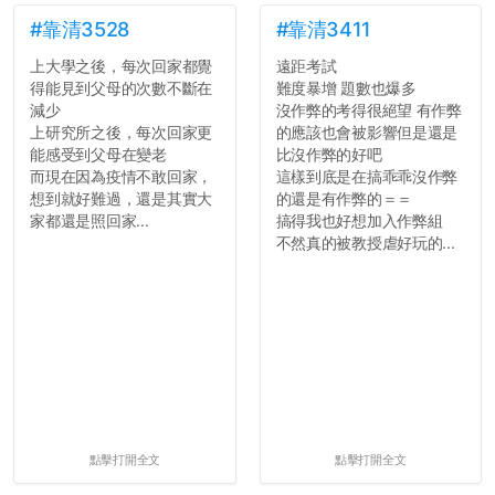
如果有任何想要我推薦的宿
舍房間，都歡迎留言讓我知
#靠清3528
#靠清3411
道...
上大學之後，每次回家都覺
遠距考試
得能見到父母的次數不斷在
難度暴增 題數也爆多
減少
沒作弊的考得很絕望 有作弊
上研究所之後，每次回家更
的應該也會被影響但是還是
能感受到父母在變老
比沒作弊的好吧
而現在因為疫情不敢回家，
這樣到底是在搞乖乖沒作弊
想到就好難過，還是其實大
的還是有作弊的＝＝
家都還是照回家...
搞得我也好想加入作弊組
不然真的被教授虐好玩的...
點擊打開全文
點擊打開全文