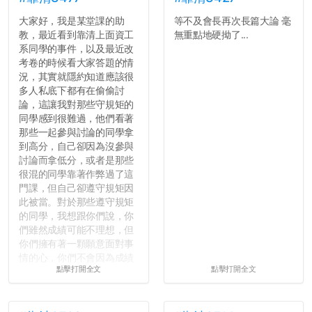
大家好，我是某堂課的助
等不及會長再次長篇大論 毫
教，最近看到靠清上面資工
無重點地硬拗了...
系同學的事件，以及最近改
考卷的時候看大家答題的情
況，其實就隱約知道應該很
多人私底下都有在偷偷討
論，這讓我對那些守規矩的
同學感到很難過，他們看著
那些一起參與討論的同學拿
到高分，自己卻因為沒參與
討論而拿低分，或者是那些
很混的同學靠著作弊過了這
門課，但自己卻遵守規矩因
此被當。對於那些遵守規矩
的同學，我想跟你們說，你
們雖然成績可能不理想，但
你們擁有著一顆願意面對事
情的心，你們不會因為成績
點擊打開全文
點擊打開全文
壓力而選擇逃避(作弊)，在
這一點上你們做的比那些作
弊的同學好太多了，雖然成