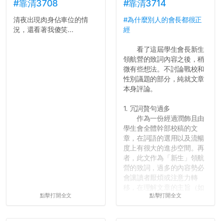
績無法體現你們的努力，但
#靠清3708
#靠清3714
往後你們正直的態度一定會
清夜出現肉身佔車位的情
#為什麼別人的會長都很正
讓你們在社會上適應得更
況，還看著我傻笑...
經
好。最後，那些作弊的同
學，你們要瞭解到作弊對你
看了這屆學生會長新生
們而言是沒有任何好處的，
領航營的致詞內容之後，稍
大學是你們唯一可以勇敢認
微有些想法。不討論戰校和
錯但不需要付出太大代價的
性別議題的部分，純就文章
地方，你們在這時候如果不
本身評論。
會學會...
1. 冗詞贅句過多
作為一份經過潤飾且由
學生會全體幹部校稿的文
章，在詞語的選用以及流暢
度上有很大的進步空間。再
者，此文作為「新生」領航
營的致詞，過多的內容勢必
會讓讀者厭煩或注意力轉
移，在理解文章的主旨（如
點擊打開全文
點擊打開全文
果有的話）前就失去興趣。
並不是說學生會發表的
文章需要和政府機關或公司