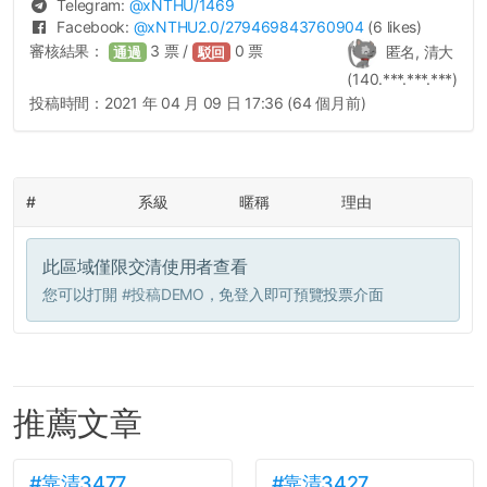
Telegram:
@
xNTHU
/1469
Facebook:
@
xNTHU2.0
/279469843760904
(6 likes)
審核結果：
3
票 /
0
票
匿名, 清大
通過
駁回
(140.***.***.***)
投稿時間：
2021 年 04 月 09 日 17:36 (64 個月前)
#
系級
暱稱
理由
此區域僅限交清使用者查看
您可以打開
#投稿DEMO
，免登入即可預覽投票介面
推薦文章
#靠清3477
#靠清3427