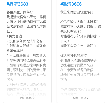
的聲明一樣正式，但至少在
#靠清3683
#靠清3696
用字上多加留意。有些語句
各位新生、同學好
我是來做防自殺宣導的：
用說的可能會引人發笑或多
我是清大宿舍小天使，推薦
聽幾句，但寫成文字時只會
大家之後抽籤的時候可以優
相信不論是大學生或研究生
讓人感到疲乏。
先考慮碩齋，原因有以下幾
應該有不少人壓力都很大(還
點：
是說只有我？)
2. 文章主題不明
1.男女合宿
可能還有少部分真的快撐不
在學生會臉書的貼文中
2.沒有教官管的法外之地
下去了
可以看到，全篇文章以連字
3.就算有人通報了，教官也
但除了自殺之外，請記住：
符分為九段，各段可總結
會幫你處理
為：
4.可以瘋狂做菜，增加清大
你還有其他的選擇
自我介紹
升學率的同時也提高生育率
例如簽下某張酷酷的單子
個人經歷（進入大學
5.如果你經過五樓中間的房
然後遠離你的壓力來源
前）
間，聽到女生們的聲音，那
在生命受到威脅的時候
個人經歷（大一至
是正常的，因為她們有申請
其他任何東西都是可以先放
大...
宿舍
下的
6.浴室很乾淨，因為來洗澡
的男女會洗很久，也可以一
by某個壓力大到想自殺好幾
起洗，共浴是碩齋的優良傳
次的研究僧...
點擊打開全文
點擊打開全文
統呢！
7.歡迎其他碩齋夥伴分享~