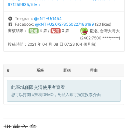
971259635/?d=n
Telegram:
@
xNTHU
/1454
Facebook:
@
xNTHU2.0
/278550227186199
(20 likes)
審核結果：
4
票 /
0
票
匿名, 台灣大哥大
通過
駁回
(2402:7500:****:****)
投稿時間：
2021 年 04 月 08 日 07:23 (64 個月前)
#
系級
暱稱
理由
此區域僅限交清使用者查看
您可以打開
#投稿DEMO
，免登入即可預覽投票介面