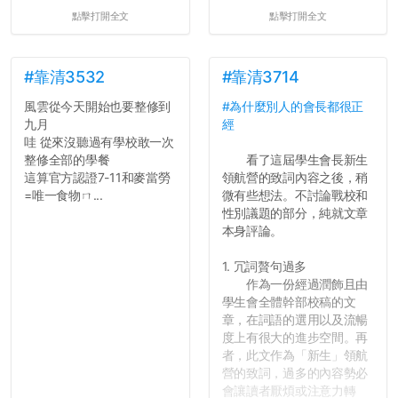
點擊打開全文
點擊打開全文
#靠清3532
#靠清3714
風雲從今天開始也要整修到
#為什麼別人的會長都很正
九月
經
哇 從來沒聽過有學校敢一次
整修全部的學餐
看了這屆學生會長新生
這算官方認證7-11和麥當勞
領航營的致詞內容之後，稍
=唯一食物ㄇ...
微有些想法。不討論戰校和
性別議題的部分，純就文章
本身評論。
1. 冗詞贅句過多
作為一份經過潤飾且由
學生會全體幹部校稿的文
章，在詞語的選用以及流暢
度上有很大的進步空間。再
者，此文作為「新生」領航
營的致詞，過多的內容勢必
會讓讀者厭煩或注意力轉