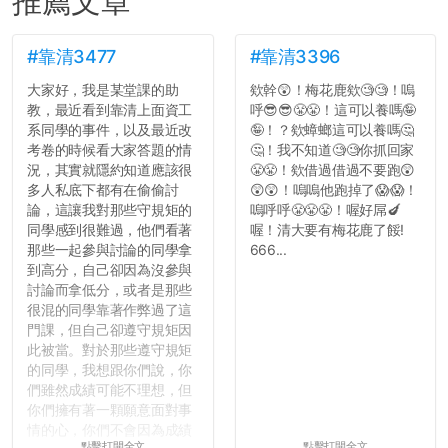
推薦文章
#靠清3477
#靠清3396
大家好，我是某堂課的助
欸幹😲！梅花鹿欸🧐🧐！嗚
教，最近看到靠清上面資工
呼😎😎😤😤！這可以養嗎🤪
系同學的事件，以及最近改
🤪！？欸蟑螂這可以養嗎🤔
考卷的時候看大家答題的情
🤔！我不知道🧐🧐你抓回家
況，其實就隱約知道應該很
😤😤！欸借過借過不要跑😲
多人私底下都有在偷偷討
😲😲！嗚嗚他跑掉了😱😱！
論，這讓我對那些守規矩的
嗚呼呼😤😤😤！喔好屌🍆
同學感到很難過，他們看著
喔！清大要有梅花鹿了餒!
那些一起參與討論的同學拿
666...
到高分，自己卻因為沒參與
討論而拿低分，或者是那些
很混的同學靠著作弊過了這
門課，但自己卻遵守規矩因
此被當。對於那些遵守規矩
的同學，我想跟你們說，你
們雖然成績可能不理想，但
你們擁有著一顆願意面對事
情的心，你們不會因為成績
點擊打開全文
點擊打開全文