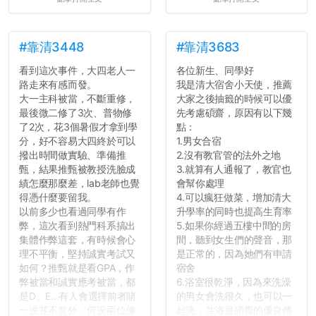
壓力而選擇逃避(作弊)，在
這一點上你們做的比那些作
弊的同學好太多了，雖然成
績無法體現你們的努力，但
#靠清3448
#靠清3683
往後你們正直的態度一定會
看到這次事件，大四老人一
各位新生、同學好
讓你們在社會上適應得更
路走來有感而發。
我是清大宿舍小天使，推薦
好。最後，那些作弊的同
大一主科被當，不斷重修，
大家之後抽籤的時候可以優
學，你們要瞭解到作弊對你
最後微二修了3次、普物修
先考慮碩齋，原因有以下幾
們而言是沒有任何好處的，
了2次，花3個暑假才拿到學
點：
大學是你們唯一可以勇敢認
分，好不容易大四終於可以
1.男女合宿
錯但不需要付出太大代價的
撥出時間做實驗、準備推
2.沒有教官管的法外之地
地方，你們在這時候如果不
甄，結果推甄被教授洗臉成
3.就算有人通報了，教官也
會學會...
績怎麼那麼差，lab老師也覺
會幫你處理
得憑什麼要留我。
4.可以瘋狂做菜，增加清大
以前多少也看過同學有作
升學率的同時也提高生育率
弊，這次看到熱門科系搞出
5.如果你經過五樓中間的房
集體作弊這套，有時候會心
間，聽到女生們的聲音，那
理不平衡，堅持誠實考試又
是正常的，因為她們有申請
如何？推甄就是看GPA，作
宿舍
弊被當和誠實應考被當，都
6.浴室很乾淨，因為來洗澡
是D、E...有人會選擇前者賭
的男女會洗很久，也可以一
一波並不意外，何況兩位佛
起洗，共浴是碩齋的優良傳