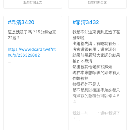
點擊打開全文
點擊打開全文
心教授看起來要輕輕放下
統呢！
了，之後履歷不會留下汙
7.歡迎其他碩齋夥伴分享~
點...，希望這次事件不要助
如果有任何想要我推薦的宿
長作弊的風氣。
舍房間，都歡迎留言讓我知
#靠清3420
#靠清3432
道...
這是洩題了嗎？15分鐘做完
我是不知道東勇到底造了甚
反正老人我明天就要搬離新
22題？
麼孽啦
竹，之後如何發展與我無
出題都先講，有唸就有分，
關，就當最後一天發個牢騷
https://www.dcard.tw/f/nt
考古還很有用，還會調分
吧XD，祝學弟妹們修課順利
hu/p/236329882
結果前幾屆幫大家調分結果
~~...
...
被ｐｏ靠清
然後被其他老師找麻煩
現在本來想歐趴的結果有人
作弊被抓
搞得裡外不是人
是不是想以後讓學弟妹都只
有淑蓉的微積分可以修４８
４
我就一句 ＂還好我過了
＂...