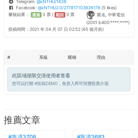
Telegram:
@
xNTHU
/1438
Facebook:
@
xNTHU2.0
/277817103926178
(5 likes)
審核結果：
3
票 /
0
票
匿名, 中華電信
通過
駁回
(2001:b400:****:****)
投稿時間：
2021 年 04 月 07 日 02:52 (65 個月前)
#
系級
暱稱
理由
此區域僅限交清使用者查看
您可以打開
#投稿DEMO
，免登入即可預覽投票介面
推薦文章
#靠清3708
#靠清3683