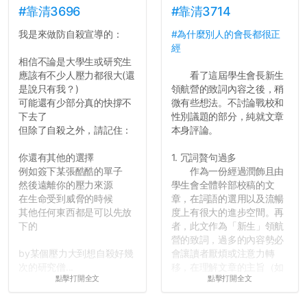
#靠清3696
#靠清3714
我是來做防自殺宣導的：
#為什麼別人的會長都很正
經
相信不論是大學生或研究生
應該有不少人壓力都很大(還
看了這屆學生會長新生
是說只有我？)
領航營的致詞內容之後，稍
可能還有少部分真的快撐不
微有些想法。不討論戰校和
下去了
性別議題的部分，純就文章
但除了自殺之外，請記住：
本身評論。
你還有其他的選擇
1. 冗詞贅句過多
例如簽下某張酷酷的單子
作為一份經過潤飾且由
然後遠離你的壓力來源
學生會全體幹部校稿的文
在生命受到威脅的時候
章，在詞語的選用以及流暢
其他任何東西都是可以先放
度上有很大的進步空間。再
下的
者，此文作為「新生」領航
營的致詞，過多的內容勢必
by某個壓力大到想自殺好幾
會讓讀者厭煩或注意力轉
次的研究僧...
移，在理解文章的主旨（如
點擊打開全文
點擊打開全文
果有的話）前就失去興趣。
並不是說學生會發表的