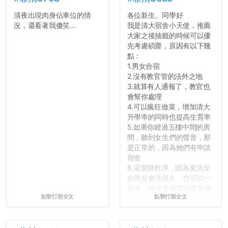
清夜出現肉身佔車位的情
各位新生、同學好
況，還看著我傻笑...
我是清大宿舍小天使，推薦
大家之後抽籤的時候可以優
先考慮碩齋，原因有以下幾
點：
1.男女合宿
2.沒有教官管的法外之地
3.就算有人通報了，教官也
會幫你處理
4.可以瘋狂做菜，增加清大
升學率的同時也提高生育率
5.如果你經過五樓中間的房
間，聽到女生們的聲音，那
是正常的，因為她們有申請
宿舍
6.浴室很乾淨，因為來洗澡
的男女會洗很久，也可以一
起洗，共浴是碩齋的優良傳
點擊打開全文
點擊打開全文
統呢！
7.歡迎其他碩齋夥伴分享~
如果有任何想要我推薦的宿