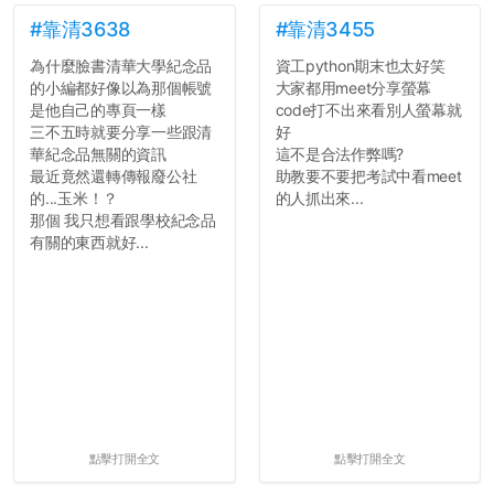
文章需要和政府機關或公司
的聲明一樣正式，但至少在
#靠清3638
#靠清3455
用字上多加留意。有些語句
為什麼臉書清華大學紀念品
資工python期末也太好笑
用說的可能會引人發笑或多
的小編都好像以為那個帳號
大家都用meet分享螢幕
聽幾句，但寫成文字時只會
是他自己的專頁一樣
code打不出來看別人螢幕就
讓人感到疲乏。
三不五時就要分享一些跟清
好
華紀念品無關的資訊
這不是合法作弊嗎?
2. 文章主題不明
最近竟然還轉傳報廢公社
助教要不要把考試中看meet
在學生會臉書的貼文中
的...玉米！？
的人抓出來...
可以看到，全篇文章以連字
那個 我只想看跟學校紀念品
符分為九段，各段可總結
有關的東西就好...
為：
自我介紹
個人經歷（進入大學
前）
個人經歷（大一至
大...
點擊打開全文
點擊打開全文