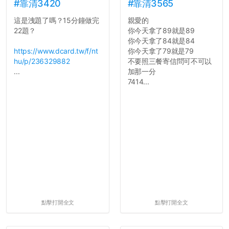
舍房間，都歡迎留言讓我知
#靠清3420
#靠清3565
道...
這是洩題了嗎？15分鐘做完
親愛的
22題？
你今天拿了89就是89
你今天拿了84就是84
https://www.dcard.tw/f/nt
你今天拿了79就是79
hu/p/236329882
不要照三餐寄信問可不可以
...
加那一分
7414...
點擊打開全文
點擊打開全文