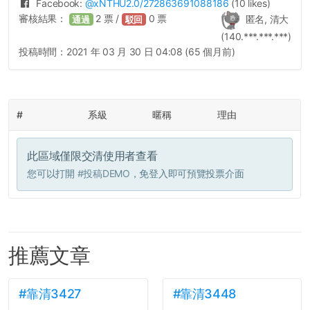
Facebook:
@
xNTHU2.0
/272863691088186
(10 likes)
審核結果：
2
票 /
0
票
匿名, 清大
通過
駁回
(140.***.***.***)
投稿時間：
2021 年 03 月 30 日 04:08 (65 個月前)
#
系級
暱稱
理由
此區域僅限交清使用者查看
您可以打開
#投稿DEMO
，免登入即可預覽投票介面
推薦文章
#靠清3427
#靠清3448