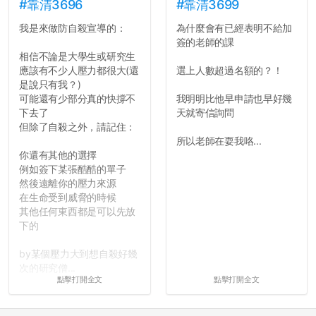
#靠清3696
#靠清3699
我是來做防自殺宣導的：
為什麼會有已經表明不給加
簽的老師的課
相信不論是大學生或研究生
應該有不少人壓力都很大(還
選上人數超過名額的？！
是說只有我？)
可能還有少部分真的快撐不
我明明比他早申請也早好幾
下去了
天就寄信詢問
但除了自殺之外，請記住：
所以老師在耍我咯...
你還有其他的選擇
例如簽下某張酷酷的單子
然後遠離你的壓力來源
在生命受到威脅的時候
其他任何東西都是可以先放
下的
by某個壓力大到想自殺好幾
次的研究僧...
點擊打開全文
點擊打開全文