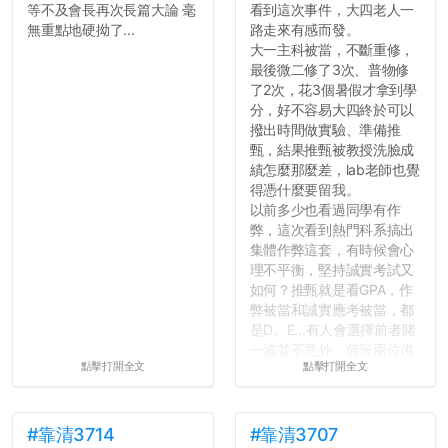
等不及會長再次長篇大論 毫
看到這次事件，大四老人一
無重點地硬拗了...
路走來有感而發。
大一主科被當，不斷重修，
最後微二修了3次、普物修
了2次，花3個暑假才拿到學
分，好不容易大四終於可以
撥出時間做實驗、準備推
甄，結果推甄被教授洗臉成
績怎麼那麼差，lab老師也覺
得憑什麼要留我。
以前多少也看過同學有作
弊，這次看到熱門科系搞出
集體作弊這套，有時候會心
理不平衡，堅持誠實考試又
如何？推甄就是看GPA，作
弊被當和誠實應考被當，都
是D、E...有人會選擇前者賭
一波並不意外，何況兩位佛
點擊打開全文
點擊打開全文
心教授看起來要輕輕放下
了，之後履歷不會留下汙
點...，希望這次事件不要助
長作弊的風氣。
#靠清3714
#靠清3707