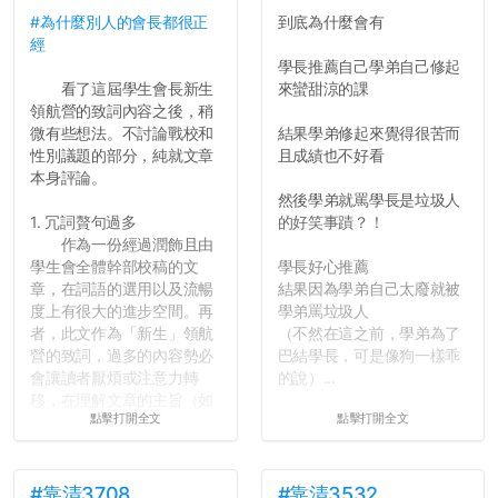
#為什麼別人的會長都很正
到底為什麼會有
反正老人我明天就要搬離新
經
竹，之後如何發展與我無
學長推薦自己學弟自己修起
關，就當最後一天發個牢騷
看了這屆學生會長新生
來蠻甜涼的課
吧XD，祝學弟妹們修課順利
領航營的致詞內容之後，稍
~~...
微有些想法。不討論戰校和
結果學弟修起來覺得很苦而
性別議題的部分，純就文章
且成績也不好看
本身評論。
然後學弟就罵學長是垃圾人
1. 冗詞贅句過多
的好笑事蹟？！
作為一份經過潤飾且由
學生會全體幹部校稿的文
學長好心推薦
章，在詞語的選用以及流暢
結果因為學弟自己太廢就被
度上有很大的進步空間。再
學弟罵垃圾人
者，此文作為「新生」領航
（不然在這之前，學弟為了
營的致詞，過多的內容勢必
巴結學長，可是像狗一樣乖
會讓讀者厭煩或注意力轉
的說）...
移，在理解文章的主旨（如
點擊打開全文
點擊打開全文
果有的話）前就失去興趣。
並不是說學生會發表的
文章需要和政府機關或公司
的聲明一樣正式，但至少在
#靠清3708
#靠清3532