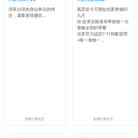
用字上多加留意。有些語句
清夜出現肉身佔車位的情
風雲從今天開始也要整修到
用說的可能會引人發笑或多
況，還看著我傻笑...
九月
聽幾句，但寫成文字時只會
哇 從來沒聽過有學校敢一次
讓人感到疲乏。
整修全部的學餐
這算官方認證7-11和麥當勞
2. 文章主題不明
=唯一食物ㄇ...
在學生會臉書的貼文中
可以看到，全篇文章以連字
符分為九段，各段可總結
為：
自我介紹
個人經歷（進入大學
前）
個人經歷（大一至
大...
點擊打開全文
點擊打開全文