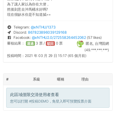
為了讓人家以為你在大便，
然後刻意去沖馬桶水好嗎?
現在很缺水你是不知道膩==
Telegram:
@
xNTHU
/1373
Discord:
867823896039129168
Facebook:
@
xNTHU2.0
/272558264452062
(57 likes)
審核結果：
3
票 /
0
票
匿名, 台灣固網
通過
駁回
(49.***.***.***)
投稿時間：
2021 年 03 月 29 日 15:17 (65 個月前)
#
系級
暱稱
理由
此區域僅限交清使用者查看
您可以打開
#投稿DEMO
，免登入即可預覽投票介面