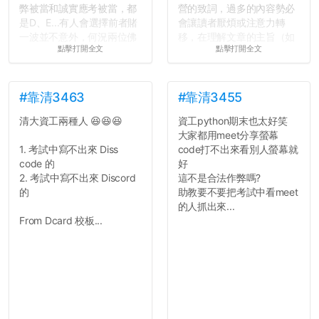
弊被當和誠實應考被當，都
營的致詞，過多的內容勢必
是D、E...有人會選擇前者賭
會讓讀者厭煩或注意力轉
一波並不意外，何況兩位佛
移，在理解文章的主旨（如
點擊打開全文
點擊打開全文
心教授看起來要輕輕放下
果有的話）前就失去興趣。
了，之後履歷不會留下汙
並不是說學生會發表的
點...，希望這次事件不要助
文章需要和政府機關或公司
長作弊的風氣。
的聲明一樣正式，但至少在
#靠清3463
#靠清3455
用字上多加留意。有些語句
清大資工兩種人 😆😆😆
資工python期末也太好笑
反正老人我明天就要搬離新
用說的可能會引人發笑或多
大家都用meet分享螢幕
竹，之後如何發展與我無
聽幾句，但寫成文字時只會
1. 考試中寫不出來 Diss
code打不出來看別人螢幕就
關，就當最後一天發個牢騷
讓人感到疲乏。
code 的
好
吧XD，祝學弟妹們修課順利
2. 考試中寫不出來 Discord
這不是合法作弊嗎?
~~...
2. 文章主題不明
的
助教要不要把考試中看meet
在學生會臉書的貼文中
的人抓出來...
可以看到，全篇文章以連字
From Dcard 校板...
符分為九段，各段可總結
為：
自我介紹
個人經歷（進入大學
前）
個人經歷（大一至
大...