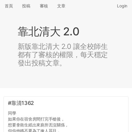
首頁
投稿
審核
文章
Login
靠北清大 2.0
新版靠北清大 2.0 讓全校師生
都有了審核的權限，每天穩定
發出投稿文章。
#靠清1362
同學
如果你在宿舍房間打完手槍後，
想要拿衛生紙出來廁所丟沒關係，
但你他媽不要為了掩人耳目，