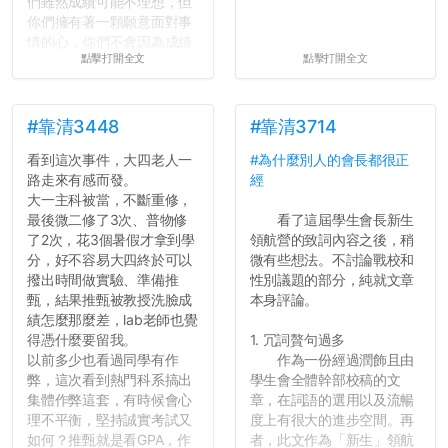
們雖然成績可能不理想，但
你們擁有著一顆願意面對事
情的心，你們不會因為成績
點擊打開全文
點擊打開全文
壓力而選擇逃避(作弊)，在
這一點上你們做的比那些作
弊的同學好太多了，雖然成
績無法體現你們的努力，但
#靠清3448
#靠清3714
往後你們正直的態度一定會
看到這次事件，大四老人一
#為什麼別人的會長都很正
讓你們在社會上適應得更
路走來有感而發。
經
好。最後，那些作弊的同
大一主科被當，不斷重修，
學，你們要瞭解到作弊對你
最後微二修了3次、普物修
看了這屆學生會長新生
們而言是沒有任何好處的，
了2次，花3個暑假才拿到學
領航營的致詞內容之後，稍
大學是你們唯一可以勇敢認
分，好不容易大四終於可以
微有些想法。不討論戰校和
錯但不需要付出太大代價的
撥出時間做實驗、準備推
性別議題的部分，純就文章
地方，你們在這時候如果不
甄，結果推甄被教授洗臉成
本身評論。
會學會...
績怎麼那麼差，lab老師也覺
得憑什麼要留我。
1. 冗詞贅句過多
以前多少也看過同學有作
作為一份經過潤飾且由
弊，這次看到熱門科系搞出
學生會全體幹部校稿的文
集體作弊這套，有時候會心
章，在詞語的選用以及流暢
理不平衡，堅持誠實考試又
度上有很大的進步空間。再
如何？推甄就是看GPA，作
者，此文作為「新生」領航