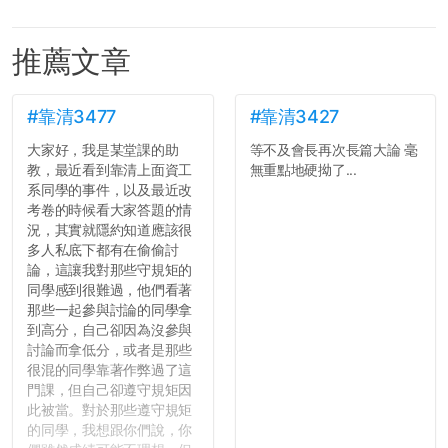
推薦文章
#靠清3477
#靠清3427
大家好，我是某堂課的助
等不及會長再次長篇大論 毫
教，最近看到靠清上面資工
無重點地硬拗了...
系同學的事件，以及最近改
考卷的時候看大家答題的情
況，其實就隱約知道應該很
多人私底下都有在偷偷討
論，這讓我對那些守規矩的
同學感到很難過，他們看著
那些一起參與討論的同學拿
到高分，自己卻因為沒參與
討論而拿低分，或者是那些
很混的同學靠著作弊過了這
門課，但自己卻遵守規矩因
此被當。對於那些遵守規矩
的同學，我想跟你們說，你