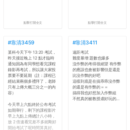
點擊打開全文
點擊打開全文
#靠清3459
#靠清3411
某科今天下午 13:20 考試，
遠距考試
昨天接近晚上 12 點才臨時
難度暴增 題數也爆多
通知因為有同學想看完課程
沒作弊的考得很絕望 有作弊
錄影再考試，所以讓大家投
的應該也會被影響但是還是
票要不要延期（註：課程已
比沒作弊的好吧
經結束兩個多禮拜了，老師
這樣到底是在搞乖乖沒作弊
只有上傳大概三分之一的內
的還是有作弊的＝＝
容）
搞得我也好想加入作弊組
不然真的被教授虐好玩的...
今天早上六點終於公布考試
如期舉行，剩下的課程影片
早上九點上傳總計八小時，
放 2 倍速看完差不多就剛好
開始考試了呢時間算真好。