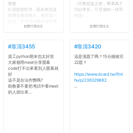
宿舍
（不然在這之前，學弟為了
6.浴室很乾淨，因為來洗澡
巴結學長，可是像狗一樣乖
的男女會洗很久，也可以一
的說）...
起洗，共浴是碩齋的優良傳
點擊打開全文
點擊打開全文
統呢！
7.歡迎其他碩齋夥伴分享~
如果有任何想要我推薦的宿
舍房間，都歡迎留言讓我知
#靠清3455
#靠清3420
道...
資工python期末也太好笑
這是洩題了嗎？15分鐘做完
大家都用meet分享螢幕
22題？
code打不出來看別人螢幕就
好
https://www.dcard.tw/f/nt
這不是合法作弊嗎?
hu/p/236329882
助教要不要把考試中看meet
...
的人抓出來...