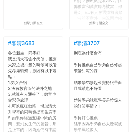
如何？推甄就是看GPA，作
弊被當和誠實應考被當，都
是D、E...有人會選擇前者賭
一波並不意外，何況兩位佛
點擊打開全文
點擊打開全文
心教授看起來要輕輕放下
了，之後履歷不會留下汙
點...，希望這次事件不要助
長作弊的風氣。
#靠清3683
#靠清3707
各位新生、同學好
到底為什麼會有
反正老人我明天就要搬離新
我是清大宿舍小天使，推薦
竹，之後如何發展與我無
大家之後抽籤的時候可以優
學長推薦自己學弟自己修起
關，就當最後一天發個牢騷
先考慮碩齋，原因有以下幾
來蠻甜涼的課
吧XD，祝學弟妹們修課順利
點：
~~...
1.男女合宿
結果學弟修起來覺得很苦而
2.沒有教官管的法外之地
且成績也不好看
3.就算有人通報了，教官也
會幫你處理
然後學弟就罵學長是垃圾人
4.可以瘋狂做菜，增加清大
的好笑事蹟？！
升學率的同時也提高生育率
5.如果你經過五樓中間的房
學長好心推薦
間，聽到女生們的聲音，那
結果因為學弟自己太廢就被
是正常的，因為她們有申請
學弟罵垃圾人