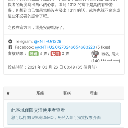
觀者的角度寫出自己的心事。看到 1313 的當下是真的有些驚
嚇，但想到自己如果當時沒有發出 1311 的話，或許也就不會造成
這些不必要的誤會了吧。
之後在這方面，還是安靜點好了。
Telegram:
@
xNTHU
/1329
Facebook:
@
xNTHU2.0
/270246654683223
(5 likes)
審核結果：
3
票 /
0
票
匿名, 清大
通過
駁回
(140.***.***.***)
投稿時間：
2021 年 03 月 26 日 00:49 (65 個月前)
#
系級
暱稱
理由
此區域僅限交清使用者查看
您可以打開
#投稿DEMO
，免登入即可預覽投票介面