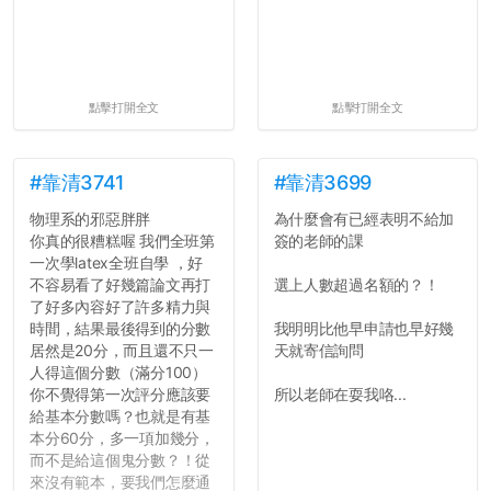
點擊打開全文
點擊打開全文
#靠清3741
#靠清3699
物理系的邪惡胖胖
為什麼會有已經表明不給加
你真的很糟糕喔 我們全班第
簽的老師的課
一次學latex全班自學 ，好
不容易看了好幾篇論文再打
選上人數超過名額的？！
了好多內容好了許多精力與
時間，結果最後得到的分數
我明明比他早申請也早好幾
居然是20分，而且還不只一
天就寄信詢問
人得這個分數（滿分100）
你不覺得第一次評分應該要
所以老師在耍我咯...
給基本分數嗎？也就是有基
本分60分，多一項加幾分，
而不是給這個鬼分數？！從
來沒有範本，要我們怎麼通