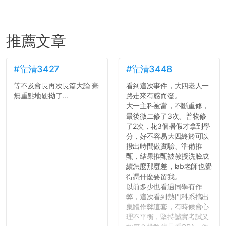
推薦文章
#靠清3427
#靠清3448
等不及會長再次長篇大論 毫
看到這次事件，大四老人一
無重點地硬拗了...
路走來有感而發。
大一主科被當，不斷重修，
最後微二修了3次、普物修
了2次，花3個暑假才拿到學
分，好不容易大四終於可以
撥出時間做實驗、準備推
甄，結果推甄被教授洗臉成
績怎麼那麼差，lab老師也覺
得憑什麼要留我。
以前多少也看過同學有作
弊，這次看到熱門科系搞出
集體作弊這套，有時候會心
理不平衡，堅持誠實考試又