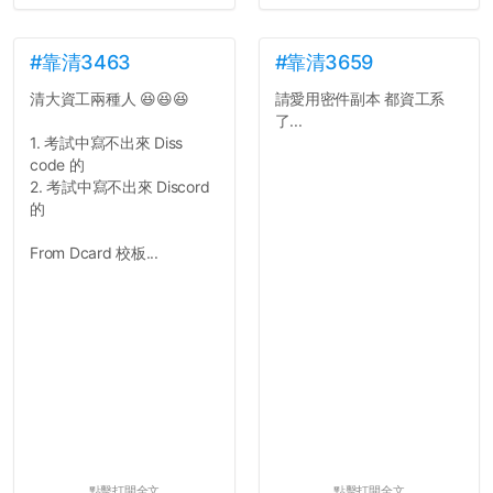
並不是說學生會發表的
文章需要和政府機關或公司
的聲明一樣正式，但至少在
#靠清3463
#靠清3659
用字上多加留意。有些語句
清大資工兩種人 😆😆😆
請愛用密件副本 都資工系
用說的可能會引人發笑或多
了...
聽幾句，但寫成文字時只會
1. 考試中寫不出來 Diss
讓人感到疲乏。
code 的
2. 考試中寫不出來 Discord
2. 文章主題不明
的
在學生會臉書的貼文中
可以看到，全篇文章以連字
From Dcard 校板...
符分為九段，各段可總結
為：
自我介紹
個人經歷（進入大學
前）
個人經歷（大一至
大...
點擊打開全文
點擊打開全文