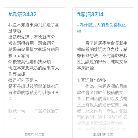
這一點上你們做的比那些作
弊的同學好太多了，雖然成
績無法體現你們的努力，但
#靠清3432
#靠清3714
往後你們正直的態度一定會
我是不知道東勇到底造了甚
#為什麼別人的會長都很正
讓你們在社會上適應得更
麼孽啦
經
好。最後，那些作弊的同
出題都先講，有唸就有分，
學，你們要瞭解到作弊對你
考古還很有用，還會調分
看了這屆學生會長新生
們而言是沒有任何好處的，
結果前幾屆幫大家調分結果
領航營的致詞內容之後，稍
大學是你們唯一可以勇敢認
被ｐｏ靠清
微有些想法。不討論戰校和
錯但不需要付出太大代價的
然後被其他老師找麻煩
性別議題的部分，純就文章
地方，你們在這時候如果不
現在本來想歐趴的結果有人
本身評論。
會學會...
作弊被抓
搞得裡外不是人
1. 冗詞贅句過多
是不是想以後讓學弟妹都只
作為一份經過潤飾且由
有淑蓉的微積分可以修４８
學生會全體幹部校稿的文
４
章，在詞語的選用以及流暢
度上有很大的進步空間。再
我就一句 ＂還好我過了
者，此文作為「新生」領航
＂...
營的致詞，過多的內容勢必
會讓讀者厭煩或注意力轉
移，在理解文章的主旨（如
點擊打開全文
點擊打開全文
果有的話）前就失去興趣。