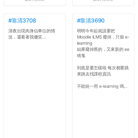
#靠清3708
#靠清3690
清夜出現肉身佔車位的情
明明今年起就說要把
況，還看著我傻笑...
Moodle iLMS 廢掉，只留 e-
learning
結果廢掉舊的，又來新的 ee
啥鬼
到底是要怎樣啦 每次都要跳
來跳去找課程資訊
不能統一用 e-learning 嗎...