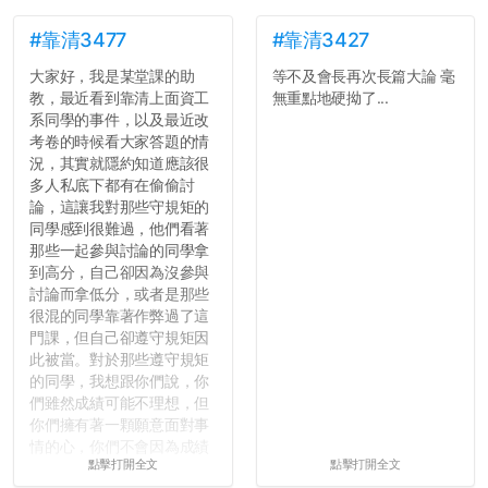
#靠清3477
#靠清3427
大家好，我是某堂課的助
等不及會長再次長篇大論 毫
教，最近看到靠清上面資工
無重點地硬拗了...
系同學的事件，以及最近改
考卷的時候看大家答題的情
況，其實就隱約知道應該很
多人私底下都有在偷偷討
論，這讓我對那些守規矩的
同學感到很難過，他們看著
那些一起參與討論的同學拿
到高分，自己卻因為沒參與
討論而拿低分，或者是那些
很混的同學靠著作弊過了這
門課，但自己卻遵守規矩因
此被當。對於那些遵守規矩
的同學，我想跟你們說，你
們雖然成績可能不理想，但
你們擁有著一顆願意面對事
情的心，你們不會因為成績
點擊打開全文
點擊打開全文
壓力而選擇逃避(作弊)，在