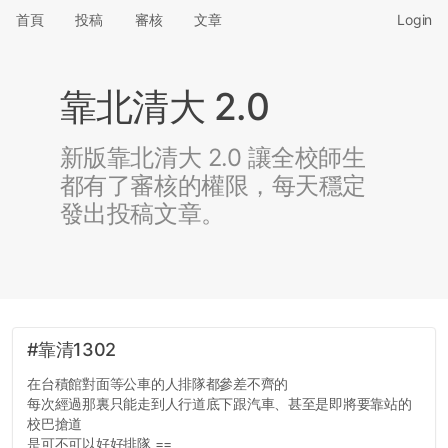
首頁
投稿
審核
文章
Login
靠北清大 2.0
新版靠北清大 2.0 讓全校師生
都有了審核的權限，每天穩定
發出投稿文章。
#靠清1302
在台積館對面等公車的人排隊都參差不齊的
每次經過那裏只能走到人行道底下跟汽車、甚至是即將要靠站的
校巴搶道
是可不可以好好排隊 ==