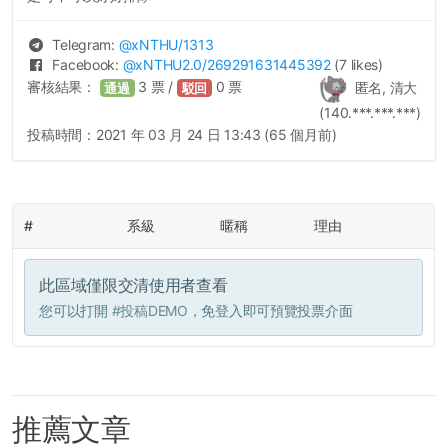
Telegram:
@
xNTHU
/1313
Facebook:
@
xNTHU2.0
/269291631445392
(7 likes)
審核結果：
3
票 /
0
票
匿名, 清大
通過
駁回
(140.***.***.***)
投稿時間：
2021 年 03 月 24 日 13:43 (65 個月前)
#
系級
暱稱
理由
此區域僅限交清使用者查看
您可以打開
#投稿DEMO
，免登入即可預覽投票介面
推薦文章