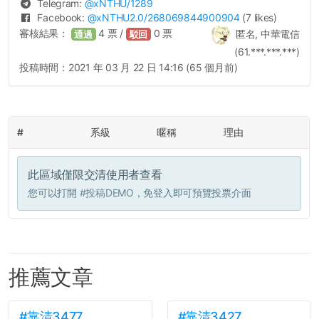
Telegram:
@
xNTHU
/1289
Facebook:
@
xNTHU2.0
/268069844900904
(7 likes)
審核結果：
4
票 /
0
票
匿名, 中華電信
通過
駁回
(61.***.***.***)
投稿時間：
2021 年 03 月 22 日 14:16 (65 個月前)
#
系級
暱稱
理由
此區域僅限交清使用者查看
您可以打開
#投稿DEMO
，免登入即可預覽投票介面
推薦文章
#靠清3477
#靠清3427