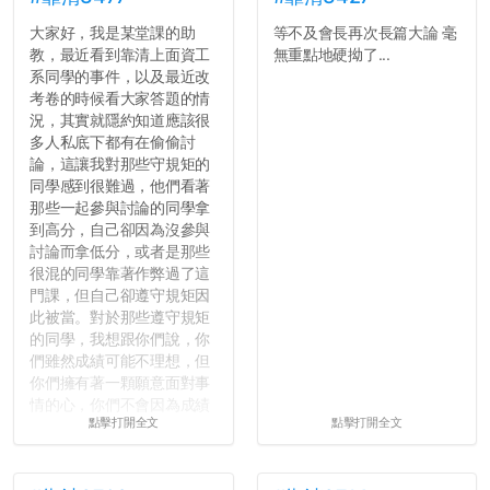
大家好，我是某堂課的助
等不及會長再次長篇大論 毫
教，最近看到靠清上面資工
無重點地硬拗了...
系同學的事件，以及最近改
考卷的時候看大家答題的情
況，其實就隱約知道應該很
多人私底下都有在偷偷討
論，這讓我對那些守規矩的
同學感到很難過，他們看著
那些一起參與討論的同學拿
到高分，自己卻因為沒參與
討論而拿低分，或者是那些
很混的同學靠著作弊過了這
門課，但自己卻遵守規矩因
此被當。對於那些遵守規矩
的同學，我想跟你們說，你
們雖然成績可能不理想，但
你們擁有著一顆願意面對事
情的心，你們不會因為成績
點擊打開全文
點擊打開全文
壓力而選擇逃避(作弊)，在
這一點上你們做的比那些作
弊的同學好太多了，雖然成