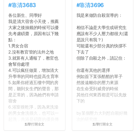
的聲明一樣正式，但至少在
#靠清3683
#靠清3696
用字上多加留意。有些語句
各位新生、同學好
我是來做防自殺宣導的：
用說的可能會引人發笑或多
我是清大宿舍小天使，推薦
聽幾句，但寫成文字時只會
大家之後抽籤的時候可以優
相信不論是大學生或研究生
讓人感到疲乏。
先考慮碩齋，原因有以下幾
應該有不少人壓力都很大(還
點：
是說只有我？)
2. 文章主題不明
1.男女合宿
可能還有少部分真的快撐不
在學生會臉書的貼文中
2.沒有教官管的法外之地
下去了
可以看到，全篇文章以連字
3.就算有人通報了，教官也
但除了自殺之外，請記住：
符分為九段，各段可總結
會幫你處理
為：
4.可以瘋狂做菜，增加清大
你還有其他的選擇
自我介紹
升學率的同時也提高生育率
例如簽下某張酷酷的單子
個人經歷（進入大學
5.如果你經過五樓中間的房
然後遠離你的壓力來源
前）
間，聽到女生們的聲音，那
在生命受到威脅的時候
個人經歷（大一至
是正常的，因為她們有申請
其他任何東西都是可以先放
大...
宿舍
下的
6.浴室很乾淨，因為來洗澡
的男女會洗很久，也可以一
by某個壓力大到想自殺好幾
起洗，共浴是碩齋的優良傳
次的研究僧...
點擊打開全文
點擊打開全文
統呢！
7.歡迎其他碩齋夥伴分享~