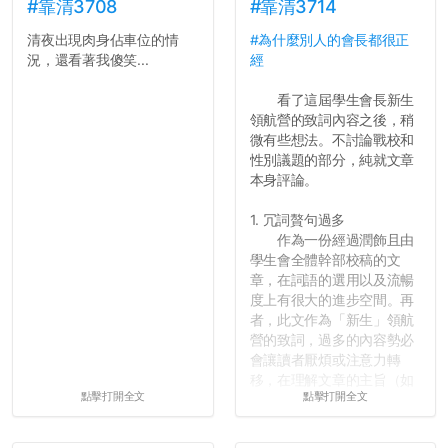
績無法體現你們的努力，但
#靠清3708
#靠清3714
往後你們正直的態度一定會
清夜出現肉身佔車位的情
#為什麼別人的會長都很正
讓你們在社會上適應得更
況，還看著我傻笑...
經
好。最後，那些作弊的同
學，你們要瞭解到作弊對你
看了這屆學生會長新生
們而言是沒有任何好處的，
領航營的致詞內容之後，稍
大學是你們唯一可以勇敢認
微有些想法。不討論戰校和
錯但不需要付出太大代價的
性別議題的部分，純就文章
地方，你們在這時候如果不
本身評論。
會學會...
1. 冗詞贅句過多
作為一份經過潤飾且由
學生會全體幹部校稿的文
章，在詞語的選用以及流暢
度上有很大的進步空間。再
者，此文作為「新生」領航
營的致詞，過多的內容勢必
會讓讀者厭煩或注意力轉
移，在理解文章的主旨（如
點擊打開全文
點擊打開全文
果有的話）前就失去興趣。
並不是說學生會發表的
文章需要和政府機關或公司