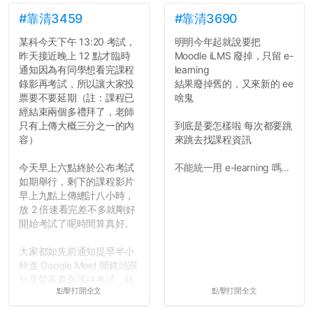
如果有任何想要我推薦的宿
舍房間，都歡迎留言讓我知
#靠清3459
#靠清3690
道...
某科今天下午 13:20 考試，
明明今年起就說要把
昨天接近晚上 12 點才臨時
Moodle iLMS 廢掉，只留 e-
通知因為有同學想看完課程
learning
錄影再考試，所以讓大家投
結果廢掉舊的，又來新的 ee
票要不要延期（註：課程已
啥鬼
經結束兩個多禮拜了，老師
只有上傳大概三分之一的內
到底是要怎樣啦 每次都要跳
容）
來跳去找課程資訊
今天早上六點終於公布考試
不能統一用 e-learning 嗎...
如期舉行，剩下的課程影片
早上九點上傳總計八小時，
放 2 倍速看完差不多就剛好
開始考試了呢時間算真好。
大家都如先前通知提早半小
時進 Google Meet 開鏡頭跟
分享螢幕畫面等待考試，結
點擊打開全文
點擊打開全文
果就是無止盡的等待，等到
兩點多都還在處理技術性問