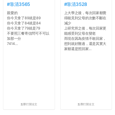
#靠清3565
#靠清3528
親愛的
上大學之後，每次回家都覺
你今天拿了89就是89
得能見到父母的次數不斷在
你今天拿了84就是84
減少
你今天拿了79就是79
上研究所之後，每次回家更
不要照三餐寄信問可不可以
能感受到父母在變老
加那一分
而現在因為疫情不敢回家，
7414...
想到就好難過，還是其實大
家都還是照回家...
點擊打開全文
點擊打開全文