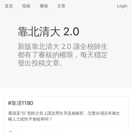
首頁
投稿
審核
文章
Login
靠北清大 2.0
新版靠北清大 2.0 讓全校師生
都有了審核的權限，每天穩定
發出投稿文章。
#靠清1180
通識某“任”老師之前上課說男生哭是娘娘腔，怎麼在場沒有被女
權人士或性平會檢舉阿？