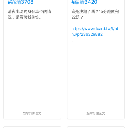
長作弊的風氣。
#靠清3708
#靠清3420
清夜出現肉身佔車位的情
這是洩題了嗎？15分鐘做完
反正老人我明天就要搬離新
況，還看著我傻笑...
22題？
竹，之後如何發展與我無
關，就當最後一天發個牢騷
https://www.dcard.tw/f/nt
吧XD，祝學弟妹們修課順利
hu/p/236329882
~~...
...
點擊打開全文
點擊打開全文