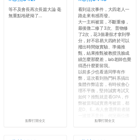
等不及會長再次長篇大論 毫
看到這次事件，大四老人一
無重點地硬拗了...
路走來有感而發。
大一主科被當，不斷重修，
最後微二修了3次、普物修
了2次，花3個暑假才拿到學
分，好不容易大四終於可以
撥出時間做實驗、準備推
甄，結果推甄被教授洗臉成
績怎麼那麼差，lab老師也覺
得憑什麼要留我。
以前多少也看過同學有作
弊，這次看到熱門科系搞出
集體作弊這套，有時候會心
理不平衡，堅持誠實考試又
如何？推甄就是看GPA，作
弊被當和誠實應考被當，都
是D、E...有人會選擇前者賭
一波並不意外，何況兩位佛
點擊打開全文
點擊打開全文
心教授看起來要輕輕放下
了，之後履歷不會留下汙
點...，希望這次事件不要助