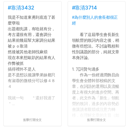
#靠清3432
#靠清3714
我是不知道東勇到底造了甚
#為什麼別人的會長都很正
麼孽啦
經
出題都先講，有唸就有分，
考古還很有用，還會調分
看了這屆學生會長新生
結果前幾屆幫大家調分結果
領航營的致詞內容之後，稍
被ｐｏ靠清
微有些想法。不討論戰校和
然後被其他老師找麻煩
性別議題的部分，純就文章
現在本來想歐趴的結果有人
本身評論。
作弊被抓
搞得裡外不是人
1. 冗詞贅句過多
是不是想以後讓學弟妹都只
作為一份經過潤飾且由
有淑蓉的微積分可以修４８
學生會全體幹部校稿的文
４
章，在詞語的選用以及流暢
度上有很大的進步空間。再
我就一句 ＂還好我過了
者，此文作為「新生」領航
＂...
營的致詞，過多的內容勢必
會讓讀者厭煩或注意力轉
移，在理解文章的主旨（如
點擊打開全文
點擊打開全文
果有的話）前就失去興趣。
並不是說學生會發表的