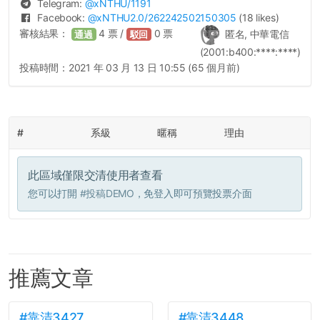
Telegram:
@
xNTHU
/1191
Facebook:
@
xNTHU2.0
/262242502150305
(18 likes)
審核結果：
4
票 /
0
票
匿名, 中華電信
通過
駁回
(2001:b400:****:****)
投稿時間：
2021 年 03 月 13 日 10:55 (65 個月前)
#
系級
暱稱
理由
此區域僅限交清使用者查看
您可以打開
#投稿DEMO
，免登入即可預覽投票介面
推薦文章
#靠清3427
#靠清3448