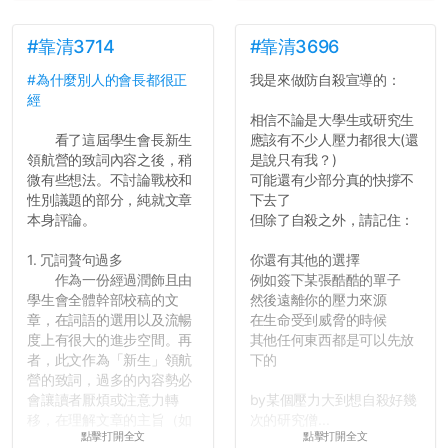
#靠清3714
#靠清3696
#為什麼別人的會長都很正
我是來做防自殺宣導的：
經
相信不論是大學生或研究生
看了這屆學生會長新生
應該有不少人壓力都很大(還
領航營的致詞內容之後，稍
是說只有我？)
微有些想法。不討論戰校和
可能還有少部分真的快撐不
性別議題的部分，純就文章
下去了
本身評論。
但除了自殺之外，請記住：
1. 冗詞贅句過多
你還有其他的選擇
作為一份經過潤飾且由
例如簽下某張酷酷的單子
學生會全體幹部校稿的文
然後遠離你的壓力來源
章，在詞語的選用以及流暢
在生命受到威脅的時候
度上有很大的進步空間。再
其他任何東西都是可以先放
者，此文作為「新生」領航
下的
營的致詞，過多的內容勢必
會讓讀者厭煩或注意力轉
by某個壓力大到想自殺好幾
移，在理解文章的主旨（如
次的研究僧...
點擊打開全文
點擊打開全文
果有的話）前就失去興趣。