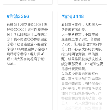
#靠清3396
#靠清3448
欸幹😲！梅花鹿欸🧐🧐！嗚
看到這次事件，大四老人一
呼😎😎😤😤！這可以養嗎🤪
路走來有感而發。
🤪！？欸蟑螂這可以養嗎🤔
大一主科被當，不斷重修，
🤔！我不知道🧐🧐你抓回家
最後微二修了3次、普物修
😤😤！欸借過借過不要跑😲
了2次，花3個暑假才拿到學
😲😲！嗚嗚他跑掉了😱😱！
分，好不容易大四終於可以
嗚呼呼😤😤😤！喔好屌🍆
撥出時間做實驗、準備推
喔！清大要有梅花鹿了餒!
甄，結果推甄被教授洗臉成
666...
績怎麼那麼差，lab老師也覺
得憑什麼要留我。
以前多少也看過同學有作
弊，這次看到熱門科系搞出
集體作弊這套，有時候會心
理不平衡，堅持誠實考試又
如何？推甄就是看GPA，作
弊被當和誠實應考被當，都
是D、E...有人會選擇前者賭
一波並不意外，何況兩位佛