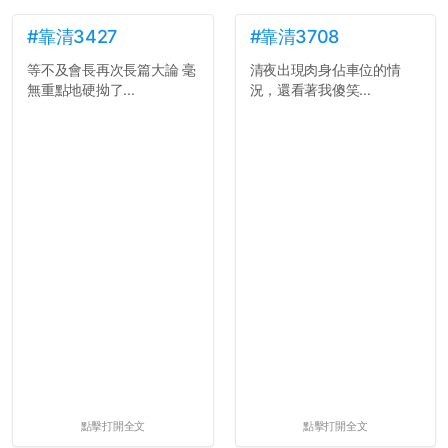
#靠清3427
#靠清3708
等不及會長再次長篇大論 毫
清夜出現肉身佔車位的情
無重點地硬拗了...
況，還看著我傻笑...
點擊打開全文
點擊打開全文