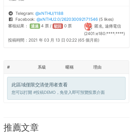
Telegram:
@
xNTHU
/1188
Facebook:
@
xNTHU2.0
/262030092171546
(5 likes)
審核結果：
4
票 /
0
票
匿名, 遠傳電信
通過
駁回
(2401:e180:****:****)
投稿時間：
2021 年 03 月 13 日 02:22 (65 個月前)
#
系級
暱稱
理由
此區域僅限交清使用者查看
您可以打開
#投稿DEMO
，免登入即可預覽投票介面
推薦文章