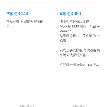
並不是說學生會發表的
文章需要和政府機關或公司
的聲明一樣正式，但至少在
#靠清3444
#靠清3690
用字上多加留意。有些語句
什麼作弊 只是情報搜集能
明明今年起就說要把
用說的可能會引人發笑或多
力...
Moodle iLMS 廢掉，只留 e-
聽幾句，但寫成文字時只會
learning
讓人感到疲乏。
結果廢掉舊的，又來新的 ee
啥鬼
2. 文章主題不明
在學生會臉書的貼文中
到底是要怎樣啦 每次都要跳
可以看到，全篇文章以連字
來跳去找課程資訊
符分為九段，各段可總結
為：
不能統一用 e-learning 嗎...
自我介紹
個人經歷（進入大學
前）
個人經歷（大一至
大...
點擊打開全文
點擊打開全文