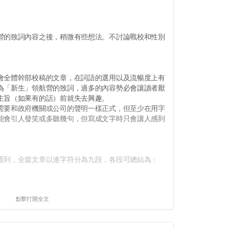
的致詞內容之後，稍微有些想法。不討論戰校和性別
。
全體幹部校稿的文章，在詞語的選用以及流暢度上有
為「新生」領航營的致詞，過多的內容勢必會讓讀者厭
主旨（如果有的話）前就失去興趣。
要和政府機關或公司的聲明一樣正式，但至少在用字
能會引人發笑或多聽幾句，但寫成文字時只會讓人感到
到，全篇文章以連字符分為九段，各段可總結為：
點擊打開全文