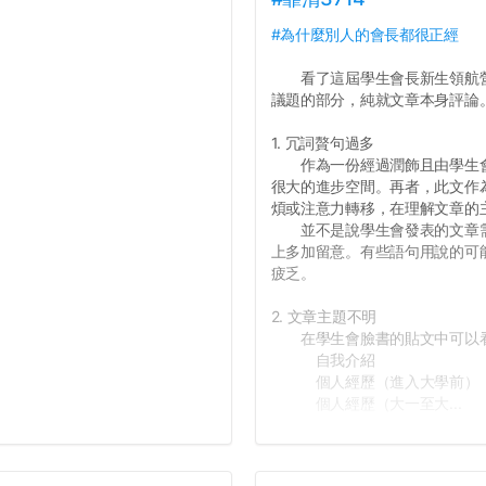
#為什麼別人的會長都很正經
看了這屆學生會長新生領航營
議題的部分，純就文章本身評論
1. 冗詞贅句過多
作為一份經過潤飾且由學生會
很大的進步空間。再者，此文作
煩或注意力轉移，在理解文章的
並不是說學生會發表的文章需
上多加留意。有些語句用說的可
疲乏。
2. 文章主題不明
在學生會臉書的貼文中可以看
自我介紹
個人經歷（進入大學前）
個人經歷（大一至大...