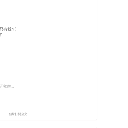
只有我？)
了
究僧...
點擊打開全文