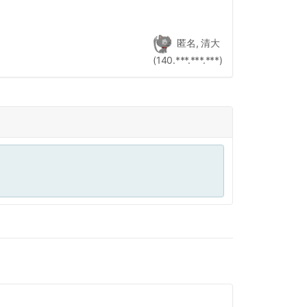
匿名, 清大
(140.***.***.***)