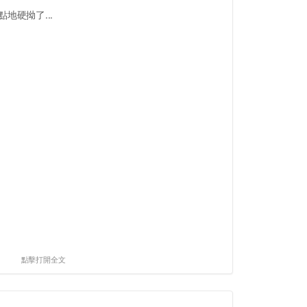
地硬拗了...
點擊打開全文