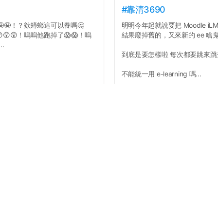
#靠清3690
🤪🤪！？欸蟑螂這可以養嗎🤔
明明今年起就說要把 Moodle iLMS
😲😲！嗚嗚他跑掉了😱😱！嗚
結果廢掉舊的，又來新的 ee 啥
.
到底是要怎樣啦 每次都要跳來
不能統一用 e-learning 嗎...