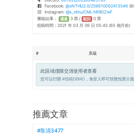
Facebook:
@
xNTHU2.0
/259610092413546
(8
Instagram:
@
x_nthu
/CML-hR9DZwF
審核結果：
3
票 /
0
票
通過
駁回
投稿時間：
2021 年 03 月 09 日 05:43 (65 個月前)
#
系級
此區域僅限交清使用者查看
您可以打開
#投稿DEMO
，免登入即可預覽投票介
推薦文章
#靠清3477