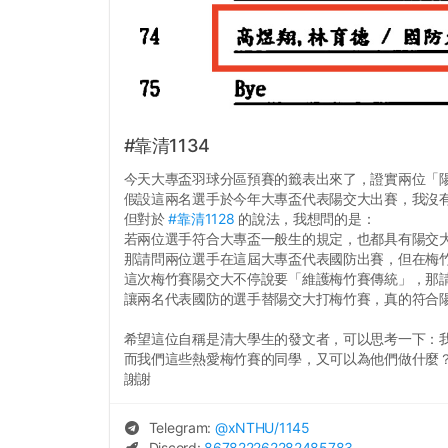
#靠清1134
今天大專盃羽球分區預賽的籤表出來了，證實兩位「
假設這兩名選手於今年大專盃代表陽交大出賽，我沒
但對於
#靠清1128
的說法，我想問的是：
若兩位選手符合大專盃一般生的規定，也都具有陽交
那請問兩位選手在這屆大專盃代表國防出賽，但在梅
這次梅竹賽陽交大不停說要「維護梅竹賽傳統」，那
讓兩名代表國防的選手替陽交大打梅竹賽，真的符合
希望這位自稱是清大學生的發文者，可以思考一下：
而我們這些熱愛梅竹賽的同學，又可以為他們做什麼
謝謝
Telegram:
@
xNTHU
/1145
Discord:
867822262282485783