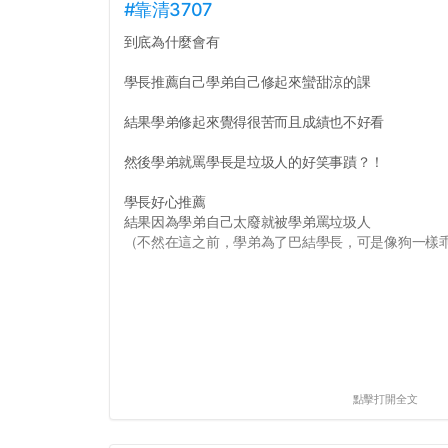
#靠清3707
到底為什麼會有
學長推薦自己學弟自己修起來蠻甜涼的課
結果學弟修起來覺得很苦而且成績也不好看
然後學弟就罵學長是垃圾人的好笑事蹟？！
學長好心推薦
結果因為學弟自己太廢就被學弟罵垃圾人
（不然在這之前，學弟為了巴結學長，可是像狗一樣乖的
點擊打開全文