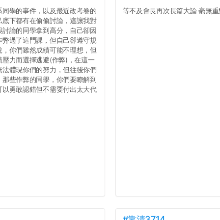
系同學的事件，以及最近改考卷的
等不及會長再次長篇大論 毫無重點
私底下都有在偷偷討論，這讓我對
與討論的同學拿到高分，自己卻因
作弊過了這門課，但自己卻遵守規
說，你們雖然成績可能不理想，但
壓力而選擇逃避(作弊)，在這一
無法體現你們的努力，但往後你們
，那些作弊的同學，你們要瞭解到
可以勇敢認錯但不需要付出太大代
#靠清3714