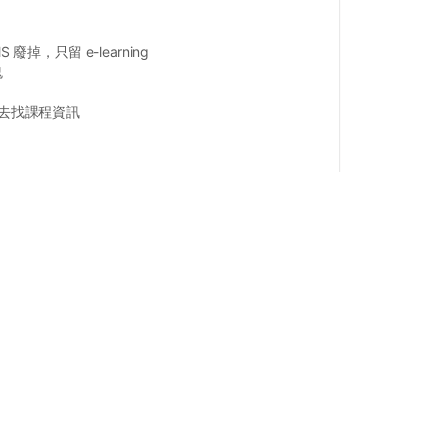
 廢掉，只留 e-learning
鬼
跳去找課程資訊
點擊打開全文