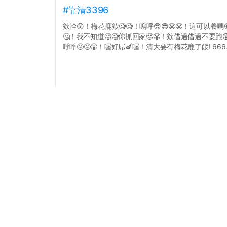
#靠清3396
欸幹😲！梅花鹿欸🧐🧐！嗚呼😎😎😤😤！這可以養嗎
🤔！我不知道🧐🧐你抓回家😤😤！欸借過借過不要跑
呼呼😤😤😤！喔好屌🍆喔！清大要有梅花鹿了餒! 666..
點擊打開全文