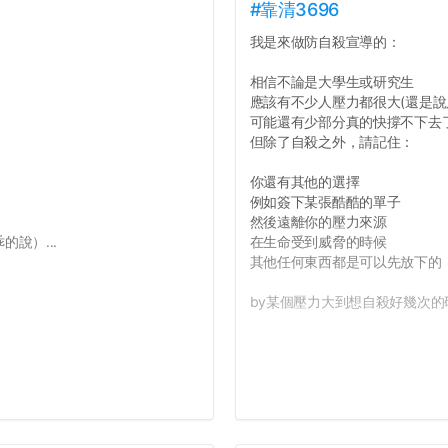
#靠清3696
我是來做防自殺宣導的：
相信不論是大學生或研究生
應該有不少人壓力都很大(還是說
可能還有少部分真的快撐不下去
但除了自殺之外，請記住：
你還有其他的選擇
例如簽下某張酷酷的單子
然後遠離你的壓力來源
說）...
在生命受到威脅的時候
其他任何東西都是可以先放下的
by某個壓力大到想自殺好幾次的研