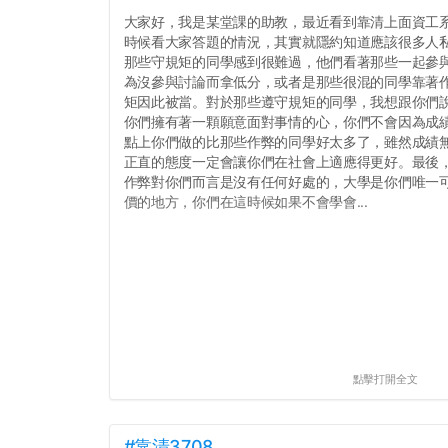
大家好，我是某堂課的助教，最近看到靠清上面資工
時候看大家答題的情況，其實就隱約知道應該很多人
那些守規矩的同學感到很難過，他們看著那些一起參
為沒參與討論而拿低分，或者是那些很混的同學靠著
矩因此被當。對於那些遵守規矩的同學，我想跟你們
你們擁有著一顆願意面對事情的心，你們不會因為成績
點上你們做的比那些作弊的同學好太多了，雖然成績
正直的態度一定會讓你們在社會上適應得更好。最後
作弊對你們而言是沒有任何好處的，大學是你們唯一
價的地方，你們在這時候如果不會學會...
點擊打開全文
#靠清3708