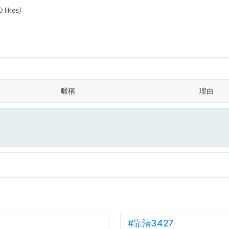
0 likes)
暱稱
理由
面
#靠清3427