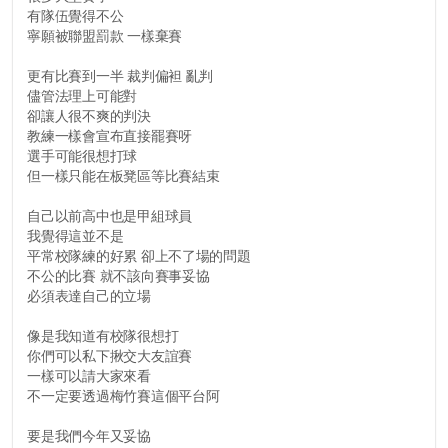
有隊伍覺得不公
寧願被聯盟罰款 一樣棄賽
更有比賽到一半 裁判偏袒 亂判
儘管法理上可能對
卻讓人很不爽的判決
教練一樣會宣布直接罷賽呀
選手可能很想打球
但一樣只能在板凳區等比賽結束
自己以前高中也是甲組球員
我覺得這並不是
平常校隊練的好累 卻上不了場的問題
不公的比賽 就不該向賽事妥協
必須表達自己的立場
像是我知道有校隊很想打
你們可以私下揪交大友誼賽
一樣可以請大家來看
不一定要透過梅竹賽這個平台阿
要是我們今年又妥協