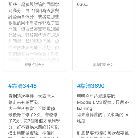
那些一起參與討論的同學拿
666...
到高分，自己卻因為沒參與
討論而拿低分，或者是那些
很混的同學靠著作弊過了這
門課，但自己卻遵守規矩因
此被當。對於那些遵守規矩
的同學，我想跟你們說，你
們雖然成績可能不理想，但
你們擁有著一顆願意面對事
情的心，你們不會因為成績
點擊打開全文
點擊打開全文
壓力而選擇逃避(作弊)，在
這一點上你們做的比那些作
弊的同學好太多了，雖然成
績無法體現你們的努力，但
#靠清3448
#靠清3690
往後你們正直的態度一定會
看到這次事件，大四老人一
明明今年起就說要把
讓你們在社會上適應得更
路走來有感而發。
Moodle iLMS 廢掉，只留 e-
好。最後，那些作弊的同
大一主科被當，不斷重修，
learning
學，你們要瞭解到作弊對你
最後微二修了3次、普物修
結果廢掉舊的，又來新的 ee
們而言是沒有任何好處的，
了2次，花3個暑假才拿到學
啥鬼
大學是你們唯一可以勇敢認
分，好不容易大四終於可以
錯但不需要付出太大代價的
撥出時間做實驗、準備推
到底是要怎樣啦 每次都要跳
地方，你們在這時候如果不