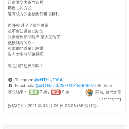
只會讓交大得寸進尺
用奧步的方式
還有校方的金錢攻勢獲取勝利
而外校 甚至全國的民眾
並不會知道這些細節
只會看到新聞報導 清大又輸了
然後腦海閃過：
可能他們課業比較重
沒有太多時間練習吧
這是我們想要的嗎？
Telegram:
@
xNTHU
/1004
Facebook:
@
xNTHU2.0
/257111915996697
(46 likes)
審核結果：
7
票 /
0
票
匿名, 台灣之星
通過
駁回
(1.***.***.***)
投稿時間：
2021 年 03 月 05 日 03:08 (66 個月前)