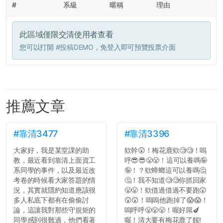
#
系級
暱稱
理由
此區域僅限交清使用者查看
您可以打開
#投稿DEMO
，免登入即可預覽投票介面
推薦文章
#靠清3477
#靠清3396
大家好，我是某堂課的助
欸幹😲！梅花鹿欸🧐🧐！嗚
教，最近看到靠清上面資工
呼😎😎😤😤！這可以養嗎🤪
系同學的事件，以及最近改
🤪！？欸蟑螂這可以養嗎🤔
考卷的時候看大家答題的情
🤔！我不知道🧐🧐你抓回家
況，其實就隱約知道應該很
😤😤！欸借過借過不要跑😲
多人私底下都有在偷偷討
😲😲！嗚嗚他跑掉了😱😱！
論，這讓我對那些守規矩的
嗚呼呼😤😤😤！喔好屌🍆
同學感到很難過，他們看著
喔！清大要有梅花鹿了餒!