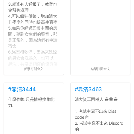
3.就算有人通報了，教官也
會幫你處理
4.可以瘋狂做菜，增加清大
升學率的同時也提高生育率
5.如果你經過五樓中間的房
間，聽到女生們的聲音，那
是正常的，因為她們有申請
宿舍
6.浴室很乾淨，因為來洗澡
的男女會洗很久，也可以一
起洗，共浴是碩齋的優良傳
點擊打開全文
點擊打開全文
統呢！
7.歡迎其他碩齋夥伴分享~
如果有任何想要我推薦的宿
舍房間，都歡迎留言讓我知
#靠清3444
#靠清3463
道...
什麼作弊 只是情報搜集能
清大資工兩種人 😆😆😆
力...
1. 考試中寫不出來 Diss
code 的
2. 考試中寫不出來 Discord
的