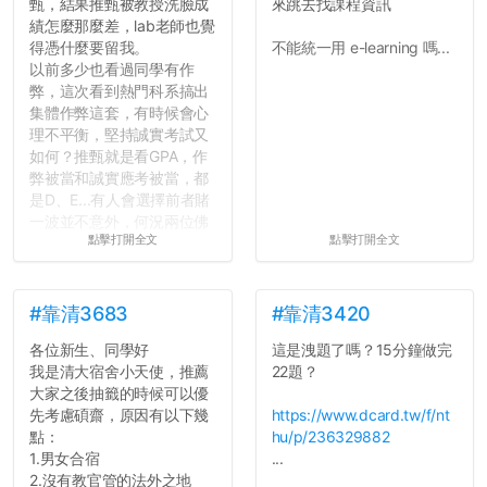
甄，結果推甄被教授洗臉成
來跳去找課程資訊
會學會...
績怎麼那麼差，lab老師也覺
得憑什麼要留我。
不能統一用 e-learning 嗎...
以前多少也看過同學有作
弊，這次看到熱門科系搞出
集體作弊這套，有時候會心
理不平衡，堅持誠實考試又
如何？推甄就是看GPA，作
弊被當和誠實應考被當，都
是D、E...有人會選擇前者賭
一波並不意外，何況兩位佛
點擊打開全文
點擊打開全文
心教授看起來要輕輕放下
了，之後履歷不會留下汙
點...，希望這次事件不要助
長作弊的風氣。
#靠清3683
#靠清3420
各位新生、同學好
這是洩題了嗎？15分鐘做完
反正老人我明天就要搬離新
我是清大宿舍小天使，推薦
22題？
竹，之後如何發展與我無
大家之後抽籤的時候可以優
關，就當最後一天發個牢騷
先考慮碩齋，原因有以下幾
https://www.dcard.tw/f/nt
吧XD，祝學弟妹們修課順利
點：
hu/p/236329882
~~...
1.男女合宿
...
2.沒有教官管的法外之地