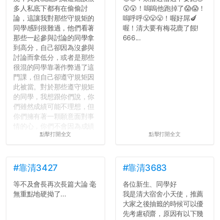
多人私底下都有在偷偷討
😲😲！嗚嗚他跑掉了😱😱！
論，這讓我對那些守規矩的
嗚呼呼😤😤😤！喔好屌🍆
同學感到很難過，他們看著
喔！清大要有梅花鹿了餒!
那些一起參與討論的同學拿
666...
到高分，自己卻因為沒參與
討論而拿低分，或者是那些
很混的同學靠著作弊過了這
門課，但自己卻遵守規矩因
此被當。對於那些遵守規矩
的同學，我想跟你們說，你
們雖然成績可能不理想，但
你們擁有著一顆願意面對事
情的心，你們不會因為成績
點擊打開全文
點擊打開全文
壓力而選擇逃避(作弊)，在
這一點上你們做的比那些作
弊的同學好太多了，雖然成
績無法體現你們的努力，但
#靠清3427
#靠清3683
往後你們正直的態度一定會
等不及會長再次長篇大論 毫
各位新生、同學好
讓你們在社會上適應得更
無重點地硬拗了...
我是清大宿舍小天使，推薦
好。最後，那些作弊的同
大家之後抽籤的時候可以優
學，你們要瞭解到作弊對你
先考慮碩齋，原因有以下幾
們而言是沒有任何好處的，