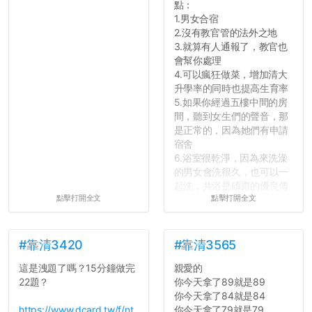
點：
大學是你們唯一可以勇敢認
1.男女合宿
錯但不需要付出太大代價的
2.沒有教官管的法外之地
地方，你們在這時候如果不
3.就算有人通報了，教官也
會學會...
會幫你處理
4.可以瘋狂做菜，增加清大
升學率的同時也提高生育率
5.如果你經過五樓中間的房
間，聽到女生們的聲音，那
是正常的，因為她們有申請
宿舍
6.浴室很乾淨，因為來洗澡
的男女會洗很久，也可以一
起洗，共浴是碩齋的優良傳
點擊打開全文
點擊打開全文
統呢！
7.歡迎其他碩齋夥伴分享~
如果有任何想要我推薦的宿
舍房間，都歡迎留言讓我知
#靠清3420
#靠清3565
道...
這是洩題了嗎？15分鐘做完
親愛的
22題？
你今天拿了89就是89
你今天拿了84就是84
https://www.dcard.tw/f/nt
你今天拿了79就是79