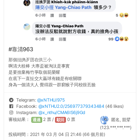
#靠清963
那個抾捔歹囝在供三小
啊清大校棒 大專盃被淘汰是事實
是要捨棄梅竹爭取個屁榮耀
在底下一直扯交大贏球有錢是有啥關聯
身為一個清大人 覺得跟一群窮猴子同校很丟臉
Telegram:
@
xNTHU
/975
Facebook:
@
xNTHU2.0
/256977379343484
(46 likes)
Instagram:
@
x_nthu
/CMA6IS6j9Gd
審核結果：
2
票 /
0
票
匿名, 凱擘
通過
駁回
(123.***.***.***)
投稿時間：
2021 年 03 月 04 日 21:46 (66 個月前)