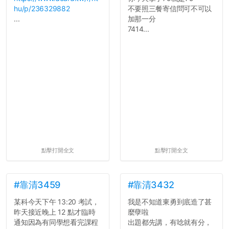
hu/p/236329882
不要照三餐寄信問可不可以
...
加那一分
7414...
點擊打開全文
點擊打開全文
#靠清3459
#靠清3432
某科今天下午 13:20 考試，
我是不知道東勇到底造了甚
昨天接近晚上 12 點才臨時
麼孽啦
通知因為有同學想看完課程
出題都先講，有唸就有分，