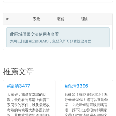
#
系級
暱稱
理由
此區域僅限交清使用者查看
您可以打開
#投稿DEMO
，免登入即可預覽投票介面
推薦文章
#靠清3477
#靠清3396
大家好，我是某堂課的助
欸幹😲！梅花鹿欸🧐🧐！嗚
教，最近看到靠清上面資工
呼😎😎😤😤！這可以養嗎🤪
系同學的事件，以及最近改
🤪！？欸蟑螂這可以養嗎🤔
考卷的時候看大家答題的情
🤔！我不知道🧐🧐你抓回家
況，其實就隱約知道應該很
😤😤！欸借過借過不要跑😲