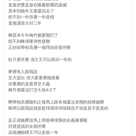
直接把獎盃放在圖書館耀武揚威
原本怕隔年又要還回去了
想不到一年停賽一年疫情
直接讓清大邱三年
啊原本今年梅竹都要開打了
想不到棒球隊突然發難
正好給學校高層一個理由全面停賽
欸只要停賽 清大又可以再邱一年欸
夢裡有人跟我說
交大提出 清大要棄賽隨便棄
但棄賽的直接算交大贏
梅竹都還沒打交大就4:0了
啊學校高層聽到之後馬上跟各個還沒表態的校隊施壓
喔周公跟我說就是籃球跟排球啦我也不知道是不是真的
反正就施壓說馬上用挺棒球隊的名義棄賽喔
目標是搞到全面停賽
這樣總錦標又可以多留一年