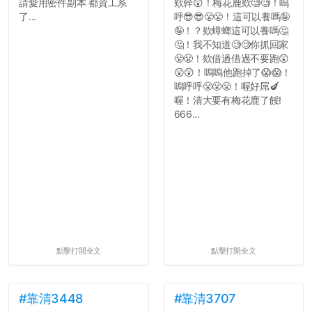
請愛用密件副本 都資工系
欸幹😲！梅花鹿欸🧐🧐！嗚
了...
呼😎😎😤😤！這可以養嗎🤪
🤪！？欸蟑螂這可以養嗎🤔
🤔！我不知道🧐🧐你抓回家
😤😤！欸借過借過不要跑😲
😲😲！嗚嗚他跑掉了😱😱！
嗚呼呼😤😤😤！喔好屌🍆
喔！清大要有梅花鹿了餒!
666...
點擊打開全文
點擊打開全文
#靠清3448
#靠清3707