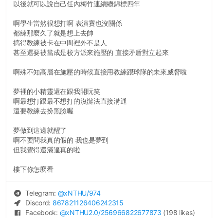
以後就可以說自己任內梅竹連續總錦標四年
啊學生當然很想打啊 表演賽也沒關係
都練那麼久了就是想上去帥
搞得教練被卡在中間裡外不是人
甚至還要被當成是校方派來施壓的 直接矛盾對立起來
啊殊不知高層在施壓的時候直接用教練跟球隊的未來威脅啦
夢裡的小精靈還在跟我開玩笑
啊最想打跟最不想打的沒辦法直接溝通
還要教練去扮黑臉喔
夢做到這邊就醒了
啊不要問我真的假的 我也是夢到
但我覺得還滿逼真的啦
樓下你怎麼看
Telegram:
@
xNTHU
/974
Discord:
867821126406242315
Facebook:
@
xNTHU2.0
/256966822677873
(198 likes)