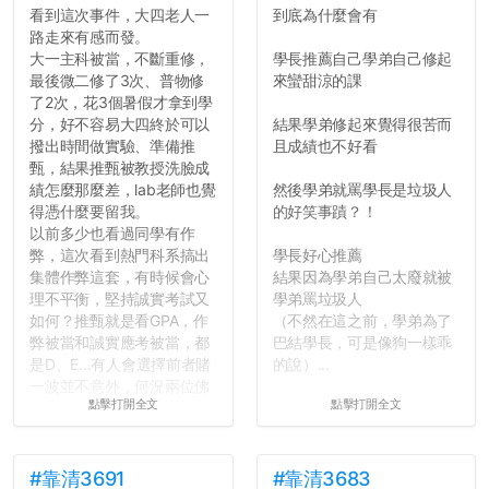
看到這次事件，大四老人一
到底為什麼會有
路走來有感而發。
大一主科被當，不斷重修，
學長推薦自己學弟自己修起
最後微二修了3次、普物修
來蠻甜涼的課
了2次，花3個暑假才拿到學
分，好不容易大四終於可以
結果學弟修起來覺得很苦而
撥出時間做實驗、準備推
且成績也不好看
甄，結果推甄被教授洗臉成
績怎麼那麼差，lab老師也覺
然後學弟就罵學長是垃圾人
得憑什麼要留我。
的好笑事蹟？！
以前多少也看過同學有作
弊，這次看到熱門科系搞出
學長好心推薦
集體作弊這套，有時候會心
結果因為學弟自己太廢就被
理不平衡，堅持誠實考試又
學弟罵垃圾人
如何？推甄就是看GPA，作
（不然在這之前，學弟為了
弊被當和誠實應考被當，都
巴結學長，可是像狗一樣乖
是D、E...有人會選擇前者賭
的說）...
一波並不意外，何況兩位佛
點擊打開全文
點擊打開全文
心教授看起來要輕輕放下
了，之後履歷不會留下汙
點...，希望這次事件不要助
長作弊的風氣。
#靠清3691
#靠清3683