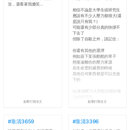
況，還看著我傻笑...
相信不論是大學生或研究生
應該有不少人壓力都很大(還
是說只有我？)
可能還有少部分真的快撐不
下去了
但除了自殺之外，請記住：
你還有其他的選擇
例如簽下某張酷酷的單子
然後遠離你的壓力來源
在生命受到威脅的時候
其他任何東西都是可以先放
下的
by某個壓力大到想自殺好幾
次的研究僧...
點擊打開全文
點擊打開全文
#靠清3659
#靠清3396