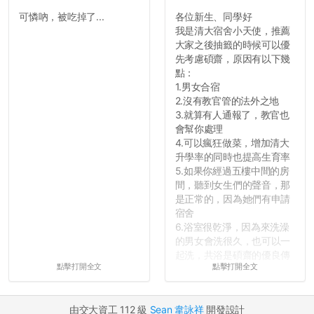
可憐吶，被吃掉了...
各位新生、同學好
反正老人我明天就要搬離新
我是清大宿舍小天使，推薦
竹，之後如何發展與我無
大家之後抽籤的時候可以優
關，就當最後一天發個牢騷
先考慮碩齋，原因有以下幾
吧XD，祝學弟妹們修課順利
點：
~~...
1.男女合宿
2.沒有教官管的法外之地
3.就算有人通報了，教官也
會幫你處理
4.可以瘋狂做菜，增加清大
升學率的同時也提高生育率
5.如果你經過五樓中間的房
間，聽到女生們的聲音，那
是正常的，因為她們有申請
宿舍
6.浴室很乾淨，因為來洗澡
的男女會洗很久，也可以一
起洗，共浴是碩齋的優良傳
點擊打開全文
點擊打開全文
統呢！
7.歡迎其他碩齋夥伴分享~
如果有任何想要我推薦的宿
由交大資工 112 級
Sean 韋詠祥
開發設計
舍房間，都歡迎留言讓我知