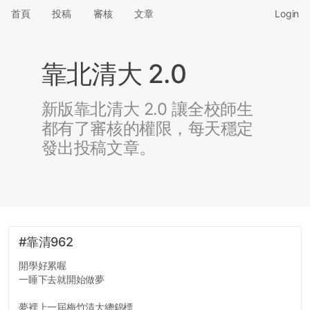
首頁
投稿
審核
文章
Login
靠北清大 2.0
新版靠北清大 2.0 讓全校師生
都有了審核的權限，每天穩定
發出投稿文章。
#靠清962
開學好累喔
一睡下去就開始做夢
夢裡上一屆梅竹清大總錦標