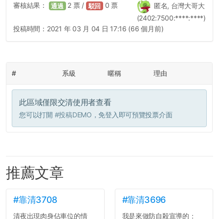
審核結果：
2
票 /
0
票
匿名, 台灣大哥大
通過
駁回
(2402:7500:****:****)
投稿時間：
2021 年 03 月 04 日 17:16 (66 個月前)
#
系級
暱稱
理由
此區域僅限交清使用者查看
您可以打開
#投稿DEMO
，免登入即可預覽投票介面
推薦文章
#靠清3708
#靠清3696
清夜出現肉身佔車位的情
我是來做防自殺宣導的：