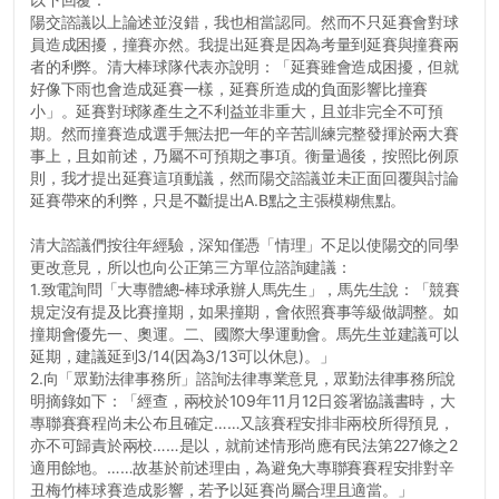
陽交諮議以上論述並沒錯，我也相當認同。然而不只延賽會對球
員造成困擾，撞賽亦然。我提出延賽是因為考量到延賽與撞賽兩
者的利弊。清大棒球隊代表亦說明：「延賽雖會造成困擾，但就
好像下雨也會造成延賽一樣，延賽所造成的負面影響比撞賽
小」。延賽對球隊產生之不利益並非重大，且並非完全不可預
期。然而撞賽造成選手無法把一年的辛苦訓練完整發揮於兩大賽
事上，且如前述，乃屬不可預期之事項。衡量過後，按照比例原
則，我才提出延賽這項動議，然而陽交諮議並未正面回覆與討論
延賽帶來的利弊，只是不斷提出A.B點之主張模糊焦點。
清大諮議們按往年經驗，深知僅憑「情理」不足以使陽交的同學
更改意見，所以也向公正第三方單位諮詢建議：
1.致電詢問「大專體總-棒球承辦人馬先生」，馬先生說：「競賽
規定沒有提及比賽撞期，如果撞期，會依照賽事等級做調整。如
撞期會優先一、奧運。二、國際大學運動會。馬先生並建議可以
延期，建議延到3/14(因為3/13可以休息)。」
2.向「眾勤法律事務所」諮詢法律專業意見，眾勤法律事務所說
明摘錄如下：「經查，兩校於109年11月12日簽署協議書時，大
專聯賽賽程尚未公布且確定……又該賽程安排非兩校所得預見，
亦不可歸責於兩校……是以，就前述情形尚應有民法第227條之2
適用餘地。……故基於前述理由，為避免大專聯賽賽程安排對辛
丑梅竹棒球賽造成影響，若予以延賽尚屬合理且適當。」