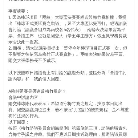
事實摘要：
1. 因為棒球項目「兩校」大專盃決賽賽程皆與梅竹賽相撞，我提
出「棒球正式賽延賽之動議」，延至大專盃比完再打。經過諮議
會討論（諮議會組成為兩校各5名代表），兩輪表決結果皆為平
票。會議主席，也就是陽交大（辛丑年主辦方）張玉佩學務長裁
示否決此一提案。
2. 而後，清大諮議委員提出「暫停今年棒球項目正式賽一次，但
不影響之後依舊為梅竹正式賽資格」。兩輪表決結果皆為平票。
陽交大張學務長不予裁示。
以下按照昨日諮議會上有討論的議題分類，並區分為「會議中討
論內容」和「我的個人回覆」
A臨時延賽是否違反梅竹規定？
會議中討論內容：
陽交棒球隊代表表示：希望遵守梅竹賽之規定，按原本日期出
賽。陽交諮議員也提出：若不按照1月簽訂的競賽規程，是不尊重
梅竹法規的行為。
以下回覆：
按照《梅竹諮議委員會組織簡則》第四條第三項，諮議的職責包
含梅竹爭議之仲裁。我們不應以日期接近為理由，規避諮議員應