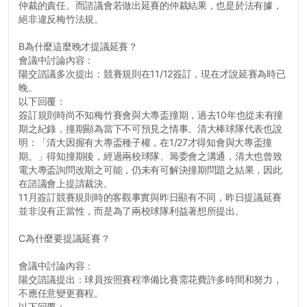
仲裁的責任。而諮議會若做出延賽的仲裁結果，也是於法有據，
絕非違反梅竹法規。
B為什麼這麼晚才提議延賽？
會議中討論內容：
陽交諮議多次提出：競賽規則在11/12簽訂，現在才說延賽為時已
晚。
以下回覆：
簽訂規則時尚不知梅竹賽會與大專盃撞期，過去10年也從未有撞
期之紀錄，撞期顯為當下不可預見之情事。清大棒球隊代表也說
明：「清大因握有大專盃種子權，在1/27才得知會與大專盃撞
期。」得知撞期後，經過兩校球隊、籌委會之溝通，清大也曾致
電大專盃詢問改期之可能，仍未有可解決撞期問題之結果，因此
在諮議會上提請裁決。
11月簽訂競賽規則時的客觀事實與昨日顯有不同，昨日提議延賽
並非沒有正當性，而是為了兩校球隊利益著想所提出。
C為什麼要提議延賽？
會議中討論內容：
陽交諮議提出：球員按照賽程準備比賽需花費許多時間和努力，
不應任意變更賽程。
以下回覆：