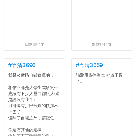
點擊打開全文
點擊打開全文
#靠清3696
#靠清3659
我是來做防自殺宣導的：
請愛用密件副本 都資工系
了...
相信不論是大學生或研究生
應該有不少人壓力都很大(還
是說只有我？)
可能還有少部分真的快撐不
下去了
但除了自殺之外，請記住：
你還有其他的選擇
例如簽下某張酷酷的單子