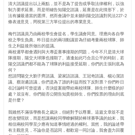
清大諮議提出以上兩點，並不是為了提告或爭取法律權利，以強
制力要求延賽。而是明確告知陽交諮議，延賽是在此情形下，於
法有據最適當的選擇。然而會議中並未聽到陽交諮議對民法227-2
條表達意見，罔視第三方單位提出的專業意見。
梅竹諮議員乃由兩校學生會提名，學生議會同意。理應向各自學
校之學生負責。昨日提出的兩項動議皆為仔細考量兩校球隊、師
生之利益後所做出的提議。
兩校遲早都會遇到與大專盃賽事撞期的問題，今年不只是清大球
隊撞期，陽交大球隊也撞期了。適逢如此巧合且公平的時刻，若
陽交諮議們都不能為了球隊的利益接受延期，你們的主張到底為
何？
想請問陽交大劉子齊諮議、梁家語諮議、王冠奇諮議、楊沁潔諮
議、蔡澍遴諮議，你們是為了誰的利益而投下反對票？你們昨日
在討論時可曾提過，否決提案能帶給兩校球隊、師生什麼樣的好
處？並沒有。你們能否公開告知貴校師生，你們投票的理由到底
是什麼？
我雖然不滿張學務長之裁決，但絕對予以尊重。這篇文章並不是
想改變現狀，而是想讓兩校同學瞭解關於棒球賽爭議的始末，我
相信兩校同學至少應有知道事情經過的權利。當然，我的論述帶
有主觀意見，不論你是否認同，都歡迎一同討論，我會盡力回覆