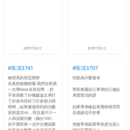
點擊打開全文
點擊打開全文
#靠清3741
#靠清3707
物理系的邪惡胖胖
到底為什麼會有
你真的很糟糕喔 我們全班第
一次學latex全班自學 ，好
學長推薦自己學弟自己修起
不容易看了好幾篇論文再打
來蠻甜涼的課
了好多內容好了許多精力與
時間，結果最後得到的分數
結果學弟修起來覺得很苦而
居然是20分，而且還不只一
且成績也不好看
人得這個分數（滿分100）
你不覺得第一次評分應該要
然後學弟就罵學長是垃圾人
給基本分數嗎？也就是有基
的好笑事蹟？！