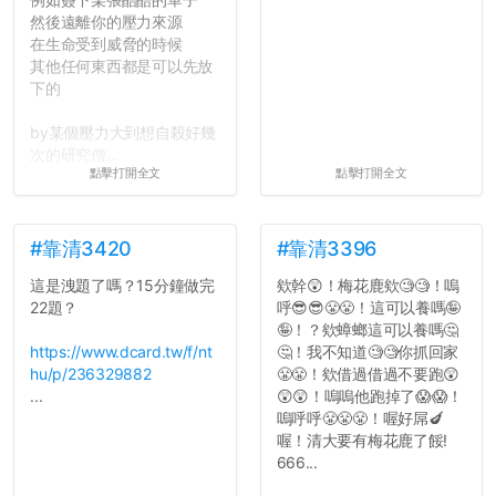
然後遠離你的壓力來源
在生命受到威脅的時候
其他任何東西都是可以先放
下的
by某個壓力大到想自殺好幾
次的研究僧...
點擊打開全文
點擊打開全文
#靠清3420
#靠清3396
這是洩題了嗎？15分鐘做完
欸幹😲！梅花鹿欸🧐🧐！嗚
22題？
呼😎😎😤😤！這可以養嗎🤪
🤪！？欸蟑螂這可以養嗎🤔
https://www.dcard.tw/f/nt
🤔！我不知道🧐🧐你抓回家
hu/p/236329882
😤😤！欸借過借過不要跑😲
...
😲😲！嗚嗚他跑掉了😱😱！
嗚呼呼😤😤😤！喔好屌🍆
喔！清大要有梅花鹿了餒!
666...