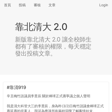
首頁
投稿
審核
文章
Login
靠北清大 2.0
新版靠北清大 2.0 讓全校師生
都有了審核的權限，每天穩定
發出投稿文章。
#靠清919
辛丑梅竹諮議員李昱辰 關於棒球正式賽爭議之個人聲明
我是清大科管大三的李昱辰，身為昨(3/2)日梅竹諮議會棒球正式
賽延賽的提案人。我認為應讓所有兩校同學了解事情始末。