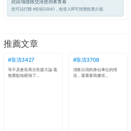
此區域僅限交清使用者查看
您可以打開
#投稿DEMO
，免登入即可預覽投票介面
推薦文章
#靠清3427
#靠清3708
等不及會長再次長篇大論 毫
清夜出現肉身佔車位的情
無重點地硬拗了...
況，還看著我傻笑...