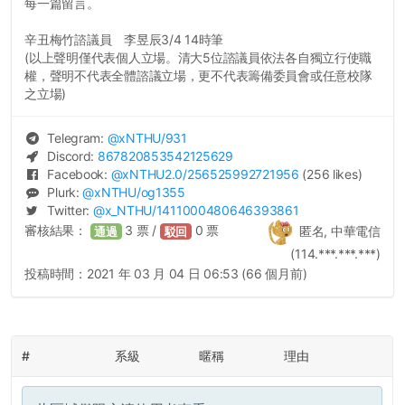
每一篇留言。
辛丑梅竹諮議員 李昱辰3/4 14時筆
(以上聲明僅代表個人立場。清大5位諮議員依法各自獨立行使職
權，聲明不代表全體諮議立場，更不代表籌備委員會或任意校隊
之立場)
Telegram:
@
xNTHU
/931
Discord:
867820853542125629
Facebook:
@
xNTHU2.0
/256525992721956
(256 likes)
Plurk:
@
xNTHU
/og1355
Twitter:
@
x_NTHU
/1411000480646393861
審核結果：
3
票 /
0
票
匿名, 中華電信
通過
駁回
(114.***.***.***)
投稿時間：
2021 年 03 月 04 日 06:53 (66 個月前)
#
系級
暱稱
理由