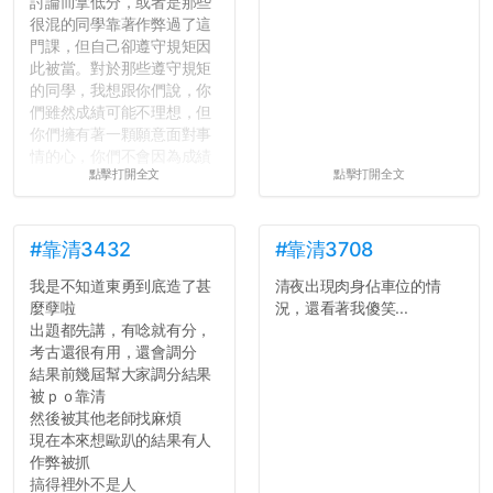
討論而拿低分，或者是那些
很混的同學靠著作弊過了這
門課，但自己卻遵守規矩因
此被當。對於那些遵守規矩
的同學，我想跟你們說，你
們雖然成績可能不理想，但
你們擁有著一顆願意面對事
情的心，你們不會因為成績
點擊打開全文
點擊打開全文
壓力而選擇逃避(作弊)，在
這一點上你們做的比那些作
弊的同學好太多了，雖然成
績無法體現你們的努力，但
#靠清3432
#靠清3708
往後你們正直的態度一定會
我是不知道東勇到底造了甚
清夜出現肉身佔車位的情
讓你們在社會上適應得更
麼孽啦
況，還看著我傻笑...
好。最後，那些作弊的同
出題都先講，有唸就有分，
學，你們要瞭解到作弊對你
考古還很有用，還會調分
們而言是沒有任何好處的，
結果前幾屆幫大家調分結果
大學是你們唯一可以勇敢認
被ｐｏ靠清
錯但不需要付出太大代價的
然後被其他老師找麻煩
地方，你們在這時候如果不
現在本來想歐趴的結果有人
會學會...
作弊被抓
搞得裡外不是人