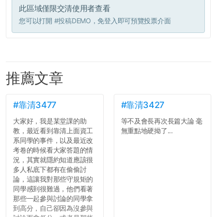
此區域僅限交清使用者查看
您可以打開
#投稿DEMO
，免登入即可預覽投票介面
推薦文章
#靠清3477
#靠清3427
大家好，我是某堂課的助
等不及會長再次長篇大論 毫
教，最近看到靠清上面資工
無重點地硬拗了...
系同學的事件，以及最近改
考卷的時候看大家答題的情
況，其實就隱約知道應該很
多人私底下都有在偷偷討
論，這讓我對那些守規矩的
同學感到很難過，他們看著
那些一起參與討論的同學拿
到高分，自己卻因為沒參與