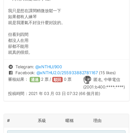
我只是想在課間稍微放鬆一下
如果都有人練琴
就是我運氣不好沒什麼好說的。
但看到四間
都沒人在用
卻都不能用
就真的很煩。
Telegram:
@
xNTHU
/900
Facebook:
@
xNTHU2.0
/255933882781167
(15 likes)
審核結果：
2
票 /
0
票
匿名, 中華電信
通過
駁回
(2001:b400:****:****)
投稿時間：
2021 年 03 月 03 日 07:32 (66 個月前)
#
系級
暱稱
理由