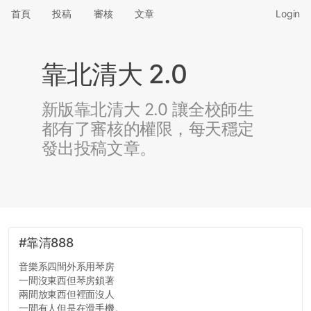
首頁
投稿
審核
文章
Login
靠北清大 2.0
新版靠北清大 2.0 讓全校師生
都有了審核的權限，每天穩定
發出投稿文章。
#靠清888
音樂系四間外系用琴房
一間沒東西但琴房鎖著
兩間放東西但裡面沒人
一間有人但是在滑手機。