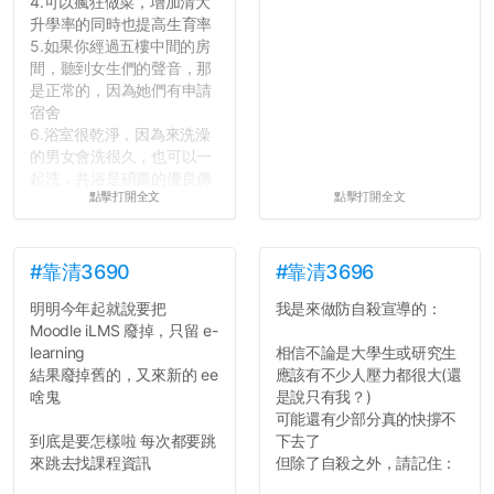
4.可以瘋狂做菜，增加清大
升學率的同時也提高生育率
5.如果你經過五樓中間的房
間，聽到女生們的聲音，那
是正常的，因為她們有申請
宿舍
6.浴室很乾淨，因為來洗澡
的男女會洗很久，也可以一
起洗，共浴是碩齋的優良傳
點擊打開全文
點擊打開全文
統呢！
7.歡迎其他碩齋夥伴分享~
如果有任何想要我推薦的宿
舍房間，都歡迎留言讓我知
#靠清3690
#靠清3696
道...
明明今年起就說要把
我是來做防自殺宣導的：
Moodle iLMS 廢掉，只留 e-
learning
相信不論是大學生或研究生
結果廢掉舊的，又來新的 ee
應該有不少人壓力都很大(還
啥鬼
是說只有我？)
可能還有少部分真的快撐不
到底是要怎樣啦 每次都要跳
下去了
來跳去找課程資訊
但除了自殺之外，請記住：