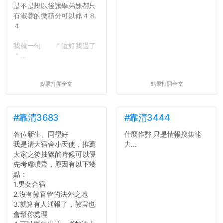
是不是想以後讓學弟妹都只
有淑蓉的微積分可以修４８
４
我就一句 ＂還好我過了
＂...
點擊打開全文
點擊打開全文
#靠清3683
#靠清3444
各位新生、同學好
什麼作弊 只是情報搜集能
我是清大宿舍小天使，推薦
力...
大家之後抽籤的時候可以優
先考慮碩齋，原因有以下幾
點：
1.男女合宿
2.沒有教官管的法外之地
3.就算有人通報了，教官也
會幫你處理