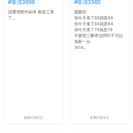
舍房間，都歡迎留言讓我知
#靠清3659
#靠清3565
道...
請愛用密件副本 都資工系
親愛的
了...
你今天拿了89就是89
你今天拿了84就是84
你今天拿了79就是79
不要照三餐寄信問可不可以
加那一分
7414...
點擊打開全文
點擊打開全文