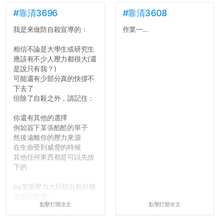
景，最後你憑什麼只給我們
對論文的評論10分？！...
#靠清3696
#靠清3608
我是來做防自殺宣導的：
作業一...
相信不論是大學生或研究生
應該有不少人壓力都很大(還
是說只有我？)
可能還有少部分真的快撐不
下去了
但除了自殺之外，請記住：
你還有其他的選擇
例如簽下某張酷酷的單子
然後遠離你的壓力來源
在生命受到威脅的時候
其他任何東西都是可以先放
下的
by某個壓力大到想自殺好幾
次的研究僧...
點擊打開全文
點擊打開全文