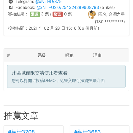
Telegram:
@
xNTHU
/875
Facebook:
@
xNTHU2.0
/254324289608793
(5 likes)
審核結果：
3
票 /
0
票
匿名, 台灣之星
通過
駁回
(180.***.***.***)
投稿時間：
2021 年 02 月 28 日 15:16 (66 個月前)
#
系級
暱稱
理由
此區域僅限交清使用者查看
您可以打開
#投稿DEMO
，免登入即可預覽投票介面
推薦文章
#靠清3708
#靠清3683