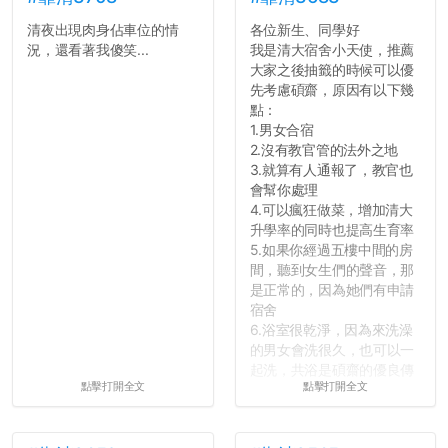
清夜出現肉身佔車位的情
各位新生、同學好
況，還看著我傻笑...
我是清大宿舍小天使，推薦
大家之後抽籤的時候可以優
先考慮碩齋，原因有以下幾
點：
1.男女合宿
2.沒有教官管的法外之地
3.就算有人通報了，教官也
會幫你處理
4.可以瘋狂做菜，增加清大
升學率的同時也提高生育率
5.如果你經過五樓中間的房
間，聽到女生們的聲音，那
是正常的，因為她們有申請
宿舍
6.浴室很乾淨，因為來洗澡
的男女會洗很久，也可以一
起洗，共浴是碩齋的優良傳
點擊打開全文
點擊打開全文
統呢！
7.歡迎其他碩齋夥伴分享~
如果有任何想要我推薦的宿