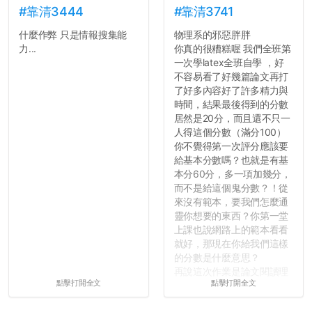
#靠清3444
#靠清3741
什麼作弊 只是情報搜集能
物理系的邪惡胖胖
力...
你真的很糟糕喔 我們全班第
一次學latex全班自學 ，好
不容易看了好幾篇論文再打
了好多內容好了許多精力與
時間，結果最後得到的分數
居然是20分，而且還不只一
人得這個分數（滿分100）
你不覺得第一次評分應該要
給基本分數嗎？也就是有基
本分60分，多一項加幾分，
而不是給這個鬼分數？！從
來沒有範本，要我們怎麼通
靈你想要的東西？你第一堂
上課也說網路上的範本看看
就好，那現在你給我們這樣
的分數是什麼意思？
再說這次作業是論文閱讀理
點擊打開全文
點擊打開全文
解與評論，既然已經寫下實
驗原理實驗步驟，實驗背