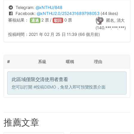
Telegram:
@
xNTHU
/848
Facebook:
@
xNTHU2.0
/252431689798053
(44 likes)
審核結果：
2
票 /
0
票
匿名, 清大
通過
駁回
(140.***.***.***)
投稿時間：
2021 年 02 月 25 日 11:39 (66 個月前)
#
系級
暱稱
理由
此區域僅限交清使用者查看
您可以打開
#投稿DEMO
，免登入即可預覽投票介面
推薦文章