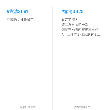
#靠清3691
#靠清3425
可憐吶，被吃掉了...
看好了清大
資工系只示範一次
怎麼在兩周內被抓三次作
ㄅ......什麼？你說還有？...
點擊打開全文
點擊打開全文