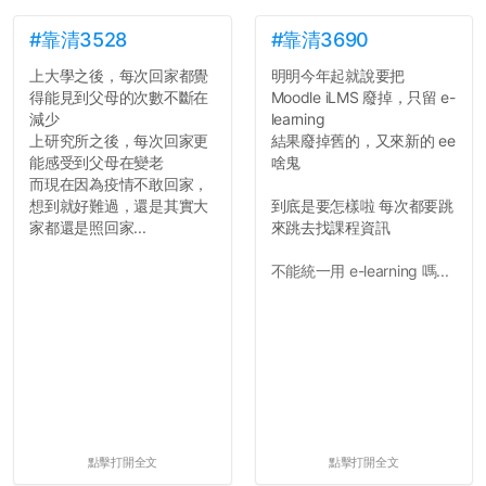
#靠清3528
#靠清3690
上大學之後，每次回家都覺
明明今年起就說要把
得能見到父母的次數不斷在
Moodle iLMS 廢掉，只留 e-
減少
learning
上研究所之後，每次回家更
結果廢掉舊的，又來新的 ee
能感受到父母在變老
啥鬼
而現在因為疫情不敢回家，
想到就好難過，還是其實大
到底是要怎樣啦 每次都要跳
家都還是照回家...
來跳去找課程資訊
不能統一用 e-learning 嗎...
點擊打開全文
點擊打開全文