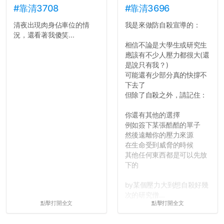
#靠清3708
#靠清3696
清夜出現肉身佔車位的情
我是來做防自殺宣導的：
況，還看著我傻笑...
相信不論是大學生或研究生
應該有不少人壓力都很大(還
是說只有我？)
可能還有少部分真的快撐不
下去了
但除了自殺之外，請記住：
你還有其他的選擇
例如簽下某張酷酷的單子
然後遠離你的壓力來源
在生命受到威脅的時候
其他任何東西都是可以先放
下的
by某個壓力大到想自殺好幾
次的研究僧...
點擊打開全文
點擊打開全文