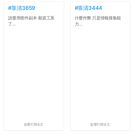
#靠清3659
#靠清3444
請愛用密件副本 都資工系
什麼作弊 只是情報搜集能
了...
力...
點擊打開全文
點擊打開全文