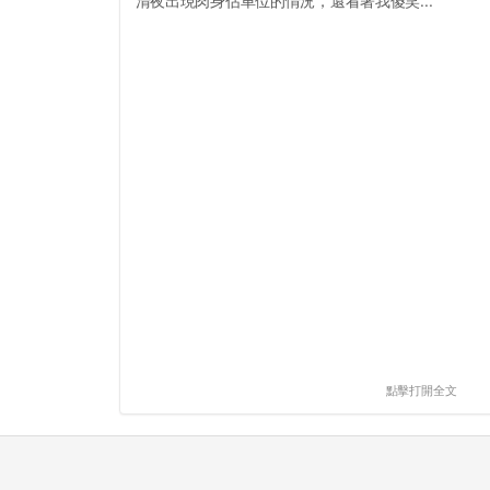
清夜出現肉身佔車位的情況，還看著我傻笑...
點擊打開全文