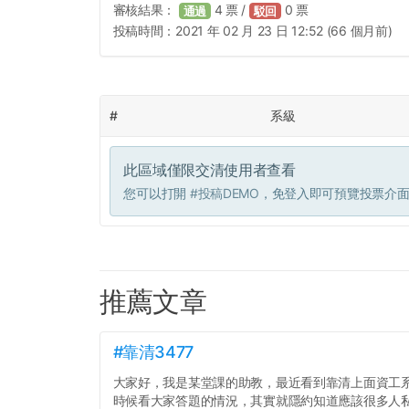
審核結果：
4
票 /
0
票
通過
駁回
投稿時間：
2021 年 02 月 23 日 12:52 (66 個月前)
#
系級
此區域僅限交清使用者查看
您可以打開
#投稿DEMO
，免登入即可預覽投票介
推薦文章
#靠清3477
大家好，我是某堂課的助教，最近看到靠清上面資工
時候看大家答題的情況，其實就隱約知道應該很多人