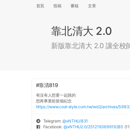
首頁
投稿
審核
文章
靠北清大 2.0
新版靠北清大 2.0 讓
#靠清819
有沒有人想要一起跳的
想再畢業前留個紀念
https://www.cool-style.com.tw/wd2/archives/5983
Telegram:
@
xNTHU
/831
Facebook:
@
xNTHU2.0
/251219369919285
(11