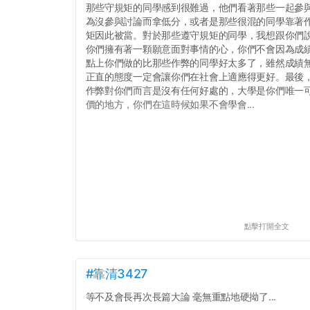
那些守規矩的同學感到很難過，他們看著那些一起參
為沒參與討論而拿低分，或者是那些很混的同學靠著
矩因此被當。對於那些遵守規矩的同學，我想跟你們
你們擁有著一顆願意面對事情的心，你們不會因為成績
點上你們做的比那些作弊的同學好太多了，雖然成績
正直的態度一定會讓你們在社會上適應得更好。最後
作弊對你們而言是沒有任何好處的，大學是你們唯一
價的地方，你們在這時候如果不會學會...
點擊打開全文
#靠清3427
等不及會長再次長篇大論 毫無重點地硬拗了...