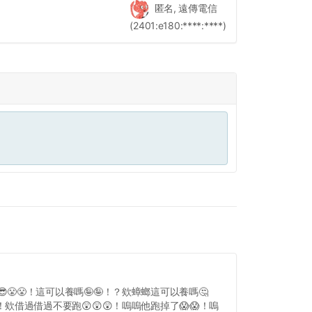
匿名, 遠傳電信
(2401:e180:****:****)
😎😤😤！這可以養嗎🤪🤪！？欸蟑螂這可以養嗎🤔
！欸借過借過不要跑😲😲😲！嗚嗚他跑掉了😱😱！嗚