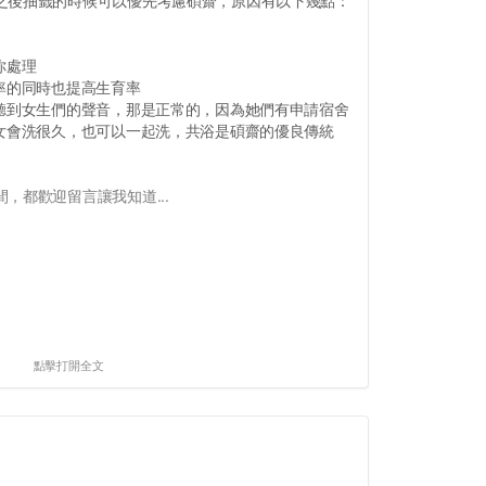
之後抽籤的時候可以優先考慮碩齋，原因有以下幾點：
你處理
率的同時也提高生育率
，聽到女生們的聲音，那是正常的，因為她們有申請宿舍
男女會洗很久，也可以一起洗，共浴是碩齋的優良傳統
，都歡迎留言讓我知道...
點擊打開全文