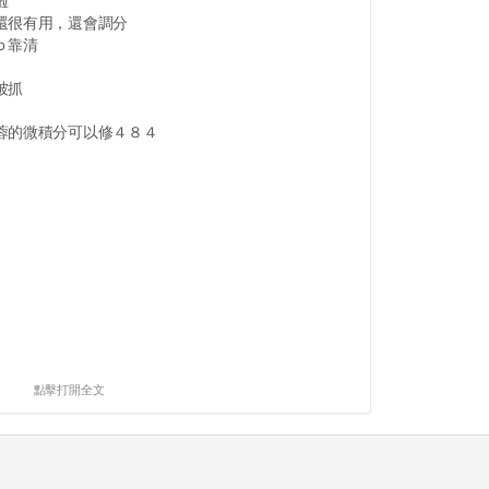
啦
還很有用，還會調分
ｏ靠清
被抓
蓉的微積分可以修４８４
點擊打開全文