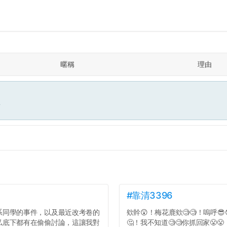
暱稱
理由
面
#靠清3396
系同學的事件，以及最近改考卷的
欸幹😲！梅花鹿欸🧐🧐！嗚呼😎
私底下都有在偷偷討論，這讓我對
🤔！我不知道🧐🧐你抓回家😤