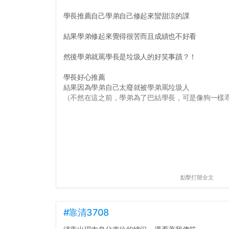
學長推薦自己學弟自己修起來蠻甜涼的課
結果學弟修起來覺得很苦而且成績也不好看
然後學弟就罵學長是垃圾人的好笑事蹟？！
學長好心推薦
結果因為學弟自己太廢就被學弟罵垃圾人
（不然在這之前，學弟為了巴結學長，可是像狗一樣乖的
點擊打開全文
#靠清3708