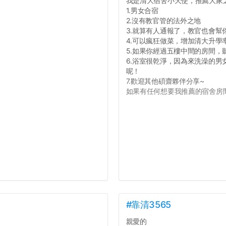
我是清大宿舍小天使，推薦大家
1.男女合宿
2.沒有教官管的法外之地
3.就算有人通報了，教官也會幫
4.可以瘋狂做菜，增加清大升學
5.如果你經過五樓中間的房間
6.浴室很乾淨，因為來洗澡的
呢！
7.歡迎其他碩齋夥伴分享~
如果有任何想要我推薦的宿舍房間
#靠清3565
親愛的