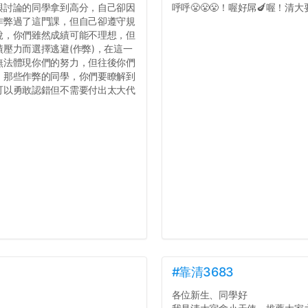
與討論的同學拿到高分，自己卻因
呼呼😤😤😤！喔好屌🍆喔！清大要
作弊過了這門課，但自己卻遵守規
說，你們雖然成績可能不理想，但
壓力而選擇逃避(作弊)，在這一
無法體現你們的努力，但往後你們
，那些作弊的同學，你們要瞭解到
可以勇敢認錯但不需要付出太大代
#靠清3683
各位新生、同學好