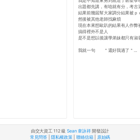
我是不知道東勇到底造了甚麼孽
出題都先講，有唸就有分，考古
結果前幾屆幫大家調分結果被ｐ
然後被其他老師找麻煩
現在本來想歐趴的結果有人作弊
搞得裡外不是人
是不是想以後讓學弟妹都只有淑
我就一句 ＂還好我過了＂...
由交大資工 112 級
Sean 韋詠祥
開發設計
常見問答
|
隱私權政策
|
聯絡信箱
|
原始碼