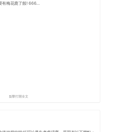
有梅花鹿了餒! 666...
點擊打開全文