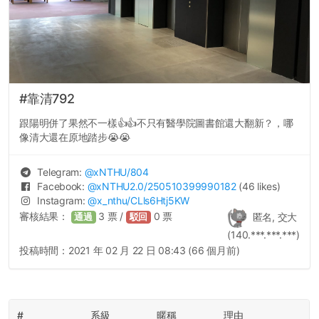
#靠清792
跟陽明併了果然不一樣👍👍不只有醫學院圖書館還大翻新？，哪
像清大還在原地踏步😭😭
Telegram:
@
xNTHU
/804
Facebook:
@
xNTHU2.0
/250510399990182
(46 likes)
Instagram:
@
x_nthu
/CLls6Htj5KW
審核結果：
3
票 /
0
票
匿名, 交大
通過
駁回
(140.***.***.***)
投稿時間：
2021 年 02 月 22 日 08:43 (66 個月前)
#
系級
暱稱
理由