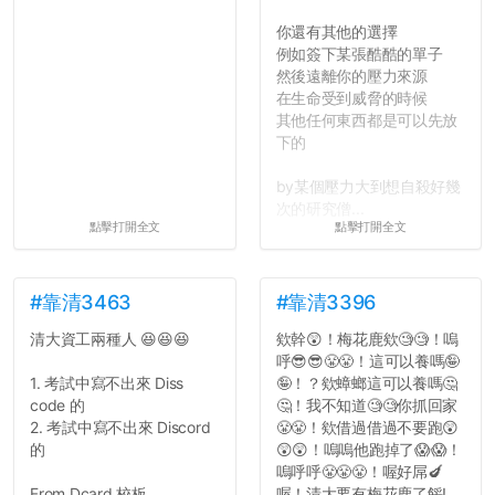
你還有其他的選擇
例如簽下某張酷酷的單子
然後遠離你的壓力來源
在生命受到威脅的時候
其他任何東西都是可以先放
下的
by某個壓力大到想自殺好幾
次的研究僧...
點擊打開全文
點擊打開全文
#靠清3463
#靠清3396
清大資工兩種人 😆😆😆
欸幹😲！梅花鹿欸🧐🧐！嗚
呼😎😎😤😤！這可以養嗎🤪
1. 考試中寫不出來 Diss
🤪！？欸蟑螂這可以養嗎🤔
code 的
🤔！我不知道🧐🧐你抓回家
2. 考試中寫不出來 Discord
😤😤！欸借過借過不要跑😲
的
😲😲！嗚嗚他跑掉了😱😱！
嗚呼呼😤😤😤！喔好屌🍆
From Dcard 校板...
喔！清大要有梅花鹿了餒!