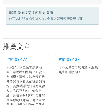
此區域僅限交清使用者查看
您可以打開
#投稿DEMO
，免登入即可預覽投票介面
推薦文章
#靠清3477
#靠清3427
大家好，我是某堂課的助
等不及會長再次長篇大論 毫
教，最近看到靠清上面資工
無重點地硬拗了...
系同學的事件，以及最近改
考卷的時候看大家答題的情
況，其實就隱約知道應該很
多人私底下都有在偷偷討
論，這讓我對那些守規矩的
同學感到很難過，他們看著
那些一起參與討論的同學拿