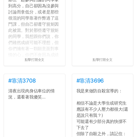
到高分，自己卻因為沒參與
討論而拿低分，或者是那些
很混的同學靠著作弊過了這
門課，但自己卻遵守規矩因
此被當。對於那些遵守規矩
的同學，我想跟你們說，你
們雖然成績可能不理想，但
你們擁有著一顆願意面對事
情的心，你們不會因為成績
點擊打開全文
點擊打開全文
壓力而選擇逃避(作弊)，在
這一點上你們做的比那些作
弊的同學好太多了，雖然成
績無法體現你們的努力，但
#靠清3708
#靠清3696
往後你們正直的態度一定會
清夜出現肉身佔車位的情
我是來做防自殺宣導的：
讓你們在社會上適應得更
況，還看著我傻笑...
好。最後，那些作弊的同
相信不論是大學生或研究生
學，你們要瞭解到作弊對你
應該有不少人壓力都很大(還
們而言是沒有任何好處的，
是說只有我？)
大學是你們唯一可以勇敢認
可能還有少部分真的快撐不
錯但不需要付出太大代價的
下去了
地方，你們在這時候如果不
但除了自殺之外，請記住：
會學會...