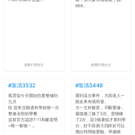
666...
點擊打開全文
點擊打開全文
#靠清3532
#靠清3448
風雲從今天開始也要整修到
看到這次事件，大四老人一
九月
路走來有感而發。
哇 從來沒聽過有學校敢一次
大一主科被當，不斷重修，
整修全部的學餐
最後微二修了3次、普物修
這算官方認證7-11和麥當勞
了2次，花3個暑假才拿到學
=唯一食物ㄇ...
分，好不容易大四終於可以
撥出時間做實驗、準備推