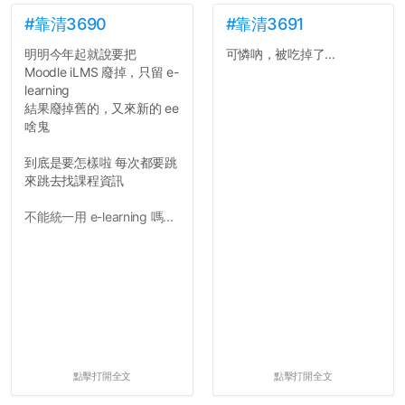
#靠清3690
#靠清3691
明明今年起就說要把
可憐吶，被吃掉了...
Moodle iLMS 廢掉，只留 e-
learning
結果廢掉舊的，又來新的 ee
啥鬼
到底是要怎樣啦 每次都要跳
來跳去找課程資訊
不能統一用 e-learning 嗎...
點擊打開全文
點擊打開全文