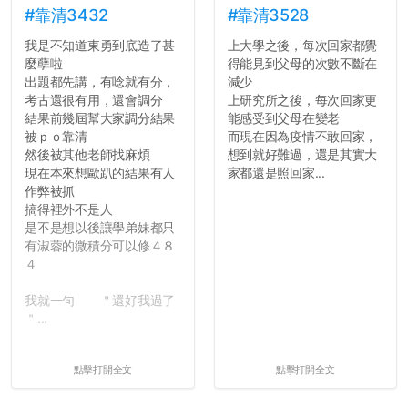
#靠清3432
#靠清3528
我是不知道東勇到底造了甚
上大學之後，每次回家都覺
麼孽啦
得能見到父母的次數不斷在
出題都先講，有唸就有分，
減少
考古還很有用，還會調分
上研究所之後，每次回家更
結果前幾屆幫大家調分結果
能感受到父母在變老
被ｐｏ靠清
而現在因為疫情不敢回家，
然後被其他老師找麻煩
想到就好難過，還是其實大
現在本來想歐趴的結果有人
家都還是照回家...
作弊被抓
搞得裡外不是人
是不是想以後讓學弟妹都只
有淑蓉的微積分可以修４８
４
我就一句 ＂還好我過了
＂...
點擊打開全文
點擊打開全文