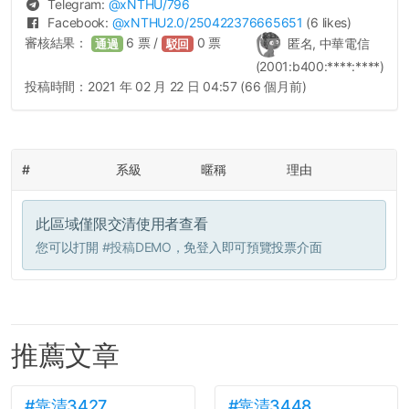
Telegram:
@
xNTHU
/796
Facebook:
@
xNTHU2.0
/250422376665651
(6 likes)
審核結果：
6
票 /
0
票
匿名, 中華電信
通過
駁回
(2001:b400:****:****)
投稿時間：
2021 年 02 月 22 日 04:57 (66 個月前)
#
系級
暱稱
理由
此區域僅限交清使用者查看
您可以打開
#投稿DEMO
，免登入即可預覽投票介面
推薦文章
#靠清3427
#靠清3448