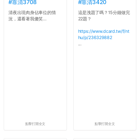
長作弊的風氣。
#靠清3708
#靠清3420
清夜出現肉身佔車位的情
這是洩題了嗎？15分鐘做完
反正老人我明天就要搬離新
況，還看著我傻笑...
22題？
竹，之後如何發展與我無
關，就當最後一天發個牢騷
https://www.dcard.tw/f/nt
吧XD，祝學弟妹們修課順利
hu/p/236329882
~~...
...
點擊打開全文
點擊打開全文