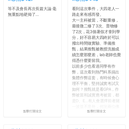
等不及會長再次長篇大論 毫
看到這次事件，大四老人一
無重點地硬拗了...
路走來有感而發。
大一主科被當，不斷重修，
最後微二修了3次、普物修
了2次，花3個暑假才拿到學
分，好不容易大四終於可以
撥出時間做實驗、準備推
甄，結果推甄被教授洗臉成
績怎麼那麼差，lab老師也覺
得憑什麼要留我。
以前多少也看過同學有作
弊，這次看到熱門科系搞出
集體作弊這套，有時候會心
理不平衡，堅持誠實考試又
如何？推甄就是看GPA，作
弊被當和誠實應考被當，都
是D、E...有人會選擇前者賭
一波並不意外，何況兩位佛
點擊打開全文
點擊打開全文
心教授看起來要輕輕放下
了，之後履歷不會留下汙
點...，希望這次事件不要助