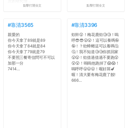
次的研究僧...
點擊打開全文
點擊打開全文
#靠清3565
#靠清3396
親愛的
欸幹😲！梅花鹿欸🧐🧐！嗚
你今天拿了89就是89
呼😎😎😤😤！這可以養嗎🤪
你今天拿了84就是84
🤪！？欸蟑螂這可以養嗎🤔
你今天拿了79就是79
🤔！我不知道🧐🧐你抓回家
不要照三餐寄信問可不可以
😤😤！欸借過借過不要跑😲
加那一分
😲😲！嗚嗚他跑掉了😱😱！
7414...
嗚呼呼😤😤😤！喔好屌🍆
喔！清大要有梅花鹿了餒!
666...