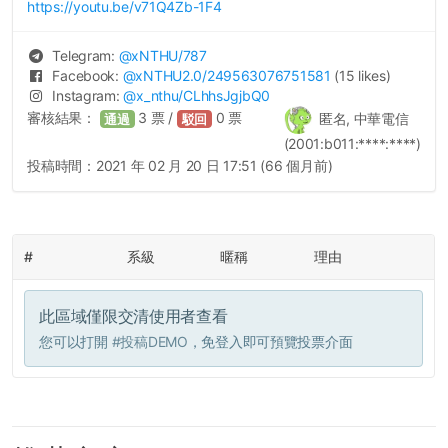
https://youtu.be/v71Q4Zb-1F4
Telegram:
@
xNTHU
/787
Facebook:
@
xNTHU2.0
/249563076751581
(15 likes)
Instagram:
@
x_nthu
/CLhhsJgjbQ0
審核結果：
3
票 /
0
票
匿名, 中華電信
通過
駁回
(2001:b011:****:****)
投稿時間：
2021 年 02 月 20 日 17:51 (66 個月前)
#
系級
暱稱
理由
此區域僅限交清使用者查看
您可以打開
#投稿DEMO
，免登入即可預覽投票介面