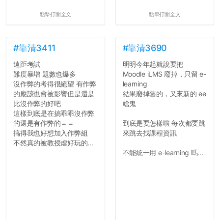
點擊打開全文
點擊打開全文
#靠清3411
#靠清3690
遠距考試
明明今年起就說要把
難度暴增 題數也爆多
Moodle iLMS 廢掉，只留 e-
沒作弊的考得很絕望 有作弊
learning
的應該也會被影響但是還是
結果廢掉舊的，又來新的 ee
比沒作弊的好吧
啥鬼
這樣到底是在搞乖乖沒作弊
的還是有作弊的＝＝
到底是要怎樣啦 每次都要跳
搞得我也好想加入作弊組
來跳去找課程資訊
不然真的被教授虐好玩的...
不能統一用 e-learning 嗎...