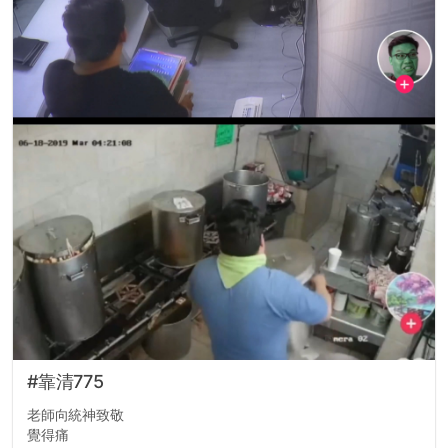
#靠清775
老師向統神致敬
覺得痛