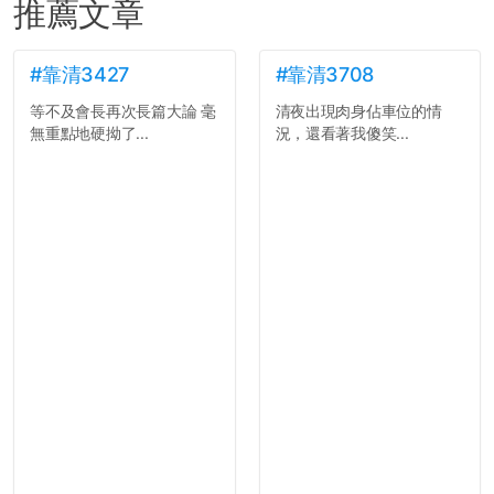
推薦文章
#靠清3427
#靠清3708
等不及會長再次長篇大論 毫
清夜出現肉身佔車位的情
無重點地硬拗了...
況，還看著我傻笑...