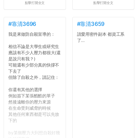
點擊打開全文
點擊打開全文
#靠清3696
#靠清3659
我是來做防自殺宣導的：
請愛用密件副本 都資工系
了...
相信不論是大學生或研究生
應該有不少人壓力都很大(還
是說只有我？)
可能還有少部分真的快撐不
下去了
但除了自殺之外，請記住：
你還有其他的選擇
例如簽下某張酷酷的單子
然後遠離你的壓力來源
在生命受到威脅的時候
其他任何東西都是可以先放
下的
by某個壓力大到想自殺好幾