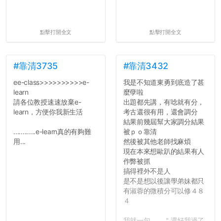
點擊打開全文
點擊打開全文
#靠清3735
#靠清3432
ee-class>>>>>>>>>>e-
我是不知道東勇到底造了甚
learn
麼孽啦
請各位教授速速放棄e-
出題都先講，有唸就有分，
learn，方便你我新生活
考古還很有用，還會調分
結果前幾屆幫大家調分結果
............e-learn真的有夠難
被ｐｏ靠清
用...
然後被其他老師找麻煩
現在本來想歐趴的結果有人
作弊被抓
搞得裡外不是人
是不是想以後讓學弟妹都只
有淑蓉的微積分可以修４８
４
我就一句 ＂還好我過了