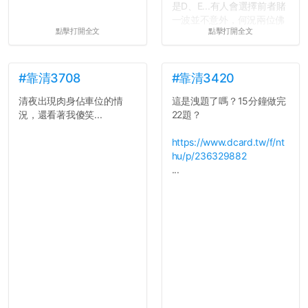
是D、E...有人會選擇前者賭
一波並不意外，何況兩位佛
點擊打開全文
點擊打開全文
心教授看起來要輕輕放下
了，之後履歷不會留下汙
點...，希望這次事件不要助
長作弊的風氣。
#靠清3708
#靠清3420
清夜出現肉身佔車位的情
這是洩題了嗎？15分鐘做完
反正老人我明天就要搬離新
況，還看著我傻笑...
22題？
竹，之後如何發展與我無
關，就當最後一天發個牢騷
https://www.dcard.tw/f/nt
吧XD，祝學弟妹們修課順利
hu/p/236329882
~~...
...