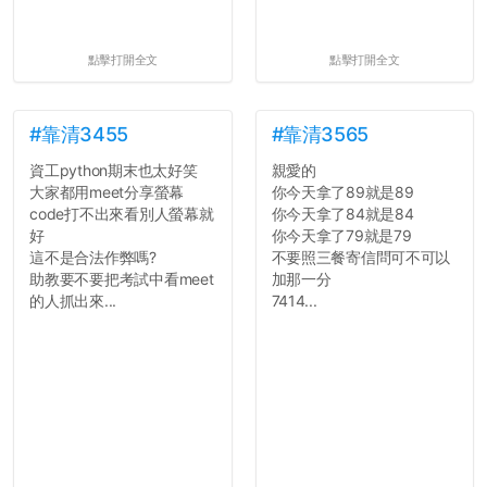
點擊打開全文
點擊打開全文
#靠清3455
#靠清3565
資工python期末也太好笑
親愛的
大家都用meet分享螢幕
你今天拿了89就是89
code打不出來看別人螢幕就
你今天拿了84就是84
好
你今天拿了79就是79
這不是合法作弊嗎?
不要照三餐寄信問可不可以
助教要不要把考試中看meet
加那一分
的人抓出來...
7414...