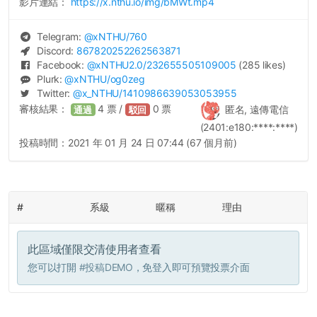
影片連結：
https://x.nthu.io/img/bMWt.mp4
Telegram:
@
xNTHU
/760
Discord:
867820252262563871
Facebook:
@
xNTHU2.0
/232655505109005
(285 likes)
Plurk:
@
xNTHU
/og0zeg
Twitter:
@
x_NTHU
/1410986639053053955
審核結果：
4
票 /
0
票
匿名, 遠傳電信
通過
駁回
(2401:e180:****:****)
投稿時間：
2021 年 01 月 24 日 07:44 (67 個月前)
#
系級
暱稱
理由
此區域僅限交清使用者查看
您可以打開
#投稿DEMO
，免登入即可預覽投票介面