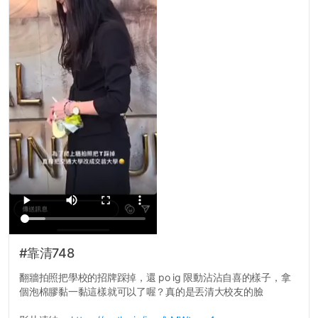
#靠清748
翻牆拍照把學校的招牌踩掉，還 po ig 限動沾沾自喜的樣子，拿
個泡棉膠黏一黏這樣就可以了喔？真的是丟清大校友的臉