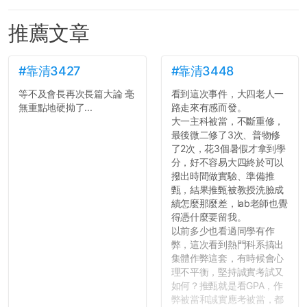
推薦文章
#靠清3427
#靠清3448
等不及會長再次長篇大論 毫
看到這次事件，大四老人一
無重點地硬拗了...
路走來有感而發。
大一主科被當，不斷重修，
最後微二修了3次、普物修
了2次，花3個暑假才拿到學
分，好不容易大四終於可以
撥出時間做實驗、準備推
甄，結果推甄被教授洗臉成
績怎麼那麼差，lab老師也覺
得憑什麼要留我。
以前多少也看過同學有作
弊，這次看到熱門科系搞出
集體作弊這套，有時候會心
理不平衡，堅持誠實考試又
如何？推甄就是看GPA，作
弊被當和誠實應考被當，都