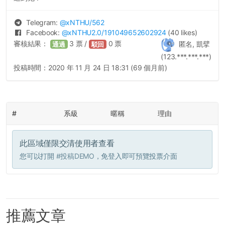
Telegram:
@
xNTHU
/562
Facebook:
@
xNTHU2.0
/191049652602924
(40 likes)
審核結果：
3
票 /
0
票
匿名, 凱擘
通過
駁回
(123.***.***.***)
投稿時間：
2020 年 11 月 24 日 18:31 (69 個月前)
#
系級
暱稱
理由
此區域僅限交清使用者查看
您可以打開
#投稿DEMO
，免登入即可預覽投票介面
推薦文章