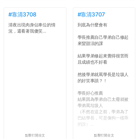
了，之後履歷不會留下汙
點...，希望這次事件不要助
長作弊的風氣。
#靠清3708
#靠清3707
清夜出現肉身佔車位的情
到底為什麼會有
反正老人我明天就要搬離新
況，還看著我傻笑...
竹，之後如何發展與我無
學長推薦自己學弟自己修起
關，就當最後一天發個牢騷
來蠻甜涼的課
吧XD，祝學弟妹們修課順利
~~...
結果學弟修起來覺得很苦而
且成績也不好看
然後學弟就罵學長是垃圾人
的好笑事蹟？！
學長好心推薦
結果因為學弟自己太廢就被
學弟罵垃圾人
（不然在這之前，學弟為了
巴結學長，可是像狗一樣乖
的說）...
點擊打開全文
點擊打開全文