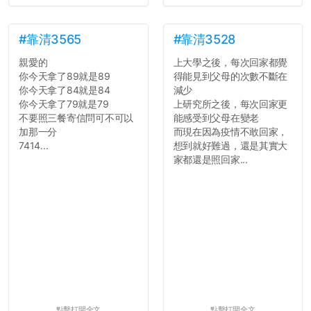
#靠清3565
#靠清3528
親愛的
上大學之後，每次回家都覺
你今天拿了89就是89
得能見到父母的次數不斷在
你今天拿了84就是84
減少
你今天拿了79就是79
上研究所之後，每次回家更
不要照三餐寄信問可不可以
能感受到父母在變老
加那一分
而現在因為疫情不敢回家，
7414...
想到就好難過，還是其實大
家都還是照回家...
點擊打開全文
點擊打開全文