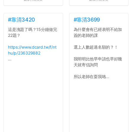
#靠清3420
#靠清3699
這是洩題了嗎？15分鐘做完
為什麼會有已經表明不給加
22題？
簽的老師的課
https://www.dcard.tw/f/nt
選上人數超過名額的？！
hu/p/236329882
...
我明明比他早申請也早好幾
天就寄信詢問
所以老師在耍我咯...