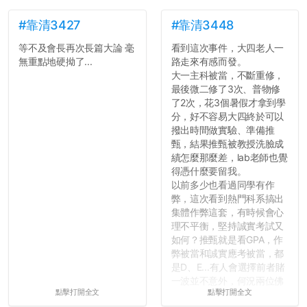
#靠清3427
#靠清3448
等不及會長再次長篇大論 毫
看到這次事件，大四老人一
無重點地硬拗了...
路走來有感而發。
大一主科被當，不斷重修，
最後微二修了3次、普物修
了2次，花3個暑假才拿到學
分，好不容易大四終於可以
撥出時間做實驗、準備推
甄，結果推甄被教授洗臉成
績怎麼那麼差，lab老師也覺
得憑什麼要留我。
以前多少也看過同學有作
弊，這次看到熱門科系搞出
集體作弊這套，有時候會心
理不平衡，堅持誠實考試又
如何？推甄就是看GPA，作
弊被當和誠實應考被當，都
是D、E...有人會選擇前者賭
一波並不意外，何況兩位佛
點擊打開全文
點擊打開全文
心教授看起來要輕輕放下