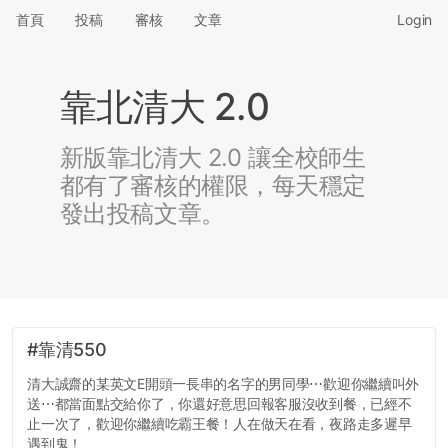
首頁
投稿
審核
文章
Login
靠北清大 2.0
新版靠北清大 2.0 讓全校師生
都有了審核的權限，每天穩定
發出投稿文章。
#靠清550
清大誠齋的某英文E開頭一長串的名字的男同學⋯歡迎你繼續叫外
送⋯都當面點交給你了，你還好意思回報客服沒收到餐，已經不
止一次了，歡迎你繼續吃霸王餐！人在做天在看，夜路走多遲早
遇到鬼！