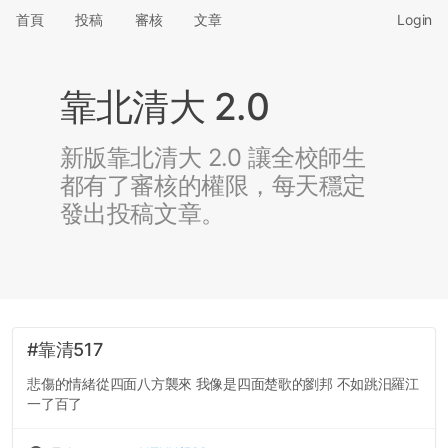
首頁
投稿
審核
文章
Login
靠北清大 2.0
新版靠北清大 2.0 讓全校師生
都有了審核的權限，每天穩定
發出投稿文章。
#靠清517
悲傷的情緒從四面八方襲來 我像是四面楚歌的劉邦 不如跳汨羅江
一了百了