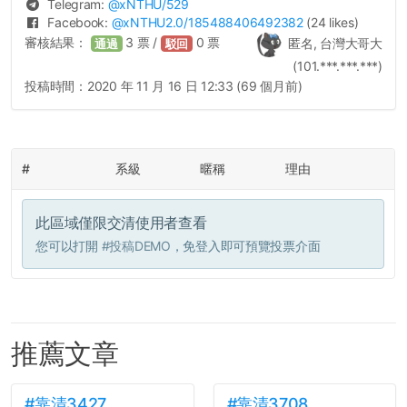
Telegram:
@
xNTHU
/529
Facebook:
@
xNTHU2.0
/185488406492382
(24 likes)
審核結果：
3
票 /
0
票
匿名, 台灣大哥大
通過
駁回
(101.***.***.***)
投稿時間：
2020 年 11 月 16 日 12:33 (69 個月前)
#
系級
暱稱
理由
此區域僅限交清使用者查看
您可以打開
#投稿DEMO
，免登入即可預覽投票介面
推薦文章
#靠清3427
#靠清3708