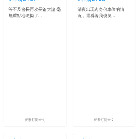
等不及會長再次長篇大論 毫
清夜出現肉身佔車位的情
無重點地硬拗了...
況，還看著我傻笑...
點擊打開全文
點擊打開全文