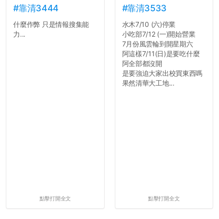
舍房間，都歡迎留言讓我知
#靠清3444
#靠清3533
道...
什麼作弊 只是情報搜集能
水木7/10 (六)停業
力...
小吃部7/12 (一)開始營業
7月份風雲輪到開星期六
阿這樣7/11(日)是要吃什麼
阿全部都沒開
是要強迫大家出校買東西嗎
果然清華大工地...
點擊打開全文
點擊打開全文