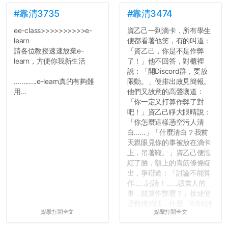
#靠清3735
#靠清3474
ee-class>>>>>>>>>>e-
資乙己一到滴卡，所有學生
learn
便都看著他笑，有的叫道：
請各位教授速速放棄e-
「資乙己，你是不是作弊
learn，方便你我新生活
了！」他不回答，對櫃裡
說：「開Discord群，要放
............e-learn真的有夠難
限動。」便排出政見簡報。
用...
他們又故意的高聲嚷道：
「你一定又打算作弊了對
吧！」資乙己睜大眼晴說：
「你怎麼這樣憑空污人清
白......」「什麼清白？我前
天親眼見你的事被放在滴卡
上，吊著鞭。」資乙己便漲
紅了臉，額上的青筋條條綻
出，爭辯道：「討論不能算
作......討論！......讀書人的
事，能算作弊麼？」接連便
是難懂的話，什麼「9:58討
點擊打開全文
點擊打開全文
論考題難度」，什麼「名譽
傷害」之類，引得眾人都哄