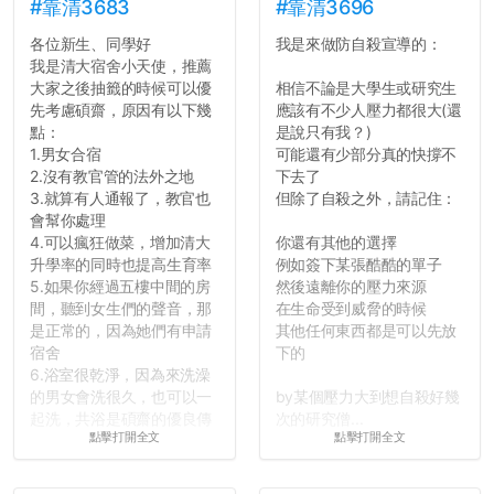
#靠清3683
#靠清3696
各位新生、同學好
我是來做防自殺宣導的：
我是清大宿舍小天使，推薦
大家之後抽籤的時候可以優
相信不論是大學生或研究生
先考慮碩齋，原因有以下幾
應該有不少人壓力都很大(還
點：
是說只有我？)
1.男女合宿
可能還有少部分真的快撐不
2.沒有教官管的法外之地
下去了
3.就算有人通報了，教官也
但除了自殺之外，請記住：
會幫你處理
4.可以瘋狂做菜，增加清大
你還有其他的選擇
升學率的同時也提高生育率
例如簽下某張酷酷的單子
5.如果你經過五樓中間的房
然後遠離你的壓力來源
間，聽到女生們的聲音，那
在生命受到威脅的時候
是正常的，因為她們有申請
其他任何東西都是可以先放
宿舍
下的
6.浴室很乾淨，因為來洗澡
的男女會洗很久，也可以一
by某個壓力大到想自殺好幾
起洗，共浴是碩齋的優良傳
次的研究僧...
點擊打開全文
點擊打開全文
統呢！
7.歡迎其他碩齋夥伴分享~
如果有任何想要我推薦的宿