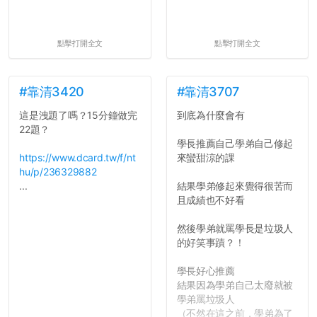
點擊打開全文
點擊打開全文
#靠清3420
#靠清3707
這是洩題了嗎？15分鐘做完
到底為什麼會有
22題？
學長推薦自己學弟自己修起
https://www.dcard.tw/f/nt
來蠻甜涼的課
hu/p/236329882
...
結果學弟修起來覺得很苦而
且成績也不好看
然後學弟就罵學長是垃圾人
的好笑事蹟？！
學長好心推薦
結果因為學弟自己太廢就被
學弟罵垃圾人
（不然在這之前，學弟為了