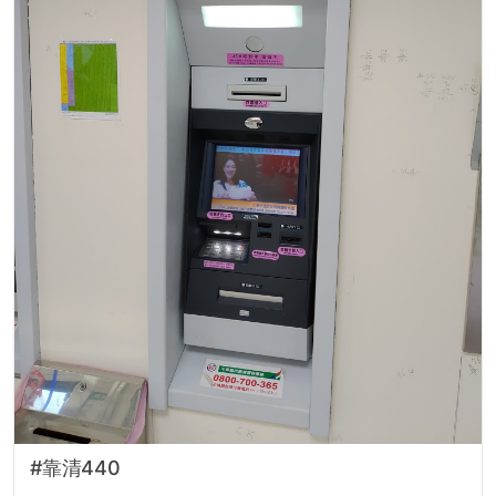
#靠清440