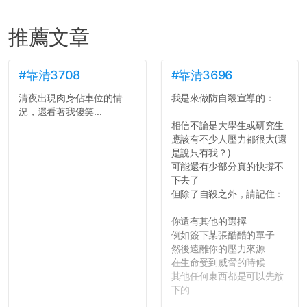
推薦文章
#靠清3708
#靠清3696
清夜出現肉身佔車位的情
我是來做防自殺宣導的：
況，還看著我傻笑...
相信不論是大學生或研究生
應該有不少人壓力都很大(還
是說只有我？)
可能還有少部分真的快撐不
下去了
但除了自殺之外，請記住：
你還有其他的選擇
例如簽下某張酷酷的單子
然後遠離你的壓力來源
在生命受到威脅的時候
其他任何東西都是可以先放
下的