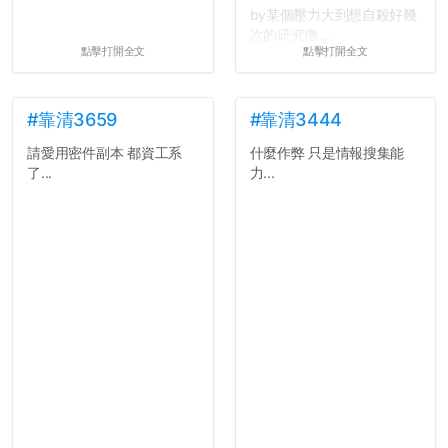
by某個壓力大到想自殺好幾
次的研究僧...
點擊打開全文
點擊打開全文
#靠清3659
#靠清3444
請愛用密件副本 都資工系
什麼作弊 只是情報搜集能
了...
力...