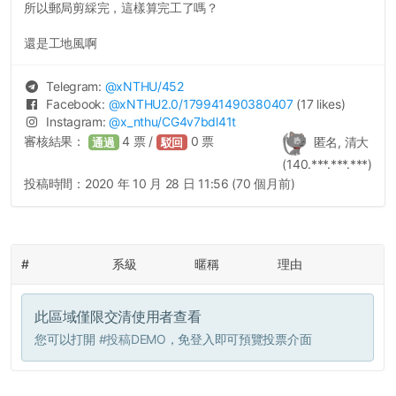
所以郵局剪綵完，這樣算完工了嗎？
還是工地風啊
Telegram:
@
xNTHU
/452
Facebook:
@
xNTHU2.0
/179941490380407
(17 likes)
Instagram:
@
x_nthu
/CG4v7bdl41t
審核結果：
4
票 /
0
票
匿名, 清大
通過
駁回
(140.***.***.***)
投稿時間：
2020 年 10 月 28 日 11:56 (70 個月前)
#
系級
暱稱
理由
此區域僅限交清使用者查看
您可以打開
#投稿DEMO
，免登入即可預覽投票介面