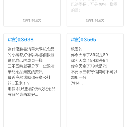
巴結學長，可是像狗一樣乖
的說）...
點擊打開全文
點擊打開全文
#靠清3638
#靠清3565
為什麼臉書清華大學紀念品
親愛的
的小編都好像以為那個帳號
你今天拿了89就是89
是他自己的專頁一樣
你今天拿了84就是84
三不五時就要分享一些跟清
你今天拿了79就是79
華紀念品無關的資訊
不要照三餐寄信問可不可以
最近竟然還轉傳報廢公社
加那一分
的...玉米！？
7414...
那個 我只想看跟學校紀念品
有關的東西就好...