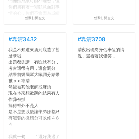
們雖然成績可能不理想，但
你們擁有著一顆願意面對事
情的心，你們不會因為成績
點擊打開全文
點擊打開全文
壓力而選擇逃避(作弊)，在
這一點上你們做的比那些作
弊的同學好太多了，雖然成
績無法體現你們的努力，但
#靠清3432
#靠清3708
往後你們正直的態度一定會
我是不知道東勇到底造了甚
清夜出現肉身佔車位的情
讓你們在社會上適應得更
麼孽啦
況，還看著我傻笑...
好。最後，那些作弊的同
出題都先講，有唸就有分，
學，你們要瞭解到作弊對你
考古還很有用，還會調分
們而言是沒有任何好處的，
結果前幾屆幫大家調分結果
大學是你們唯一可以勇敢認
被ｐｏ靠清
錯但不需要付出太大代價的
然後被其他老師找麻煩
地方，你們在這時候如果不
現在本來想歐趴的結果有人
會學會...
作弊被抓
搞得裡外不是人
是不是想以後讓學弟妹都只
有淑蓉的微積分可以修４８
４
我就一句 ＂還好我過了