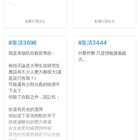
＂...
點擊打開全文
點擊打開全文
#靠清3696
#靠清3444
我是來做防自殺宣導的：
什麼作弊 只是情報搜集能
力...
相信不論是大學生或研究生
應該有不少人壓力都很大(還
是說只有我？)
可能還有少部分真的快撐不
下去了
但除了自殺之外，請記住：
你還有其他的選擇
例如簽下某張酷酷的單子
然後遠離你的壓力來源
在生命受到威脅的時候
其他任何東西都是可以先放