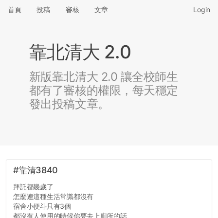
首頁
投稿
審核
文章
Login
靠北清大 2.0
新版靠北清大 2.0 讓全校師生
都有了審核的權限，每天穩定
發出投稿文章。
#靠清3840
拜託都幾歲了
怎麼連這種生活常識都沒有
宿舍小便斗只有3個
都沒有人使用的時候你要去上廁所的話