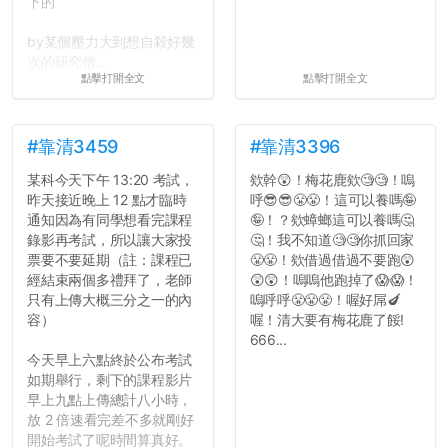
下的
by某個壓力大到想自殺好幾
次的研究僧...
點擊打開全文
點擊打開全文
#靠清3459
#靠清3396
某科今天下午 13:20 考試，
欸幹😲！梅花鹿欸🧐🧐！嗚
昨天接近晚上 12 點才臨時
呼😎😎😤😤！這可以養嗎🤪
通知因為有同學想看完課程
🤪！？欸蟑螂這可以養嗎🤔
錄影再考試，所以讓大家投
🤔！我不知道🧐🧐你抓回家
票要不要延期（註：課程已
😤😤！欸借過借過不要跑😲
經結束兩個多禮拜了，老師
😲😲！嗚嗚他跑掉了😱😱！
只有上傳大概三分之一的內
嗚呼呼😤😤😤！喔好屌🍆
容）
喔！清大要有梅花鹿了餒!
666...
今天早上六點終於公布考試
如期舉行，剩下的課程影片
早上九點上傳總計八小時，
放 2 倍速看完差不多就剛好
開始考試了呢時間算真好。