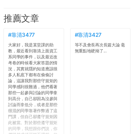
推薦文章
#靠清3477
#靠清3427
大家好，我是某堂課的助
等不及會長再次長篇大論 毫
教，最近看到靠清上面資工
無重點地硬拗了...
系同學的事件，以及最近改
考卷的時候看大家答題的情
況，其實就隱約知道應該很
多人私底下都有在偷偷討
論，這讓我對那些守規矩的
同學感到很難過，他們看著
那些一起參與討論的同學拿
到高分，自己卻因為沒參與
討論而拿低分，或者是那些
很混的同學靠著作弊過了這
門課，但自己卻遵守規矩因
此被當。對於那些遵守規矩
的同學，我想跟你們說，你