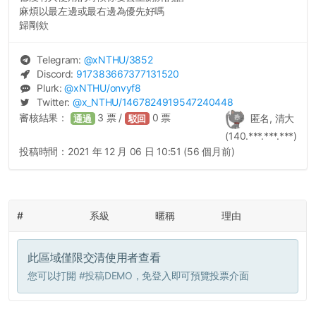
麻煩以最左邊或最右邊為優先好嗎
歸剛欸
Telegram:
@
xNTHU
/3852
Discord:
917383667377131520
Plurk:
@
xNTHU
/onvyf8
Twitter:
@
x_NTHU
/1467824919547240448
審核結果：
3
票 /
0
票
匿名, 清大
通過
駁回
(140.***.***.***)
投稿時間：
2021 年 12 月 06 日 10:51 (56 個月前)
#
系級
暱稱
理由
此區域僅限交清使用者查看
您可以打開
#投稿DEMO
，免登入即可預覽投票介面