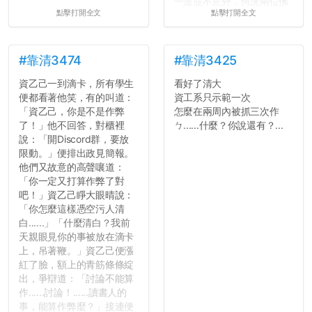
一波並不意外，何況兩位佛
點擊打開全文
點擊打開全文
心教授看起來要輕輕放下
了，之後履歷不會留下汙
點...，希望這次事件不要助
長作弊的風氣。
#靠清3474
#靠清3425
資乙己一到滴卡，所有學生
看好了清大
反正老人我明天就要搬離新
便都看著他笑，有的叫道：
資工系只示範一次
竹，之後如何發展與我無
「資乙己，你是不是作弊
怎麼在兩周內被抓三次作
關，就當最後一天發個牢騷
了！」他不回答，對櫃裡
ㄅ......什麼？你說還有？...
吧XD，祝學弟妹們修課順利
說：「開Discord群，要放
~~...
限動。」便排出政見簡報。
他們又故意的高聲嚷道：
「你一定又打算作弊了對
吧！」資乙己睜大眼晴說：
「你怎麼這樣憑空污人清
白......」「什麼清白？我前
天親眼見你的事被放在滴卡
上，吊著鞭。」資乙己便漲
紅了臉，額上的青筋條條綻
出，爭辯道：「討論不能算
作......討論！......讀書人的
事，能算作弊麼？」接連便