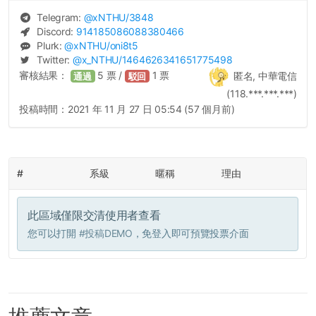
Telegram:
@
xNTHU
/3848
Discord:
914185086088380466
Plurk:
@
xNTHU
/oni8t5
Twitter:
@
x_NTHU
/1464626341651775498
審核結果：
5
票 /
1
票
匿名, 中華電信
通過
駁回
(118.***.***.***)
投稿時間：
2021 年 11 月 27 日 05:54 (57 個月前)
#
系級
暱稱
理由
此區域僅限交清使用者查看
您可以打開
#投稿DEMO
，免登入即可預覽投票介面