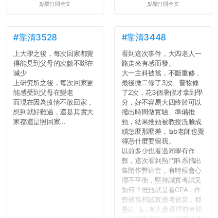
點擊打開全文
點擊打開全文
#靠清3528
#靠清3448
上大學之後，每次回家都覺
看到這次事件，大四老人一
得能見到父母的次數不斷在
路走來有感而發。
減少
大一主科被當，不斷重修，
上研究所之後，每次回家更
最後微二修了3次、普物修
能感受到父母在變老
了2次，花3個暑假才拿到學
而現在因為疫情不敢回家，
分，好不容易大四終於可以
想到就好難過，還是其實大
撥出時間做實驗、準備推
家都還是照回家...
甄，結果推甄被教授洗臉成
績怎麼那麼差，lab老師也覺
得憑什麼要留我。
以前多少也看過同學有作
弊，這次看到熱門科系搞出
集體作弊這套，有時候會心
理不平衡，堅持誠實考試又
如何？推甄就是看GPA，作
弊被當和誠實應考被當，都
是D、E...有人會選擇前者賭