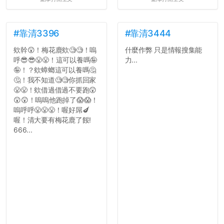
#靠清3396
#靠清3444
欸幹😲！梅花鹿欸🧐🧐！嗚
什麼作弊 只是情報搜集能
呼😎😎😤😤！這可以養嗎🤪
力...
🤪！？欸蟑螂這可以養嗎🤔
🤔！我不知道🧐🧐你抓回家
😤😤！欸借過借過不要跑😲
😲😲！嗚嗚他跑掉了😱😱！
嗚呼呼😤😤😤！喔好屌🍆
喔！清大要有梅花鹿了餒!
666...