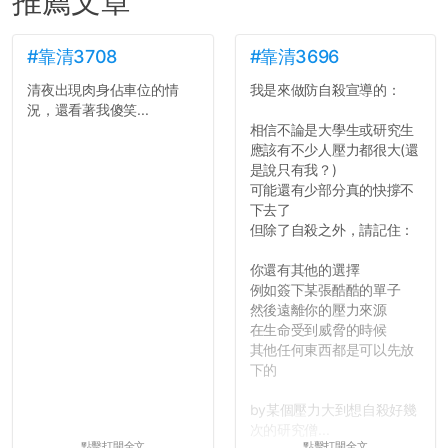
推薦文章
#靠清3708
#靠清3696
清夜出現肉身佔車位的情
我是來做防自殺宣導的：
況，還看著我傻笑...
相信不論是大學生或研究生
應該有不少人壓力都很大(還
是說只有我？)
可能還有少部分真的快撐不
下去了
但除了自殺之外，請記住：
你還有其他的選擇
例如簽下某張酷酷的單子
然後遠離你的壓力來源
在生命受到威脅的時候
其他任何東西都是可以先放
下的
by某個壓力大到想自殺好幾
次的研究僧...
點擊打開全文
點擊打開全文