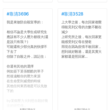
#靠清3696
#靠清3528
我是來做防自殺宣導的：
上大學之後，每次回家都覺
得能見到父母的次數不斷在
相信不論是大學生或研究生
減少
應該有不少人壓力都很大(還
上研究所之後，每次回家更
是說只有我？)
能感受到父母在變老
可能還有少部分真的快撐不
而現在因為疫情不敢回家，
下去了
想到就好難過，還是其實大
但除了自殺之外，請記住：
家都還是照回家...
你還有其他的選擇
例如簽下某張酷酷的單子
然後遠離你的壓力來源
在生命受到威脅的時候
其他任何東西都是可以先放
下的
by某個壓力大到想自殺好幾
次的研究僧...
點擊打開全文
點擊打開全文