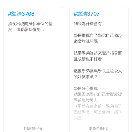
了，之後履歷不會留下汙
點...，希望這次事件不要助
長作弊的風氣。
#靠清3708
#靠清3707
清夜出現肉身佔車位的情
到底為什麼會有
反正老人我明天就要搬離新
況，還看著我傻笑...
竹，之後如何發展與我無
學長推薦自己學弟自己修起
關，就當最後一天發個牢騷
來蠻甜涼的課
吧XD，祝學弟妹們修課順利
~~...
結果學弟修起來覺得很苦而
且成績也不好看
然後學弟就罵學長是垃圾人
的好笑事蹟？！
學長好心推薦
結果因為學弟自己太廢就被
學弟罵垃圾人
（不然在這之前，學弟為了
巴結學長，可是像狗一樣乖
的說）...
點擊打開全文
點擊打開全文