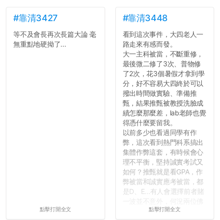
#靠清3427
#靠清3448
等不及會長再次長篇大論 毫
看到這次事件，大四老人一
無重點地硬拗了...
路走來有感而發。
大一主科被當，不斷重修，
最後微二修了3次、普物修
了2次，花3個暑假才拿到學
分，好不容易大四終於可以
撥出時間做實驗、準備推
甄，結果推甄被教授洗臉成
績怎麼那麼差，lab老師也覺
得憑什麼要留我。
以前多少也看過同學有作
弊，這次看到熱門科系搞出
集體作弊這套，有時候會心
理不平衡，堅持誠實考試又
如何？推甄就是看GPA，作
弊被當和誠實應考被當，都
是D、E...有人會選擇前者賭
一波並不意外，何況兩位佛
點擊打開全文
點擊打開全文
心教授看起來要輕輕放下