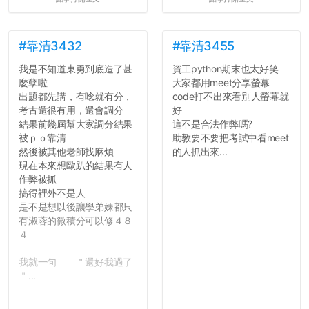
#靠清3432
#靠清3455
我是不知道東勇到底造了甚
資工python期末也太好笑
麼孽啦
大家都用meet分享螢幕
出題都先講，有唸就有分，
code打不出來看別人螢幕就
考古還很有用，還會調分
好
結果前幾屆幫大家調分結果
這不是合法作弊嗎?
被ｐｏ靠清
助教要不要把考試中看meet
然後被其他老師找麻煩
的人抓出來...
現在本來想歐趴的結果有人
作弊被抓
搞得裡外不是人
是不是想以後讓學弟妹都只
有淑蓉的微積分可以修４８
４
我就一句 ＂還好我過了
＂...