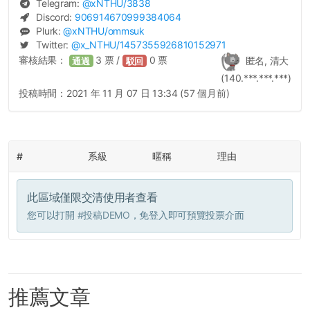
Telegram:
@
xNTHU
/3838
Discord:
906914670999384064
Plurk:
@
xNTHU
/ommsuk
Twitter:
@
x_NTHU
/1457355926810152971
審核結果：
3
票 /
0
票
匿名, 清大
通過
駁回
(140.***.***.***)
投稿時間：
2021 年 11 月 07 日 13:34 (57 個月前)
#
系級
暱稱
理由
此區域僅限交清使用者查看
您可以打開
#投稿DEMO
，免登入即可預覽投票介面
推薦文章