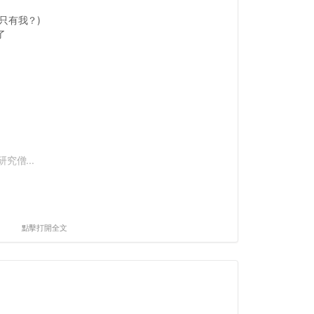
只有我？)
了
究僧...
點擊打開全文