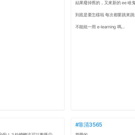
結果廢掉舊的，又來新的 ee 啥
到底是要怎樣啦 每次都要跳來
不能統一用 e-learning 嗎...
#靠清3565
🤪🤪！？欸蟑螂這可以養嗎🤔
親愛的