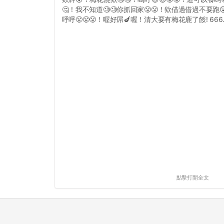
🤔！我不知道🧐🧐你抓回家😤😤！欸借過借過不要跑
呼呼😤😤😤！喔好屌🍆喔！清大要有梅花鹿了餒! 666..
點擊打開全文