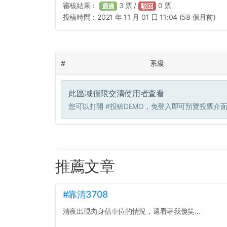
審核結果：
3
票 /
0
票
通過
駁回
投稿時間：
2021 年 11 月 01 日 11:04 (58 個月前)
#
系級
此區域僅限交清使用者查看
您可以打開
#投稿DEMO
，免登入即可預覽投票介
推薦文章
#靠清3708
清夜出現肉身佔車位的情況，還看著我傻笑...