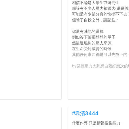
相信不論是大學生或研究生
應該有不少人壓力都很大(還是說
可能還有少部分真的快撐不下去
但除了自殺之外，請記住：
你還有其他的選擇
例如簽下某張酷酷的單子
然後遠離你的壓力來源
在生命受到威脅的時候
其他任何東西都是可以先放下的
by某個壓力大到想自殺好幾次的研
#靠清3444
什麼作弊 只是情報搜集能力...