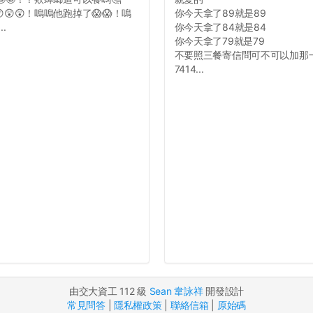
😲😲！嗚嗚他跑掉了😱😱！嗚
你今天拿了89就是89
.
你今天拿了84就是84
你今天拿了79就是79
不要照三餐寄信問可不可以加那
7414...
由交大資工 112 級
Sean 韋詠祥
開發設計
常見問答
|
隱私權政策
|
聯絡信箱
|
原始碼