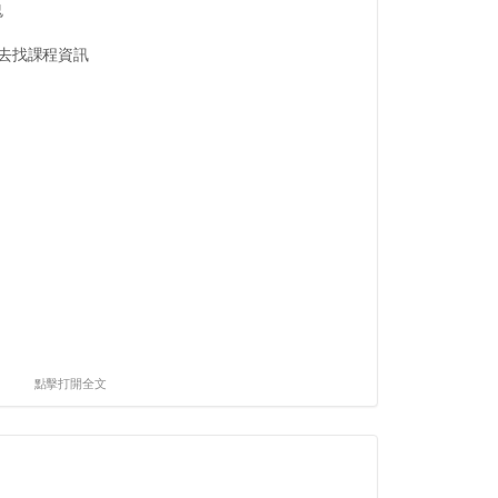
鬼
跳去找課程資訊
點擊打開全文