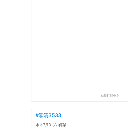
點擊打開全文
#靠清3533
水木7/10 (六)停業