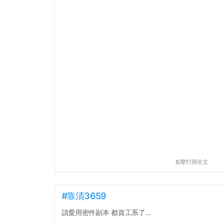
點擊打開全文
#靠清3659
請愛用密件副本 都資工系了...