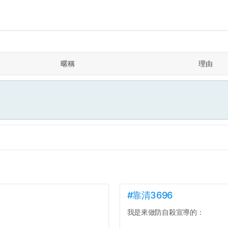
暱稱
理由
面
#靠清3696
我是來做防自殺宣導的：