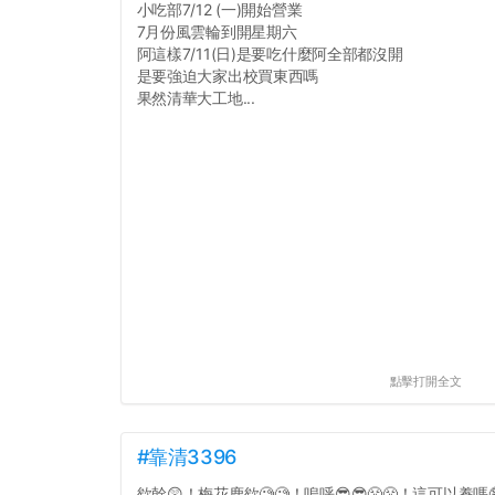
小吃部7/12 (一)開始營業
7月份風雲輪到開星期六
阿這樣7/11(日)是要吃什麼阿全部都沒開
是要強迫大家出校買東西嗎
果然清華大工地...
點擊打開全文
#靠清3396
欸幹😲！梅花鹿欸🧐🧐！嗚呼😎😎😤😤！這可以養嗎