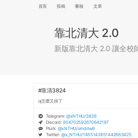
首頁
投稿
審核
文章
靠北清大 2.0
新版靠北清大 2.0 讓
#靠清3824
oj怎麼又掛了
Telegram:
@
xNTHU
/3836
Discord:
904702592670642197
Plurk:
@
xNTHU
/omddw9
Twitter:
@
x_NTHU
/1455143851442663425