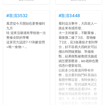
#靠清3532
#靠清3448
風雲從今天開始也要整修到
看到這次事件，大四老人一
九月
路走來有感而發。
哇 從來沒聽過有學校敢一次
大一主科被當，不斷重修，
整修全部的學餐
最後微二修了3次、普物修
這算官方認證7-11和麥當勞
了2次，花3個暑假才拿到學
=唯一食物ㄇ...
分，好不容易大四終於可以
撥出時間做實驗、準備推
甄，結果推甄被教授洗臉成
績怎麼那麼差，lab老師也覺
得憑什麼要留我。
以前多少也看過同學有作
弊，這次看到熱門科系搞出
集體作弊這套，有時候會心
理不平衡，堅持誠實考試又
如何？推甄就是看GPA，作
弊被當和誠實應考被當，都
是D、E...有人會選擇前者賭
一波並不意外，何況兩位佛