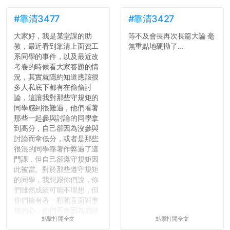
#靠清3477
#靠清3427
大家好，我是某堂課的助
等不及會長再次長篇大論 毫
教，最近看到靠清上面資工
無重點地硬拗了...
系同學的事件，以及最近改
考卷的時候看大家答題的情
況，其實就隱約知道應該很
多人私底下都有在偷偷討
論，這讓我對那些守規矩的
同學感到很難過，他們看著
那些一起參與討論的同學拿
到高分，自己卻因為沒參與
討論而拿低分，或者是那些
很混的同學靠著作弊過了這
門課，但自己卻遵守規矩因
此被當。對於那些遵守規矩
的同學，我想跟你們說，你
們雖然成績可能不理想，但
你們擁有著一顆願意面對事
情的心，你們不會因為成績
點擊打開全文
點擊打開全文
壓力而選擇逃避(作弊)，在