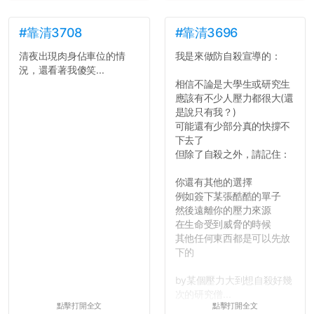
這一點上你們做的比那些作
弊的同學好太多了，雖然成
績無法體現你們的努力，但
#靠清3708
#靠清3696
往後你們正直的態度一定會
清夜出現肉身佔車位的情
我是來做防自殺宣導的：
讓你們在社會上適應得更
況，還看著我傻笑...
好。最後，那些作弊的同
相信不論是大學生或研究生
學，你們要瞭解到作弊對你
應該有不少人壓力都很大(還
們而言是沒有任何好處的，
是說只有我？)
大學是你們唯一可以勇敢認
可能還有少部分真的快撐不
錯但不需要付出太大代價的
下去了
地方，你們在這時候如果不
但除了自殺之外，請記住：
會學會...
你還有其他的選擇
例如簽下某張酷酷的單子
然後遠離你的壓力來源
在生命受到威脅的時候
其他任何東西都是可以先放
下的
by某個壓力大到想自殺好幾
次的研究僧...
點擊打開全文
點擊打開全文