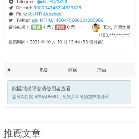
Telegram:
@
xNTHU
/3828
Discord:
900034345224523806
Plurk:
@
xNTHU
/olsbdq
Twitter:
@
x_NTHU
/1450475600301395968
審核結果：
4
票 /
0
票
匿名, 台灣之星
通過
駁回
(180.***.***.***)
投稿時間：
2021 年 10 月 19 日 13:44 (58 個月前)
#
系級
暱稱
理由
此區域僅限交清使用者查看
您可以打開
#投稿DEMO
，免登入即可預覽投票介面
推薦文章