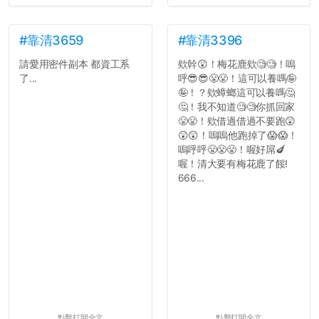
#靠清3659
#靠清3396
請愛用密件副本 都資工系
欸幹😲！梅花鹿欸🧐🧐！嗚
了...
呼😎😎😤😤！這可以養嗎🤪
🤪！？欸蟑螂這可以養嗎🤔
🤔！我不知道🧐🧐你抓回家
😤😤！欸借過借過不要跑😲
😲😲！嗚嗚他跑掉了😱😱！
嗚呼呼😤😤😤！喔好屌🍆
喔！清大要有梅花鹿了餒!
666...
點擊打開全文
點擊打開全文