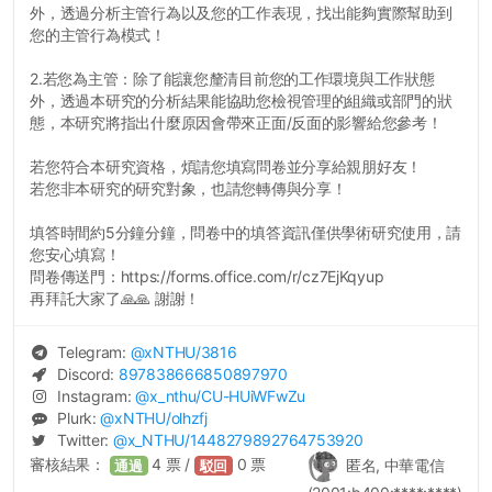
外，透過分析主管行為以及您的工作表現，找出能夠實際幫助到
您的主管行為模式！
2.若您為主管：除了能讓您釐清目前您的工作環境與工作狀態
外，透過本研究的分析結果能協助您檢視管理的組織或部門的狀
態，本研究將指出什麼原因會帶來正面/反面的影響給您參考！
若您符合本研究資格，煩請您填寫問卷並分享給親朋好友！
若您非本研究的研究對象，也請您轉傳與分享！
填答時間約5分鐘分鐘，問卷中的填答資訊僅供學術研究使用，請
您安心填寫！
問卷傳送門：https://forms.office.com/r/cz7EjKqyup
再拜託大家了🙏🙏 謝謝！
Telegram:
@
xNTHU
/3816
Discord:
897838666850897970
Instagram:
@
x_nthu
/CU-HUiWFwZu
Plurk:
@
xNTHU
/olhzfj
Twitter:
@
x_NTHU
/1448279892764753920
審核結果：
4
票 /
0
票
匿名, 中華電信
通過
駁回