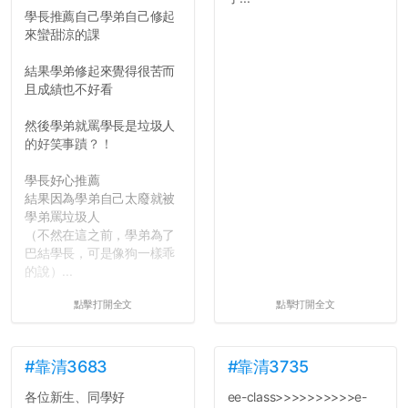
學長推薦自己學弟自己修起
來蠻甜涼的課
結果學弟修起來覺得很苦而
且成績也不好看
然後學弟就罵學長是垃圾人
的好笑事蹟？！
學長好心推薦
結果因為學弟自己太廢就被
學弟罵垃圾人
（不然在這之前，學弟為了
巴結學長，可是像狗一樣乖
的說）...
點擊打開全文
點擊打開全文
#靠清3683
#靠清3735
各位新生、同學好
ee-class>>>>>>>>>>e-