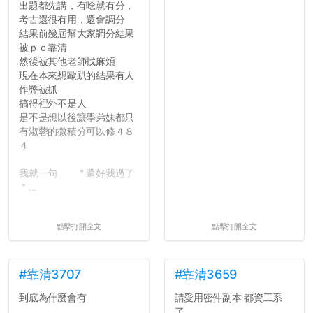
出題都先講，有唸就有分，
學，你們要瞭解到作弊對你
考古還很有用，還會調分
們而言是沒有任何好處的，
結果前幾屆幫大家調分結果
大學是你們唯一可以勇敢認
被ｐｏ靠清
錯但不需要付出太大代價的
然後被其他老師找麻煩
地方，你們在這時候如果不
現在本來想歐趴的結果有人
會學會...
作弊被抓
搞得裡外不是人
是不是想以後讓學弟妹都只
有淑蓉的微積分可以修４８
４
我就一句 ＂還好我過了
＂...
點擊打開全文
點擊打開全文
#靠清3707
#靠清3659
到底為什麼會有
請愛用密件副本 都資工系
了...