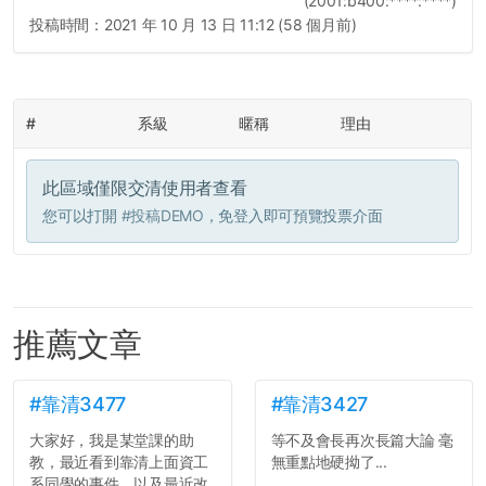
(2001:b400:****:****)
投稿時間：
2021 年 10 月 13 日 11:12 (58 個月前)
#
系級
暱稱
理由
此區域僅限交清使用者查看
您可以打開
#投稿DEMO
，免登入即可預覽投票介面
推薦文章
#靠清3477
#靠清3427
大家好，我是某堂課的助
等不及會長再次長篇大論 毫
教，最近看到靠清上面資工
無重點地硬拗了...
系同學的事件，以及最近改