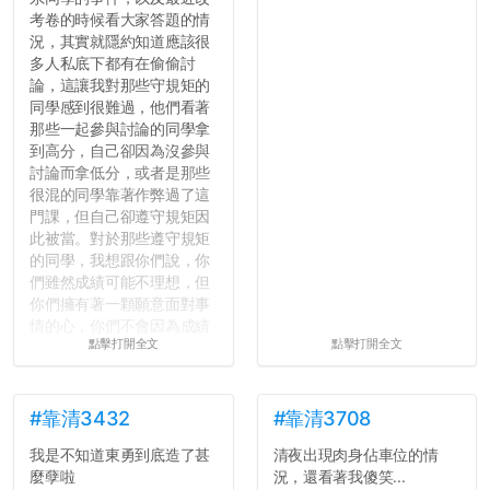
考卷的時候看大家答題的情
況，其實就隱約知道應該很
多人私底下都有在偷偷討
論，這讓我對那些守規矩的
同學感到很難過，他們看著
那些一起參與討論的同學拿
到高分，自己卻因為沒參與
討論而拿低分，或者是那些
很混的同學靠著作弊過了這
門課，但自己卻遵守規矩因
此被當。對於那些遵守規矩
的同學，我想跟你們說，你
們雖然成績可能不理想，但
你們擁有著一顆願意面對事
情的心，你們不會因為成績
點擊打開全文
點擊打開全文
壓力而選擇逃避(作弊)，在
這一點上你們做的比那些作
弊的同學好太多了，雖然成
績無法體現你們的努力，但
#靠清3432
#靠清3708
往後你們正直的態度一定會
我是不知道東勇到底造了甚
清夜出現肉身佔車位的情
讓你們在社會上適應得更
麼孽啦
況，還看著我傻笑...
好。最後，那些作弊的同