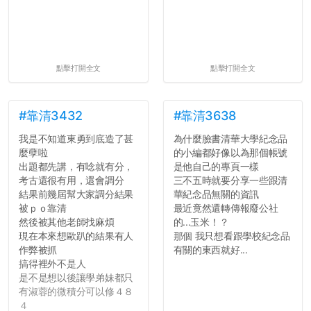
點擊打開全文
點擊打開全文
#靠清3432
#靠清3638
我是不知道東勇到底造了甚
為什麼臉書清華大學紀念品
麼孽啦
的小編都好像以為那個帳號
出題都先講，有唸就有分，
是他自己的專頁一樣
考古還很有用，還會調分
三不五時就要分享一些跟清
結果前幾屆幫大家調分結果
華紀念品無關的資訊
被ｐｏ靠清
最近竟然還轉傳報廢公社
然後被其他老師找麻煩
的...玉米！？
現在本來想歐趴的結果有人
那個 我只想看跟學校紀念品
作弊被抓
有關的東西就好...
搞得裡外不是人
是不是想以後讓學弟妹都只
有淑蓉的微積分可以修４８
４