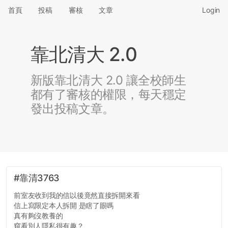
首頁
投稿
審核
文章
Login
靠北清大 2.0
新版靠北清大 2.0 讓全校師生
都有了審核的權限，每天穩定
發出投稿文章。
#靠清3763
前室友收到我的信以後竟然直接拆開來看
信上寫限定本人拆開 是瞎了眼嗎
真有夠沒教養的
窺看別人隱私很有趣？