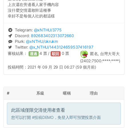
上次還在旁邊看人家手機內容
沒什麼交情還敢幹這種事
幸好不是每個人社的都這樣
Telegram:
@
xNTHU
/3775
Discord:
892683402313072660
Plurk:
@
xNTHU
/okrukm
Twitter:
@
x_NTHU
/1443124659537416197
審核結果：
4
票 /
0
票
匿名, 台灣大哥大
通過
駁回
(2402:7500:****:****)
投稿時間：
2021 年 09 月 29 日 06:27 (59 個月前)
#
系級
暱稱
理由
此區域僅限交清使用者查看
您可以打開
#投稿DEMO
，免登入即可預覽投票介面