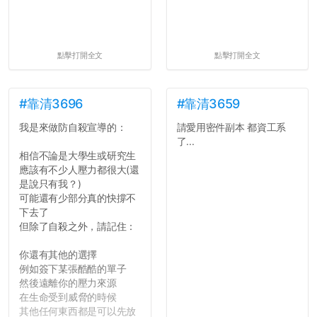
點擊打開全文
點擊打開全文
#靠清3696
#靠清3659
我是來做防自殺宣導的：
請愛用密件副本 都資工系
了...
相信不論是大學生或研究生
應該有不少人壓力都很大(還
是說只有我？)
可能還有少部分真的快撐不
下去了
但除了自殺之外，請記住：
你還有其他的選擇
例如簽下某張酷酷的單子
然後遠離你的壓力來源
在生命受到威脅的時候
其他任何東西都是可以先放