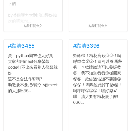
下的
by某個壓力大到想自殺好幾
次的研究僧...
點擊打開全文
點擊打開全文
#靠清3455
#靠清3396
資工python期末也太好笑
欸幹😲！梅花鹿欸🧐🧐！嗚
大家都用meet分享螢幕
呼😎😎😤😤！這可以養嗎🤪
code打不出來看別人螢幕就
🤪！？欸蟑螂這可以養嗎🤔
好
🤔！我不知道🧐🧐你抓回家
這不是合法作弊嗎?
😤😤！欸借過借過不要跑😲
助教要不要把考試中看meet
😲😲！嗚嗚他跑掉了😱😱！
的人抓出來...
嗚呼呼😤😤😤！喔好屌🍆
喔！清大要有梅花鹿了餒!
666...