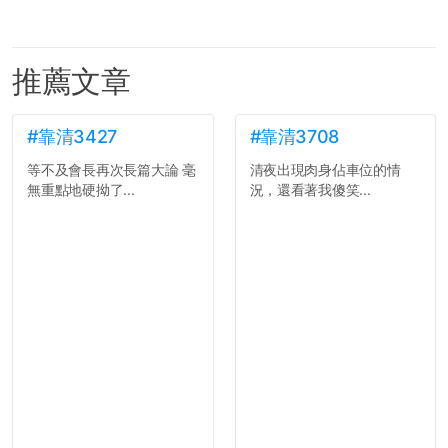
推薦文章
#靠清3427
#靠清3708
等不及會長再次長篇大論 毫
清夜出現肉身佔車位的情
無重點地硬拗了...
況，還看著我傻笑...