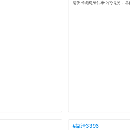
清夜出現肉身佔車位的情況，還看著
#靠清3396