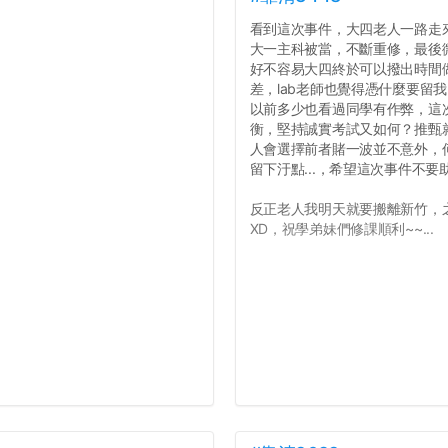
看到這次事件，大四老人一路走
大一主科被當，不斷重修，最後
好不容易大四終於可以撥出時間
差，lab老師也覺得憑什麼要留
以前多少也看過同學有作弊，這
衡，堅持誠實考試又如何？推甄就
人會選擇前者賭一波並不意外，
留下汙點...，希望這次事件不
反正老人我明天就要搬離新竹，
XD，祝學弟妹們修課順利~~...