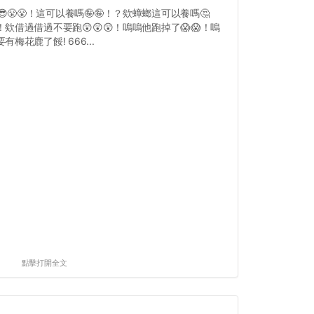
😎😤😤！這可以養嗎🤪🤪！？欸蟑螂這可以養嗎🤔
！欸借過借過不要跑😲😲😲！嗚嗚他跑掉了😱😱！嗚
有梅花鹿了餒! 666...
點擊打開全文