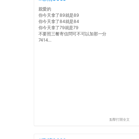
親愛的
你今天拿了89就是89
你今天拿了84就是84
你今天拿了79就是79
不要照三餐寄信問可不可以加那一分
7414...
點擊打開全文