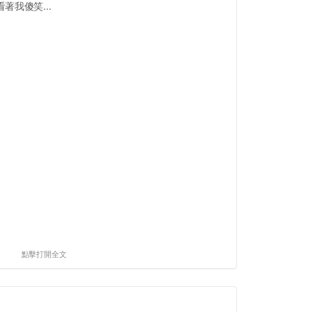
我傻笑...
點擊打開全文