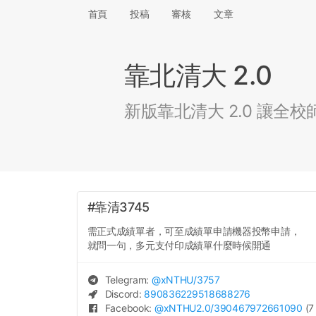
首頁
投稿
審核
文章
靠北清大 2.0
新版靠北清大 2.0 讓
#靠清3745
需正式成績單者，可至成績單申請機器投幣申請，
就問一句，多元支付印成績單什麼時候開通
Telegram:
@
xNTHU
/3757
Discord:
890836229518688276
Facebook:
@
xNTHU2.0
/390467972661090
(7