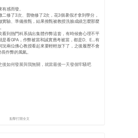
來有感而發。
微二修了3次、普物修了2次，花3個暑假才拿到學分，
做實驗、準備推甄，結果推甄被教授洗臉成績怎麼那麼
我。
次看到熱門科系搞出集體作弊這套，有時候會心理不平
是看GPA，作弊被當和誠實應考被當，都是D、E...有
何況兩位佛心教授看起來要輕輕放下了，之後履歷不會
要助長作弊的風氣。
之後如何發展與我無關，就當最後一天發個牢騷吧
點擊打開全文