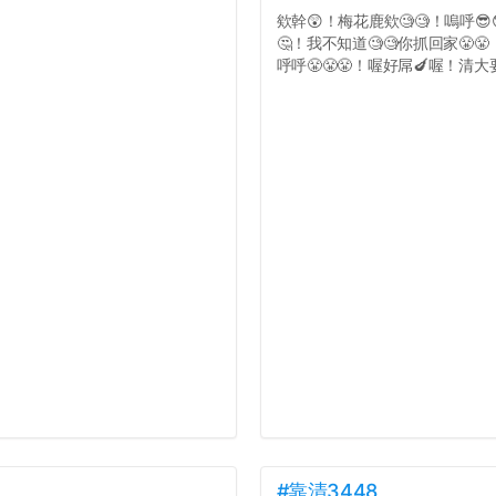
欸幹😲！梅花鹿欸🧐🧐！嗚呼😎
🤔！我不知道🧐🧐你抓回家😤
呼呼😤😤😤！喔好屌🍆喔！清大要
#靠清3448