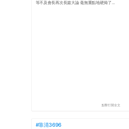
等不及會長再次長篇大論 毫無重點地硬拗了...
點擊打開全文
#靠清3696