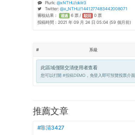
Plurk:
@
xNTHU
/okiir3
Twitter:
@
x_NTHU
/1441277483442008071
審核結果：
6
票 /
0
票
通過
駁回
投稿時間：
2021 年 09 月 24 日 05:04 (59 個月前)
#
系級
此區域僅限交清使用者查看
您可以打開
#投稿DEMO
，免登入即可預覽投票介
推薦文章
#靠清3427