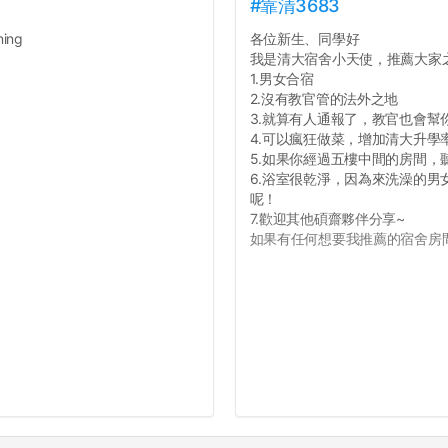
#靠清3683
ing
各位新生、同學好
我是清大宿舍小天使，推薦大家
1.男女合宿
2.沒有教官管的法外之地
3.就算有人通報了，教官也會幫
4.可以瘋狂做菜，增加清大升學
5.如果你經過五樓中間的房間
6.浴室很乾淨，因為來洗澡的
呢！
7.歡迎其他碩齋夥伴分享~
如果有任何想要我推薦的宿舍房間