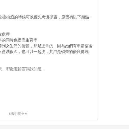
之後抽籤的時候可以優先考慮碩齋，原因有以下幾點：
你處理
率的同時也提高生育率
，聽到女生們的聲音，那是正常的，因為她們有申請宿舍
男女會洗很久，也可以一起洗，共浴是碩齋的優良傳統
，都歡迎留言讓我知道...
點擊打開全文