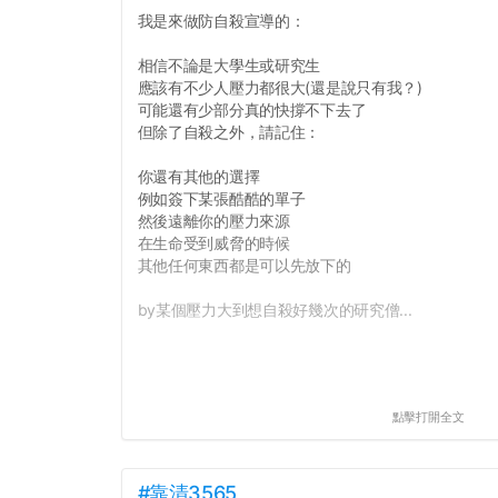
我是來做防自殺宣導的：
相信不論是大學生或研究生
應該有不少人壓力都很大(還是說只有我？)
可能還有少部分真的快撐不下去了
但除了自殺之外，請記住：
你還有其他的選擇
例如簽下某張酷酷的單子
然後遠離你的壓力來源
在生命受到威脅的時候
其他任何東西都是可以先放下的
by某個壓力大到想自殺好幾次的研究僧...
點擊打開全文
#靠清3565