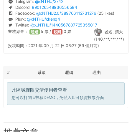
Telegram:
@
xNTHU
/3742
Discord:
890126548936556584
Facebook:
@
xNTHU2.0
/389766112731276
(25 likes)
Plurk:
@
xNTHU
/okenq4
Twitter:
@
x_NTHU
/1440567807725355017
審核結果：
5
票 /
0
票
匿名, 清大
通過
駁回
(140.***.***.***)
投稿時間：
2021 年 09 月 22 日 06:27 (59 個月前)
#
系級
暱稱
理由
此區域僅限交清使用者查看
您可以打開
#投稿DEMO
，免登入即可預覽投票介面