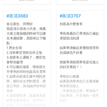
心教授看起來要輕輕放下
了，之後履歷不會留下汙
點...，希望這次事件不要助
長作弊的風氣。
#靠清3683
#靠清3707
各位新生、同學好
到底為什麼會有
反正老人我明天就要搬離新
我是清大宿舍小天使，推薦
竹，之後如何發展與我無
大家之後抽籤的時候可以優
學長推薦自己學弟自己修起
關，就當最後一天發個牢騷
先考慮碩齋，原因有以下幾
來蠻甜涼的課
吧XD，祝學弟妹們修課順利
點：
~~...
1.男女合宿
結果學弟修起來覺得很苦而
2.沒有教官管的法外之地
且成績也不好看
3.就算有人通報了，教官也
會幫你處理
然後學弟就罵學長是垃圾人
4.可以瘋狂做菜，增加清大
的好笑事蹟？！
升學率的同時也提高生育率
5.如果你經過五樓中間的房
學長好心推薦
間，聽到女生們的聲音，那
結果因為學弟自己太廢就被
是正常的，因為她們有申請
學弟罵垃圾人
宿舍
（不然在這之前，學弟為了
6.浴室很乾淨，因為來洗澡
巴結學長，可是像狗一樣乖
的男女會洗很久，也可以一
的說）...
起洗，共浴是碩齋的優良傳