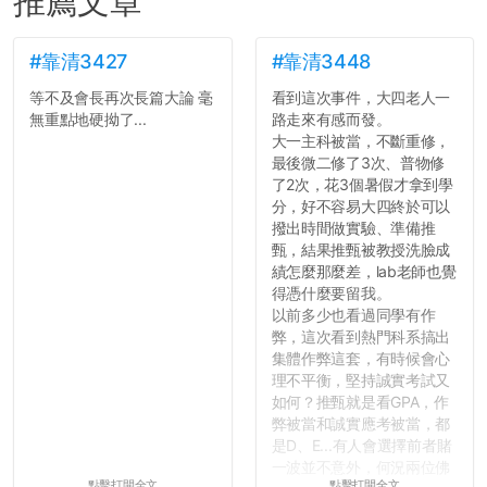
推薦文章
#靠清3427
#靠清3448
等不及會長再次長篇大論 毫
看到這次事件，大四老人一
無重點地硬拗了...
路走來有感而發。
大一主科被當，不斷重修，
最後微二修了3次、普物修
了2次，花3個暑假才拿到學
分，好不容易大四終於可以
撥出時間做實驗、準備推
甄，結果推甄被教授洗臉成
績怎麼那麼差，lab老師也覺
得憑什麼要留我。
以前多少也看過同學有作
弊，這次看到熱門科系搞出
集體作弊這套，有時候會心
理不平衡，堅持誠實考試又
如何？推甄就是看GPA，作
弊被當和誠實應考被當，都
是D、E...有人會選擇前者賭
一波並不意外，何況兩位佛
點擊打開全文
點擊打開全文