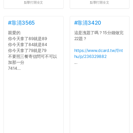
點擊打開全文
點擊打開全文
統呢！
7.歡迎其他碩齋夥伴分享~
如果有任何想要我推薦的宿
舍房間，都歡迎留言讓我知
#靠清3565
#靠清3420
道...
親愛的
這是洩題了嗎？15分鐘做完
你今天拿了89就是89
22題？
你今天拿了84就是84
你今天拿了79就是79
https://www.dcard.tw/f/nt
不要照三餐寄信問可不可以
hu/p/236329882
加那一分
...
7414...