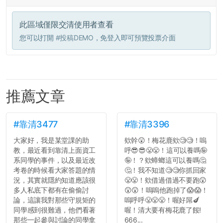
此區域僅限交清使用者查看
您可以打開
#投稿DEMO
，免登入即可預覽投票介面
推薦文章
#靠清3477
#靠清3396
大家好，我是某堂課的助
欸幹😲！梅花鹿欸🧐🧐！嗚
教，最近看到靠清上面資工
呼😎😎😤😤！這可以養嗎🤪
系同學的事件，以及最近改
🤪！？欸蟑螂這可以養嗎🤔
考卷的時候看大家答題的情
🤔！我不知道🧐🧐你抓回家
況，其實就隱約知道應該很
😤😤！欸借過借過不要跑😲
多人私底下都有在偷偷討
😲😲！嗚嗚他跑掉了😱😱！
論，這讓我對那些守規矩的
嗚呼呼😤😤😤！喔好屌🍆
同學感到很難過，他們看著
喔！清大要有梅花鹿了餒!
那些一起參與討論的同學拿
666...