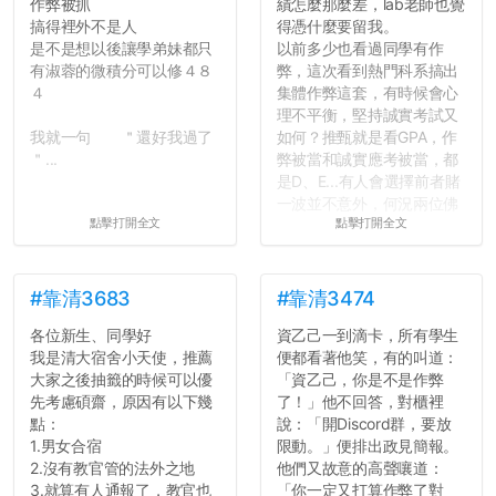
作弊被抓
績怎麼那麼差，lab老師也覺
搞得裡外不是人
得憑什麼要留我。
是不是想以後讓學弟妹都只
以前多少也看過同學有作
有淑蓉的微積分可以修４８
弊，這次看到熱門科系搞出
４
集體作弊這套，有時候會心
理不平衡，堅持誠實考試又
我就一句 ＂還好我過了
如何？推甄就是看GPA，作
＂...
弊被當和誠實應考被當，都
是D、E...有人會選擇前者賭
一波並不意外，何況兩位佛
點擊打開全文
點擊打開全文
心教授看起來要輕輕放下
了，之後履歷不會留下汙
點...，希望這次事件不要助
長作弊的風氣。
#靠清3683
#靠清3474
各位新生、同學好
資乙己一到滴卡，所有學生
反正老人我明天就要搬離新
我是清大宿舍小天使，推薦
便都看著他笑，有的叫道：
竹，之後如何發展與我無
大家之後抽籤的時候可以優
「資乙己，你是不是作弊
關，就當最後一天發個牢騷
先考慮碩齋，原因有以下幾
了！」他不回答，對櫃裡
吧XD，祝學弟妹們修課順利
點：
說：「開Discord群，要放
~~...
1.男女合宿
限動。」便排出政見簡報。
2.沒有教官管的法外之地
他們又故意的高聲嚷道：
3.就算有人通報了，教官也
「你一定又打算作弊了對