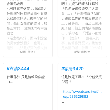
會幫你處理
吧！」資乙己睜大眼晴說：
4.可以瘋狂做菜，增加清大
「你怎麼這樣憑空污人清
升學率的同時也提高生育率
白......」「什麼清白？我前
5.如果你經過五樓中間的房
天親眼見你的事被放在滴卡
間，聽到女生們的聲音，那
上，吊著鞭。」資乙己便漲
是正常的，因為她們有申請
紅了臉，額上的青筋條條綻
宿舍
出，爭辯道：「討論不能算
6.浴室很乾淨，因為來洗澡
作......討論！......讀書人的
的男女會洗很久，也可以一
事，能算作弊麼？」接連便
起洗，共浴是碩齋的優良傳
是難懂的話，什麼「9:58討
點擊打開全文
點擊打開全文
統呢！
論考題難度」，什麼「名譽
7.歡迎其他碩齋夥伴分享~
傷害」之類，引得眾人都哄
如果有任何想要我推薦的宿
笑起來：校內外充滿了快活
舍房間，都歡迎留言讓我知
的空氣。...
#靠清3444
#靠清3420
道...
什麼作弊 只是情報搜集能
這是洩題了嗎？15分鐘做完
力...
22題？
https://www.dcard.tw/f/nt
hu/p/236329882
...