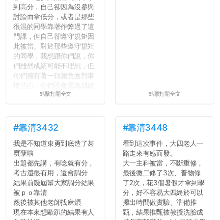
到高分，自己卻因為沒參與
討論而拿低分，或者是那些
很混的同學靠著作弊過了這
門課，但自己卻遵守規矩因
此被當。對於那些遵守規矩
的同學，我想跟你們說，你
們雖然成績可能不理想，但
你們擁有著一顆願意面對事
情的心，你們不會因為成績
點擊打開全文
點擊打開全文
壓力而選擇逃避(作弊)，在
這一點上你們做的比那些作
弊的同學好太多了，雖然成
績無法體現你們的努力，但
#靠清3432
#靠清3448
往後你們正直的態度一定會
我是不知道東勇到底造了甚
看到這次事件，大四老人一
讓你們在社會上適應得更
麼孽啦
路走來有感而發。
好。最後，那些作弊的同
出題都先講，有唸就有分，
大一主科被當，不斷重修，
學，你們要瞭解到作弊對你
考古還很有用，還會調分
最後微二修了3次、普物修
們而言是沒有任何好處的，
結果前幾屆幫大家調分結果
了2次，花3個暑假才拿到學
大學是你們唯一可以勇敢認
被ｐｏ靠清
分，好不容易大四終於可以
錯但不需要付出太大代價的
然後被其他老師找麻煩
撥出時間做實驗、準備推
地方，你們在這時候如果不
現在本來想歐趴的結果有人
甄，結果推甄被教授洗臉成
會學會...