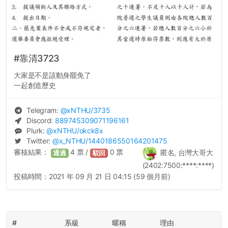
#靠清3723
大家是不是該動身罷免了
一起創造歷史
Telegram:
@
xNTHU
/3735
Discord:
889745309071196161
Plurk:
@
xNTHU
/okck8x
Twitter:
@
x_NTHU
/1440186550164201475
審核結果：
4
票 /
0
票
匿名, 台灣大哥大
通過
駁回
(2402:7500:****:****)
投稿時間：
2021 年 09 月 21 日 04:15 (59 個月前)
#
系級
暱稱
理由