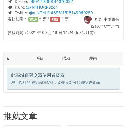
Discord:
889170266184376332
Plurk:
@
xNTHU
/ok9zcn
Twitter:
@
x_NTHU
/1439611518148960260
審核結果：
5
票 /
0
票
匿名, 中華電信
通過
駁回
(210.***.***.***)
投稿時間：
2021 年 09 月 19 日 14:24 (59 個月前)
#
系級
暱稱
理由
此區域僅限交清使用者查看
您可以打開
#投稿DEMO
，免登入即可預覽投票介面
推薦文章