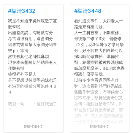
#靠清3432
#靠清3448
我是不知道東勇到底造了甚
看到這次事件，大四老人一
麼孽啦
路走來有感而發。
出題都先講，有唸就有分，
大一主科被當，不斷重修，
考古還很有用，還會調分
最後微二修了3次、普物修
結果前幾屆幫大家調分結果
了2次，花3個暑假才拿到學
被ｐｏ靠清
分，好不容易大四終於可以
然後被其他老師找麻煩
撥出時間做實驗、準備推
現在本來想歐趴的結果有人
甄，結果推甄被教授洗臉成
作弊被抓
績怎麼那麼差，lab老師也覺
搞得裡外不是人
得憑什麼要留我。
是不是想以後讓學弟妹都只
以前多少也看過同學有作
有淑蓉的微積分可以修４８
弊，這次看到熱門科系搞出
４
集體作弊這套，有時候會心
理不平衡，堅持誠實考試又
我就一句 ＂還好我過了
如何？推甄就是看GPA，作
＂...
弊被當和誠實應考被當，都
是D、E...有人會選擇前者賭
一波並不意外，何況兩位佛
點擊打開全文
點擊打開全文
心教授看起來要輕輕放下