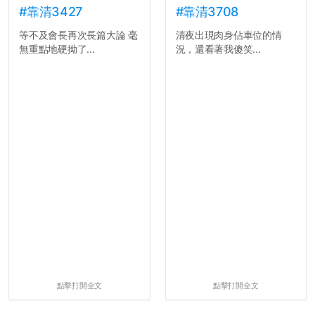
#靠清3427
#靠清3708
等不及會長再次長篇大論 毫
清夜出現肉身佔車位的情
無重點地硬拗了...
況，還看著我傻笑...
點擊打開全文
點擊打開全文