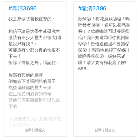
#靠清3696
#靠清3396
我是來做防自殺宣導的：
欸幹😲！梅花鹿欸🧐🧐！嗚
呼😎😎😤😤！這可以養嗎🤪
相信不論是大學生或研究生
🤪！？欸蟑螂這可以養嗎🤔
應該有不少人壓力都很大(還
🤔！我不知道🧐🧐你抓回家
是說只有我？)
😤😤！欸借過借過不要跑😲
可能還有少部分真的快撐不
😲😲！嗚嗚他跑掉了😱😱！
下去了
嗚呼呼😤😤😤！喔好屌🍆
但除了自殺之外，請記住：
喔！清大要有梅花鹿了餒!
666...
你還有其他的選擇
例如簽下某張酷酷的單子
然後遠離你的壓力來源
在生命受到威脅的時候
其他任何東西都是可以先放
下的
by某個壓力大到想自殺好幾
次的研究僧...
點擊打開全文
點擊打開全文