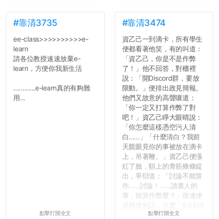
了，之後履歷不會留下汙
點...，希望這次事件不要助
長作弊的風氣。
#靠清3735
#靠清3474
ee-class>>>>>>>>>>e-
資乙己一到滴卡，所有學生
反正老人我明天就要搬離新
learn
便都看著他笑，有的叫道：
竹，之後如何發展與我無
請各位教授速速放棄e-
「資乙己，你是不是作弊
關，就當最後一天發個牢騷
learn，方便你我新生活
了！」他不回答，對櫃裡
吧XD，祝學弟妹們修課順利
說：「開Discord群，要放
~~...
............e-learn真的有夠難
限動。」便排出政見簡報。
用...
他們又故意的高聲嚷道：
「你一定又打算作弊了對
吧！」資乙己睜大眼晴說：
「你怎麼這樣憑空污人清
白......」「什麼清白？我前
天親眼見你的事被放在滴卡
上，吊著鞭。」資乙己便漲
紅了臉，額上的青筋條條綻
出，爭辯道：「討論不能算
作......討論！......讀書人的
事，能算作弊麼？」接連便
是難懂的話，什麼「9:58討
點擊打開全文
點擊打開全文
論考題難度」，什麼「名譽