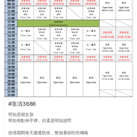
#靠清3686
明知是個女孩
明知有點伸手牌，但還是明知故問
疫情期間每天嚴遵防疫，整個暑假吃吃喝喝