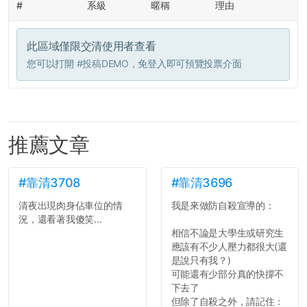
#
系級
暱稱
理由
此區域僅限交清使用者查看
您可以打開
#投稿DEMO
，免登入即可預覽投票介面
推薦文章
#靠清3708
#靠清3696
清夜出現肉身佔車位的情
我是來做防自殺宣導的：
況，還看著我傻笑...
相信不論是大學生或研究生
應該有不少人壓力都很大(還
是說只有我？)
可能還有少部分真的快撐不
下去了
但除了自殺之外，請記住：