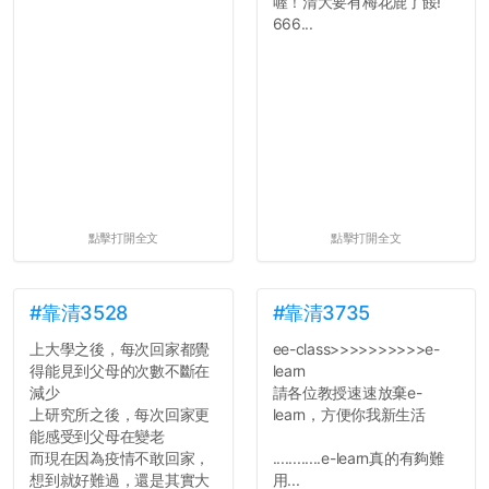
喔！清大要有梅花鹿了餒!
666...
點擊打開全文
點擊打開全文
#靠清3528
#靠清3735
上大學之後，每次回家都覺
ee-class>>>>>>>>>>e-
得能見到父母的次數不斷在
learn
減少
請各位教授速速放棄e-
上研究所之後，每次回家更
learn，方便你我新生活
能感受到父母在變老
而現在因為疫情不敢回家，
............e-learn真的有夠難
想到就好難過，還是其實大
用...