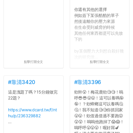
你還有其他的選擇
例如簽下某張酷酷的單子
然後遠離你的壓力來源
在生命受到威脅的時候
其他任何東西都是可以先放
下的
by某個壓力大到想自殺好幾
次的研究僧...
點擊打開全文
點擊打開全文
#靠清3420
#靠清3396
這是洩題了嗎？15分鐘做完
欸幹😲！梅花鹿欸🧐🧐！嗚
22題？
呼😎😎😤😤！這可以養嗎🤪
🤪！？欸蟑螂這可以養嗎🤔
https://www.dcard.tw/f/nt
🤔！我不知道🧐🧐你抓回家
hu/p/236329882
😤😤！欸借過借過不要跑😲
...
😲😲！嗚嗚他跑掉了😱😱！
嗚呼呼😤😤😤！喔好屌🍆