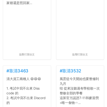
家都還是照回家...
點擊打開全文
點擊打開全文
#靠清3463
#靠清3532
清大資工兩種人 😆😆😆
風雲從今天開始也要整修到
九月
1. 考試中寫不出來 Diss
哇 從來沒聽過有學校敢一次
code 的
整修全部的學餐
2. 考試中寫不出來 Discord
這算官方認證7-11和麥當勞
的
=唯一食物ㄇ...