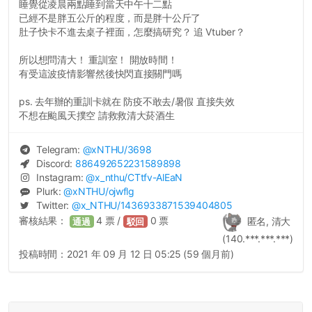
睡覺從凌晨兩點睡到當天中午十二點
已經不是胖五公斤的程度，而是胖十公斤了
肚子快卡不進去桌子裡面，怎麼搞研究？ 追 Vtuber？
所以想問清大！ 重訓室！ 開放時間！
有受這波疫情影響然後快閃直接關門嗎
ps. 去年辦的重訓卡就在 防疫不敢去/暑假 直接失效
不想在颱風天撲空 請救救清大菸酒生
Telegram:
@
xNTHU
/3698
Discord:
886492652231589898
Instagram:
@
x_nthu
/CTtfv-AlEaN
Plurk:
@
xNTHU
/ojwflg
Twitter:
@
x_NTHU
/1436933871539404805
審核結果：
4
票 /
0
票
匿名, 清大
通過
駁回
(140.***.***.***)
投稿時間：
2021 年 09 月 12 日 05:25 (59 個月前)