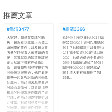
推薦文章
#靠清3477
#靠清3396
大家好，我是某堂課的助
欸幹😲！梅花鹿欸🧐🧐！嗚
教，最近看到靠清上面資工
呼😎😎😤😤！這可以養嗎🤪
系同學的事件，以及最近改
🤪！？欸蟑螂這可以養嗎🤔
考卷的時候看大家答題的情
🤔！我不知道🧐🧐你抓回家
況，其實就隱約知道應該很
😤😤！欸借過借過不要跑😲
多人私底下都有在偷偷討
😲😲！嗚嗚他跑掉了😱😱！
論，這讓我對那些守規矩的
嗚呼呼😤😤😤！喔好屌🍆
同學感到很難過，他們看著
喔！清大要有梅花鹿了餒!
那些一起參與討論的同學拿
666...
到高分，自己卻因為沒參與
討論而拿低分，或者是那些
很混的同學靠著作弊過了這
門課，但自己卻遵守規矩因
此被當。對於那些遵守規矩
的同學，我想跟你們說，你