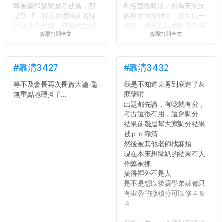
弊被當和誠實應考被當，都
6.浴室很乾淨，因為來洗澡
是D、E...有人會選擇前者賭
的男女會洗很久，也可以一
一波並不意外，何況兩位佛
起洗，共浴是碩齋的優良傳
點擊打開全文
點擊打開全文
心教授看起來要輕輕放下
統呢！
了，之後履歷不會留下汙
7.歡迎其他碩齋夥伴分享~
點...，希望這次事件不要助
如果有任何想要我推薦的宿
長作弊的風氣。
舍房間，都歡迎留言讓我知
#靠清3427
#靠清3432
道...
等不及會長再次長篇大論 毫
我是不知道東勇到底造了甚
反正老人我明天就要搬離新
無重點地硬拗了...
麼孽啦
竹，之後如何發展與我無
出題都先講，有唸就有分，
關，就當最後一天發個牢騷
考古還很有用，還會調分
吧XD，祝學弟妹們修課順利
結果前幾屆幫大家調分結果
~~...
被ｐｏ靠清
然後被其他老師找麻煩
現在本來想歐趴的結果有人
作弊被抓
搞得裡外不是人
是不是想以後讓學弟妹都只
有淑蓉的微積分可以修４８
４