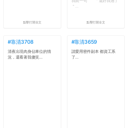
我就一句 ＂還好我過了
＂...
點擊打開全文
點擊打開全文
#靠清3708
#靠清3659
清夜出現肉身佔車位的情
請愛用密件副本 都資工系
況，還看著我傻笑...
了...