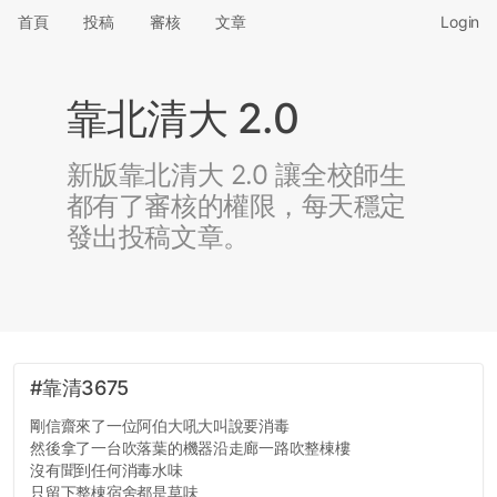
首頁
投稿
審核
文章
Login
靠北清大 2.0
新版靠北清大 2.0 讓全校師生
都有了審核的權限，每天穩定
發出投稿文章。
#靠清3675
剛信齋來了一位阿伯大吼大叫說要消毒
然後拿了一台吹落葉的機器沿走廊一路吹整棟樓
沒有聞到任何消毒水味
只留下整棟宿舍都是草味