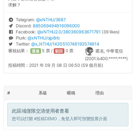
求解？
Telegram:
@
xNTHU
/3687
Discord:
885069494916096000
Facebook:
@
xNTHU2.0
/380360963671791
(39 likes)
Plurk:
@
xNTHU
/ojp8rb
Twitter:
@
x_NTHU
/1435510748193574914
審核結果：
5
票 /
0
票
匿名, 中華電信
通過
駁回
(2001:b400:****:****)
投稿時間：
2021 年 09 月 08 日 06:50 (59 個月前)
#
系級
暱稱
理由
此區域僅限交清使用者查看
您可以打開
#投稿DEMO
，免登入即可預覽投票介面