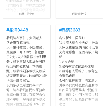
們雖然成績可能不理想，但
你們擁有著一顆願意面對事
情的心，你們不會因為成績
點擊打開全文
點擊打開全文
壓力而選擇逃避(作弊)，在
這一點上你們做的比那些作
弊的同學好太多了，雖然成
績無法體現你們的努力，但
#靠清3448
#靠清3683
往後你們正直的態度一定會
看到這次事件，大四老人一
各位新生、同學好
讓你們在社會上適應得更
路走來有感而發。
我是清大宿舍小天使，推薦
好。最後，那些作弊的同
大一主科被當，不斷重修，
大家之後抽籤的時候可以優
學，你們要瞭解到作弊對你
最後微二修了3次、普物修
先考慮碩齋，原因有以下幾
們而言是沒有任何好處的，
了2次，花3個暑假才拿到學
點：
大學是你們唯一可以勇敢認
分，好不容易大四終於可以
1.男女合宿
錯但不需要付出太大代價的
撥出時間做實驗、準備推
2.沒有教官管的法外之地
地方，你們在這時候如果不
甄，結果推甄被教授洗臉成
3.就算有人通報了，教官也
會學會...
績怎麼那麼差，lab老師也覺
會幫你處理
得憑什麼要留我。
4.可以瘋狂做菜，增加清大
以前多少也看過同學有作
升學率的同時也提高生育率
弊，這次看到熱門科系搞出
5.如果你經過五樓中間的房
集體作弊這套，有時候會心
間，聽到女生們的聲音，那
理不平衡，堅持誠實考試又
是正常的，因為她們有申請
如何？推甄就是看GPA，作
宿舍