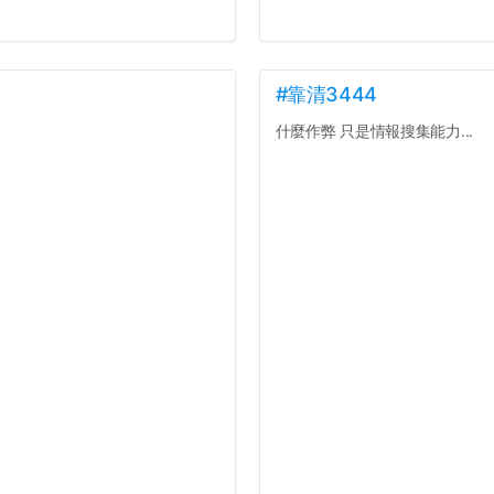
#靠清3444
什麼作弊 只是情報搜集能力...