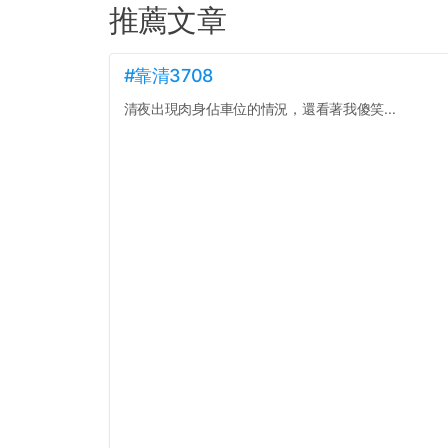
推薦文章
#靠清3708
清夜出現肉身佔車位的情況，還看著我傻笑...