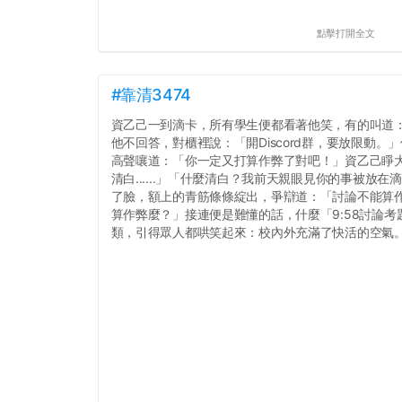
點擊打開全文
#靠清3474
資乙己一到滴卡，所有學生便都看著他笑，有的叫道
他不回答，對櫃裡說：「開Discord群，要放限動
高聲嚷道：「你一定又打算作弊了對吧！」資乙己睜
清白......」「什麼清白？我前天親眼見你的事被放
了臉，額上的青筋條條綻出，爭辯道：「討論不能算作.....
算作弊麼？」接連便是難懂的話，什麼「9:58討論
類，引得眾人都哄笑起來：校內外充滿了快活的空氣。.