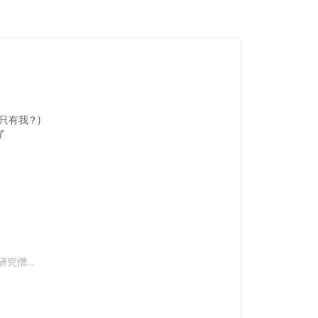
只有我？)
了
究僧...