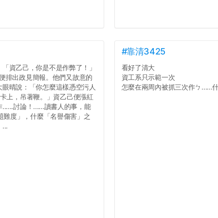
#靠清3425
：「資乙己，你是不是作弊了！」
看好了清大
。」便排出政見簡報。他們又故意的
資工系只示範一次
大眼晴說：「你怎麼這樣憑空污人
怎麼在兩周內被抓三次作ㄅ......
在滴卡上，吊著鞭。」資乙己便漲紅
.討論！......讀書人的事，能
考題難度」，什麼「名譽傷害」之
..