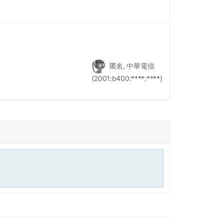
匿名, 中華電信
(2001:b400:****:****)