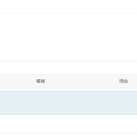
暱稱
理由
面