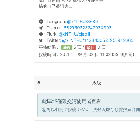
搞的自己很沮喪...
Telegram:
@
xNTHU
/3680
Discord:
882959323247030303
Plurk:
@
xNTHU
/ojep1i
Twitter:
@
x_NTHU
/1433400581951942665
審核結果：
5
票 /
0
票
通過
駁回
投稿時間：
2021 年 09 月 02 日 11:02 (59 個月前)
#
系級
此區域僅限交清使用者查看
您可以打開
#投稿DEMO
，免登入即可預覽投票介