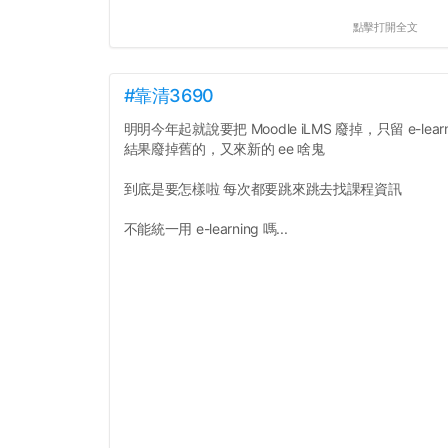
點擊打開全文
#靠清3690
明明今年起就說要把 Moodle iLMS 廢掉，只留 e-learn
結果廢掉舊的，又來新的 ee 啥鬼
到底是要怎樣啦 每次都要跳來跳去找課程資訊
不能統一用 e-learning 嗎...