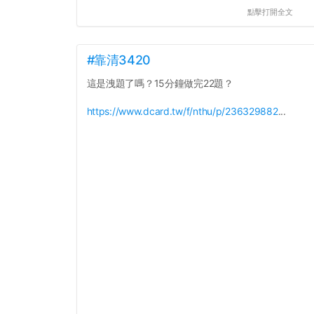
點擊打開全文
#靠清3420
這是洩題了嗎？15分鐘做完22題？
https://www.dcard.tw/f/nthu/p/236329882
...