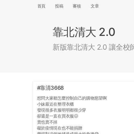
首頁
投稿
審核
文章
靠北清大 2.0
新版靠北清大 2.0 讓
#靠清3668
想問大家都怎麼控制自己的購物慾望啊
小妹最近在整理衣櫃
發現很多衣服明明都很少穿
卻還是一直在買衣服😖
賣也賣不掉
礙於疫情現在也不能捐贈
覺得對這個地球造成很大的負擔😓