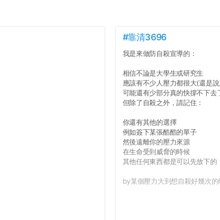
#靠清3696
我是來做防自殺宣導的：
相信不論是大學生或研究生
應該有不少人壓力都很大(還是說
可能還有少部分真的快撐不下去
但除了自殺之外，請記住：
你還有其他的選擇
例如簽下某張酷酷的單子
然後遠離你的壓力來源
在生命受到威脅的時候
其他任何東西都是可以先放下的
by某個壓力大到想自殺好幾次的研