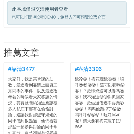
此區域僅限交清使用者查看
您可以打開
#投稿DEMO
，免登入即可預覽投票介面
推薦文章
#靠清3477
#靠清3396
大家好，我是某堂課的助
欸幹😲！梅花鹿欸🧐🧐！嗚
教，最近看到靠清上面資工
呼😎😎😤😤！這可以養嗎🤪
系同學的事件，以及最近改
🤪！？欸蟑螂這可以養嗎🤔
考卷的時候看大家答題的情
🤔！我不知道🧐🧐你抓回家
況，其實就隱約知道應該很
😤😤！欸借過借過不要跑😲
多人私底下都有在偷偷討
😲😲！嗚嗚他跑掉了😱😱！
論，這讓我對那些守規矩的
嗚呼呼😤😤😤！喔好屌🍆
同學感到很難過，他們看著
喔！清大要有梅花鹿了餒!
那些一起參與討論的同學拿
666...
到高分，自己卻因為沒參與