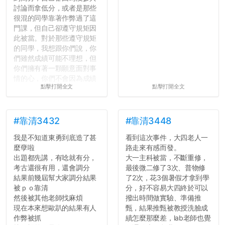
討論而拿低分，或者是那些
很混的同學靠著作弊過了這
門課，但自己卻遵守規矩因
此被當。對於那些遵守規矩
的同學，我想跟你們說，你
們雖然成績可能不理想，但
你們擁有著一顆願意面對事
情的心，你們不會因為成績
點擊打開全文
點擊打開全文
壓力而選擇逃避(作弊)，在
這一點上你們做的比那些作
弊的同學好太多了，雖然成
績無法體現你們的努力，但
#靠清3432
#靠清3448
往後你們正直的態度一定會
我是不知道東勇到底造了甚
看到這次事件，大四老人一
讓你們在社會上適應得更
麼孽啦
路走來有感而發。
好。最後，那些作弊的同
出題都先講，有唸就有分，
大一主科被當，不斷重修，
學，你們要瞭解到作弊對你
考古還很有用，還會調分
最後微二修了3次、普物修
們而言是沒有任何好處的，
結果前幾屆幫大家調分結果
了2次，花3個暑假才拿到學
大學是你們唯一可以勇敢認
被ｐｏ靠清
分，好不容易大四終於可以
錯但不需要付出太大代價的
然後被其他老師找麻煩
撥出時間做實驗、準備推
地方，你們在這時候如果不
現在本來想歐趴的結果有人
甄，結果推甄被教授洗臉成
會學會...
作弊被抓
績怎麼那麼差，lab老師也覺