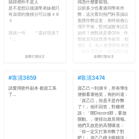
搞得裡外不是人
得憑什麼要留我。
是不是想以後讓學弟妹都只
以前多少也看過同學有作
有淑蓉的微積分可以修４８
弊，這次看到熱門科系搞出
４
集體作弊這套，有時候會心
理不平衡，堅持誠實考試又
我就一句 ＂還好我過了
如何？推甄就是看GPA，作
＂...
弊被當和誠實應考被當，都
是D、E...有人會選擇前者賭
一波並不意外，何況兩位佛
點擊打開全文
點擊打開全文
心教授看起來要輕輕放下
了，之後履歷不會留下汙
點...，希望這次事件不要助
長作弊的風氣。
#靠清3659
#靠清3474
請愛用密件副本 都資工系
資乙己一到滴卡，所有學生
反正老人我明天就要搬離新
了...
便都看著他笑，有的叫道：
竹，之後如何發展與我無
「資乙己，你是不是作弊
關，就當最後一天發個牢騷
了！」他不回答，對櫃裡
吧XD，祝學弟妹們修課順利
說：「開Discord群，要放
~~...
限動。」便排出政見簡報。
他們又故意的高聲嚷道：
「你一定又打算作弊了對
吧！」資乙己睜大眼晴說：