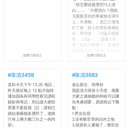
「你怎麼這樣憑空污人清
白......」「什麼清白？我前
天親眼見你的事被放在滴卡
上，吊著鞭。」資乙己便漲
紅了臉，額上的青筋條條綻
出，爭辯道：「討論不能算
作......討論！......讀書人的
事，能算作弊麼？」接連便
是難懂的話，什麼「9:58討
點擊打開全文
點擊打開全文
論考題難度」，什麼「名譽
傷害」之類，引得眾人都哄
笑起來：校內外充滿了快活
的空氣。...
#靠清3459
#靠清3683
某科今天下午 13:20 考試，
各位新生、同學好
昨天接近晚上 12 點才臨時
我是清大宿舍小天使，推薦
通知因為有同學想看完課程
大家之後抽籤的時候可以優
錄影再考試，所以讓大家投
先考慮碩齋，原因有以下幾
票要不要延期（註：課程已
點：
經結束兩個多禮拜了，老師
1.男女合宿
只有上傳大概三分之一的內
2.沒有教官管的法外之地
容）
3.就算有人通報了，教官也