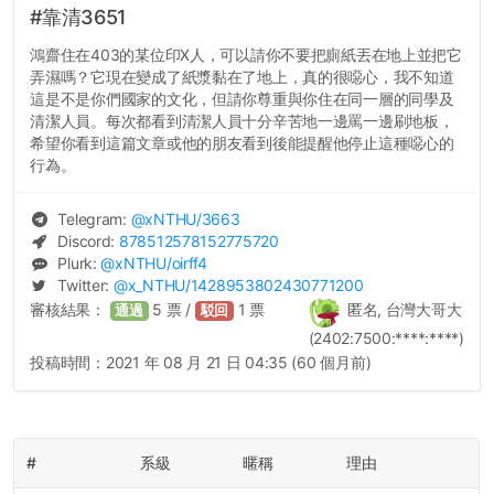
#靠清3651
鴻齋住在403的某位印X人，可以請你不要把廁紙丟在地上並把它
弄濕嗎？它現在變成了紙漿黏在了地上，真的很噁心，我不知道
這是不是你們國家的文化，但請你尊重與你住在同一層的同學及
清潔人員。每次都看到清潔人員十分辛苦地一邊罵一邊刷地板，
希望你看到這篇文章或他的朋友看到後能提醒他停止這種噁心的
行為。
Telegram:
@
xNTHU
/3663
Discord:
878512578152775720
Plurk:
@
xNTHU
/oirff4
Twitter:
@
x_NTHU
/1428953802430771200
審核結果：
5
票 /
1
票
匿名, 台灣大哥大
通過
駁回
(2402:7500:****:****)
投稿時間：
2021 年 08 月 21 日 04:35 (60 個月前)
#
系級
暱稱
理由