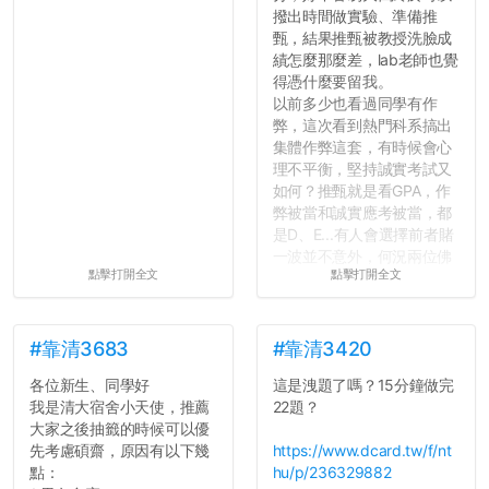
撥出時間做實驗、準備推
甄，結果推甄被教授洗臉成
績怎麼那麼差，lab老師也覺
得憑什麼要留我。
以前多少也看過同學有作
弊，這次看到熱門科系搞出
集體作弊這套，有時候會心
理不平衡，堅持誠實考試又
如何？推甄就是看GPA，作
弊被當和誠實應考被當，都
是D、E...有人會選擇前者賭
一波並不意外，何況兩位佛
點擊打開全文
點擊打開全文
心教授看起來要輕輕放下
了，之後履歷不會留下汙
點...，希望這次事件不要助
長作弊的風氣。
#靠清3683
#靠清3420
各位新生、同學好
這是洩題了嗎？15分鐘做完
反正老人我明天就要搬離新
我是清大宿舍小天使，推薦
22題？
竹，之後如何發展與我無
大家之後抽籤的時候可以優
關，就當最後一天發個牢騷
先考慮碩齋，原因有以下幾
https://www.dcard.tw/f/nt
吧XD，祝學弟妹們修課順利
點：
hu/p/236329882
~~...