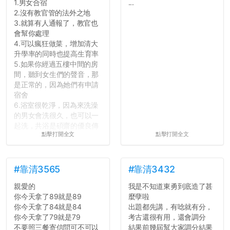
1.男女合宿
...
2.沒有教官管的法外之地
3.就算有人通報了，教官也
會幫你處理
4.可以瘋狂做菜，增加清大
升學率的同時也提高生育率
5.如果你經過五樓中間的房
間，聽到女生們的聲音，那
是正常的，因為她們有申請
宿舍
6.浴室很乾淨，因為來洗澡
的男女會洗很久，也可以一
起洗，共浴是碩齋的優良傳
點擊打開全文
點擊打開全文
統呢！
7.歡迎其他碩齋夥伴分享~
如果有任何想要我推薦的宿
舍房間，都歡迎留言讓我知
#靠清3565
#靠清3432
道...
親愛的
我是不知道東勇到底造了甚
你今天拿了89就是89
麼孽啦
你今天拿了84就是84
出題都先講，有唸就有分，
你今天拿了79就是79
考古還很有用，還會調分
不要照三餐寄信問可不可以
結果前幾屆幫大家調分結果