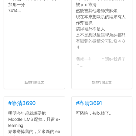
加那一分
被ｐｏ靠清
7414...
然後被其他老師找麻煩
現在本來想歐趴的結果有人
作弊被抓
搞得裡外不是人
是不是想以後讓學弟妹都只
有淑蓉的微積分可以修４８
４
我就一句 ＂還好我過了
＂...
點擊打開全文
點擊打開全文
#靠清3690
#靠清3691
明明今年起就說要把
可憐吶，被吃掉了...
Moodle iLMS 廢掉，只留 e-
learning
結果廢掉舊的，又來新的 ee