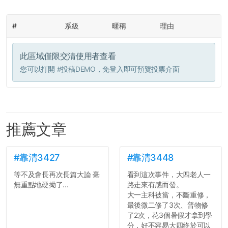
#
系級
暱稱
理由
此區域僅限交清使用者查看
您可以打開
#投稿DEMO
，免登入即可預覽投票介面
推薦文章
#靠清3427
#靠清3448
等不及會長再次長篇大論 毫
看到這次事件，大四老人一
無重點地硬拗了...
路走來有感而發。
大一主科被當，不斷重修，
最後微二修了3次、普物修
了2次，花3個暑假才拿到學
分，好不容易大四終於可以