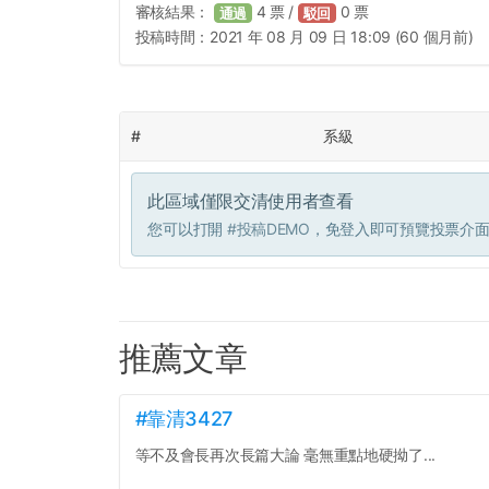
審核結果：
4
票 /
0
票
通過
駁回
投稿時間：
2021 年 08 月 09 日 18:09 (60 個月前)
#
系級
此區域僅限交清使用者查看
您可以打開
#投稿DEMO
，免登入即可預覽投票介
推薦文章
#靠清3427
等不及會長再次長篇大論 毫無重點地硬拗了...