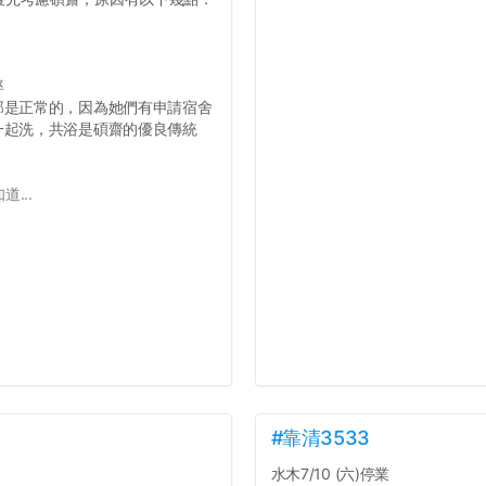
率
那是正常的，因為她們有申請宿舍
一起洗，共浴是碩齋的優良傳統
...
#靠清3533
水木7/10 (六)停業