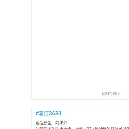
點擊打開全文
#靠清3683
各位新生、同學好
我是清大宿舍小天使，推薦大家之後抽籤的時候可以