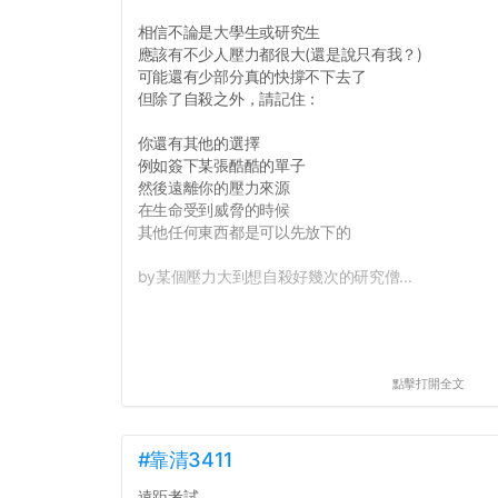
相信不論是大學生或研究生
應該有不少人壓力都很大(還是說只有我？)
可能還有少部分真的快撐不下去了
但除了自殺之外，請記住：
你還有其他的選擇
例如簽下某張酷酷的單子
然後遠離你的壓力來源
在生命受到威脅的時候
其他任何東西都是可以先放下的
by某個壓力大到想自殺好幾次的研究僧...
點擊打開全文
#靠清3411
遠距考試