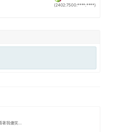
(2402:7500:****:****)
我傻笑...