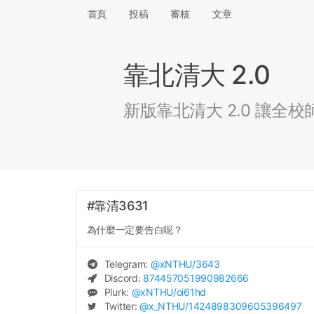
首頁
投稿
審核
文章
靠北清大 2.0
新版靠北清大 2.0 讓
#靠清3631
為什麼一定要告白呢？
Telegram:
@
xNTHU
/3643
Discord:
874457051990982666
Plurk:
@
xNTHU
/oi61hd
Twitter:
@
x_NTHU
/1424898309605396497