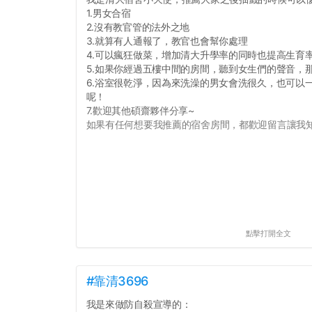
1.男女合宿
2.沒有教官管的法外之地
3.就算有人通報了，教官也會幫你處理
4.可以瘋狂做菜，增加清大升學率的同時也提高生育
5.如果你經過五樓中間的房間，聽到女生們的聲音，
6.浴室很乾淨，因為來洗澡的男女會洗很久，也可以
呢！
7.歡迎其他碩齋夥伴分享~
如果有任何想要我推薦的宿舍房間，都歡迎留言讓我知道
點擊打開全文
#靠清3696
我是來做防自殺宣導的：