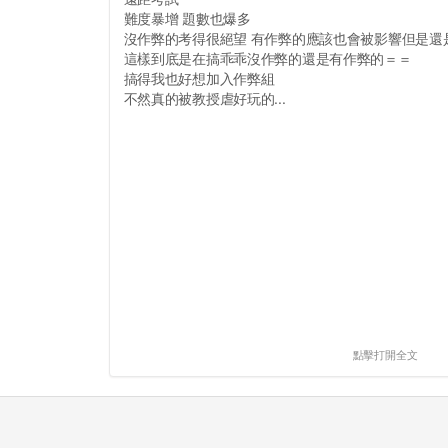
難度暴增 題數也爆多
沒作弊的考得很絕望 有作弊的應該也會被影響但是還
這樣到底是在搞乖乖沒作弊的還是有作弊的＝＝
搞得我也好想加入作弊組
不然真的被教授虐好玩的...
點擊打開全文