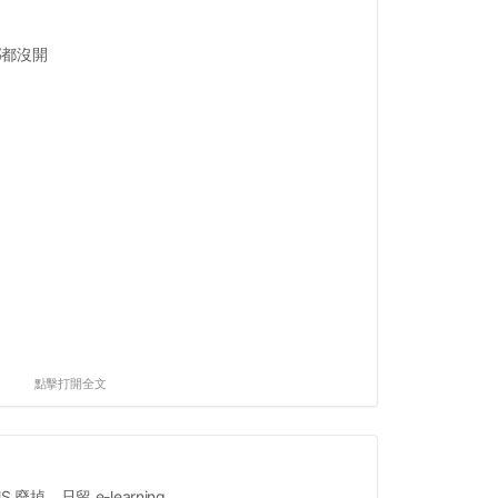
部都沒開
點擊打開全文
 廢掉，只留 e-learning