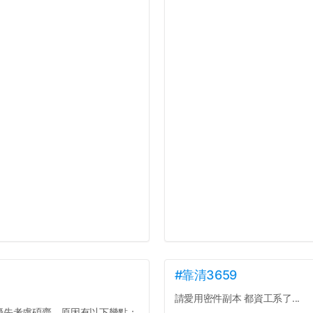
#靠清3659
請愛用密件副本 都資工系了...
優先考慮碩齋，原因有以下幾點：