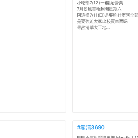
小吃部7/12 (一)開始營業
7月份風雲輪到開星期六
阿這樣7/11(日)是要吃什麼阿全
是要強迫大家出校買東西嗎
果然清華大工地...
#靠清3690
明明今年起就說要把 Moodle iLMS