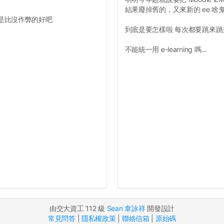
結果廢掉舊的，又來新的 ee 啥
是比沒作弊的好吧
到底是要怎樣啦 每次都要跳來
不能統一用 e-learning 嗎...
由交大資工 112 級
Sean 韋詠祥
開發設計
常見問答
|
隱私權政策
|
聯絡信箱
|
原始碼