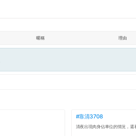
暱稱
理由
面
#靠清3708
清夜出現肉身佔車位的情況，還看著