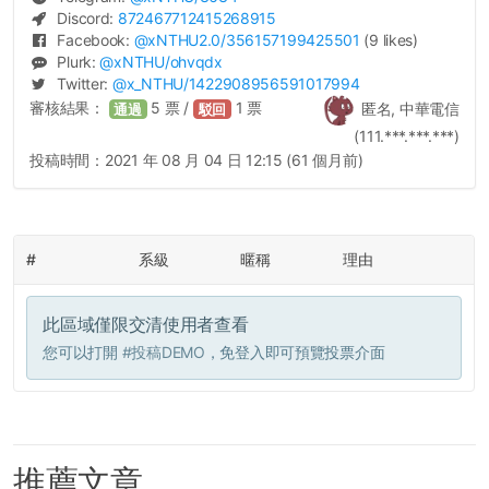
Discord:
872467712415268915
Facebook:
@
xNTHU2.0
/356157199425501
(9 likes)
Plurk:
@
xNTHU
/ohvqdx
Twitter:
@
x_NTHU
/1422908956591017994
審核結果：
5
票 /
1
票
匿名, 中華電信
通過
駁回
(111.***.***.***)
投稿時間：
2021 年 08 月 04 日 12:15 (61 個月前)
#
系級
暱稱
理由
此區域僅限交清使用者查看
您可以打開
#投稿DEMO
，免登入即可預覽投票介面
推薦文章