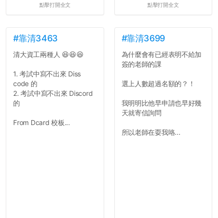
點擊打開全文
點擊打開全文
#靠清3463
#靠清3699
清大資工兩種人 😆😆😆
為什麼會有已經表明不給加
簽的老師的課
1. 考試中寫不出來 Diss
code 的
選上人數超過名額的？！
2. 考試中寫不出來 Discord
的
我明明比他早申請也早好幾
天就寄信詢問
From Dcard 校板...
所以老師在耍我咯...