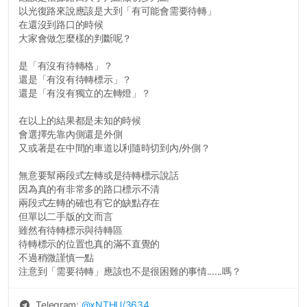
以光復路來說應該是大到「有可能會需要待轉」
在還沒到路口的時候
大家會做怎麼樣的判斷呢？
是「有沒有待轉格」？
還是「有沒有待轉標示」？
還是「有沒有獨立的左轉燈」？
在以上的結果都是未知的時候
會選擇先靠內側還是外側
又或著是在中間的車道以利隨時切到內/外側？
無意要幫兩段式左轉或是待轉標示說話
因為真的有非常多的路口標示不清
兩段式左轉的確也有它的缺點存在
但單以二手版的文而言
雖然有待轉標示與待轉區
待轉標示的位置也真的滿不直覺的
不過稍微謹慎一點
注意到「需要待轉」應該也不是很困難的事情......嗎？
Telegram:
@
xNTHU
/3634