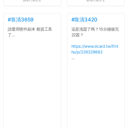
點擊打開全文
點擊打開全文
統呢！
7.歡迎其他碩齋夥伴分享~
如果有任何想要我推薦的宿
舍房間，都歡迎留言讓我知
#靠清3659
#靠清3420
道...
請愛用密件副本 都資工系
這是洩題了嗎？15分鐘做完
了...
22題？
https://www.dcard.tw/f/nt
hu/p/236329882
...