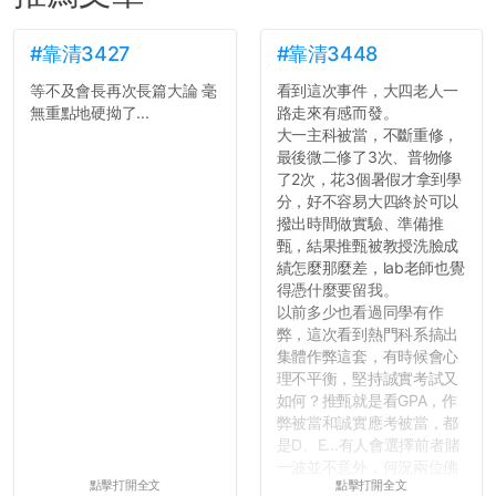
#靠清3427
#靠清3448
等不及會長再次長篇大論 毫
看到這次事件，大四老人一
無重點地硬拗了...
路走來有感而發。
大一主科被當，不斷重修，
最後微二修了3次、普物修
了2次，花3個暑假才拿到學
分，好不容易大四終於可以
撥出時間做實驗、準備推
甄，結果推甄被教授洗臉成
績怎麼那麼差，lab老師也覺
得憑什麼要留我。
以前多少也看過同學有作
弊，這次看到熱門科系搞出
集體作弊這套，有時候會心
理不平衡，堅持誠實考試又
如何？推甄就是看GPA，作
弊被當和誠實應考被當，都
是D、E...有人會選擇前者賭
一波並不意外，何況兩位佛
點擊打開全文
點擊打開全文
心教授看起來要輕輕放下