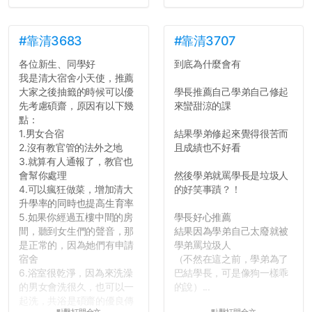
了，之後履歷不會留下汙
點...，希望這次事件不要助
長作弊的風氣。
#靠清3683
#靠清3707
各位新生、同學好
到底為什麼會有
反正老人我明天就要搬離新
我是清大宿舍小天使，推薦
竹，之後如何發展與我無
大家之後抽籤的時候可以優
學長推薦自己學弟自己修起
關，就當最後一天發個牢騷
先考慮碩齋，原因有以下幾
來蠻甜涼的課
吧XD，祝學弟妹們修課順利
點：
~~...
1.男女合宿
結果學弟修起來覺得很苦而
2.沒有教官管的法外之地
且成績也不好看
3.就算有人通報了，教官也
會幫你處理
然後學弟就罵學長是垃圾人
4.可以瘋狂做菜，增加清大
的好笑事蹟？！
升學率的同時也提高生育率
5.如果你經過五樓中間的房
學長好心推薦
間，聽到女生們的聲音，那
結果因為學弟自己太廢就被
是正常的，因為她們有申請
學弟罵垃圾人
宿舍
（不然在這之前，學弟為了
6.浴室很乾淨，因為來洗澡
巴結學長，可是像狗一樣乖
的男女會洗很久，也可以一
的說）...
起洗，共浴是碩齋的優良傳