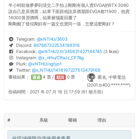
半小時前做夢夢到清交二手拍上剛剛有個人賣EVGA的RTX 3060
說自己是原價賣，結果下面跟他說原價屋跟EVGA都11900，他賣
16000算原價嗎，結果被惱羞回覆了
剛剛醒了發現剛好有一篇文也賣同一張，怎麼這麼剛好？
Telegram:
@
xNTHU
/3603
Discord:
867867322534199316
Facebook:
@
xNTHU2.0
/345631427144745
(3 likes)
Instagram:
@
x_nthu
/CRaJz_CF7Ag
Plurk:
@
xNTHU
/ogtyo1
Twitter:
@
x_NTHU
/1416197227513479168
審核結果：
4
票 /
0
票
匿名, 中華電信
通過
駁回
(2001:b400:****:****)
投稿時間：
2021 年 07 月 16 日 17:59 (61 個月前)
#
系級
暱稱
理由
此區域僅限交清使用者查看