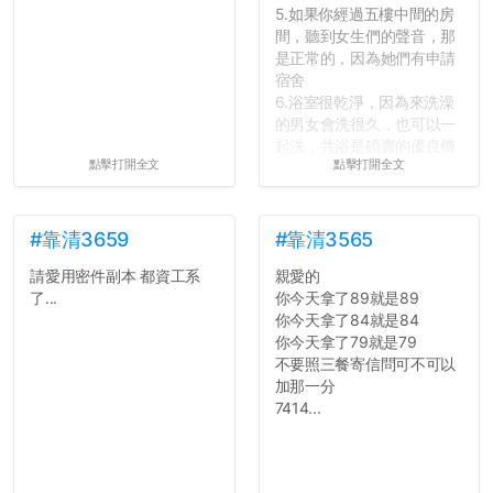
5.如果你經過五樓中間的房
間，聽到女生們的聲音，那
是正常的，因為她們有申請
宿舍
6.浴室很乾淨，因為來洗澡
的男女會洗很久，也可以一
起洗，共浴是碩齋的優良傳
點擊打開全文
點擊打開全文
統呢！
7.歡迎其他碩齋夥伴分享~
如果有任何想要我推薦的宿
舍房間，都歡迎留言讓我知
#靠清3659
#靠清3565
道...
請愛用密件副本 都資工系
親愛的
了...
你今天拿了89就是89
你今天拿了84就是84
你今天拿了79就是79
不要照三餐寄信問可不可以
加那一分
7414...