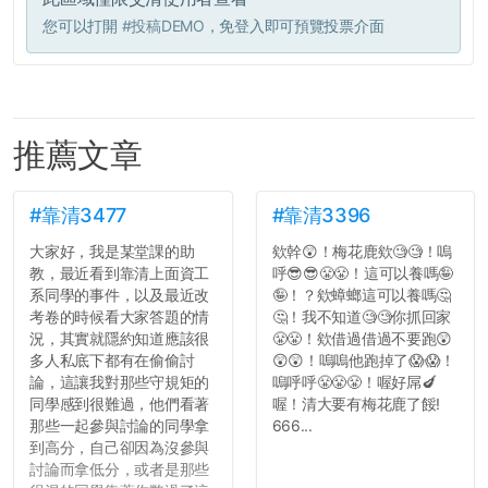
您可以打開
#投稿DEMO
，免登入即可預覽投票介面
推薦文章
#靠清3477
#靠清3396
大家好，我是某堂課的助
欸幹😲！梅花鹿欸🧐🧐！嗚
教，最近看到靠清上面資工
呼😎😎😤😤！這可以養嗎🤪
系同學的事件，以及最近改
🤪！？欸蟑螂這可以養嗎🤔
考卷的時候看大家答題的情
🤔！我不知道🧐🧐你抓回家
況，其實就隱約知道應該很
😤😤！欸借過借過不要跑😲
多人私底下都有在偷偷討
😲😲！嗚嗚他跑掉了😱😱！
論，這讓我對那些守規矩的
嗚呼呼😤😤😤！喔好屌🍆
同學感到很難過，他們看著
喔！清大要有梅花鹿了餒!
那些一起參與討論的同學拿
666...
到高分，自己卻因為沒參與
討論而拿低分，或者是那些