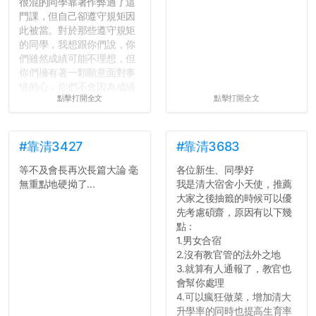
很混的同學靠著作弊過了這
門課，但自己卻遵守規矩因
此被當。對於那些遵守規矩
的同學，我想跟你們說，你
們雖然成績可能不理想，但
你們擁有著一顆願意面對事
情的心，你們不會因為成績
點擊打開全文
點擊打開全文
壓力而選擇逃避(作弊)，在
這一點上你們做的比那些作
弊的同學好太多了，雖然成
績無法體現你們的努力，但
#靠清3427
#靠清3683
往後你們正直的態度一定會
等不及會長再次長篇大論 毫
各位新生、同學好
讓你們在社會上適應得更
無重點地硬拗了...
我是清大宿舍小天使，推薦
好。最後，那些作弊的同
大家之後抽籤的時候可以優
學，你們要瞭解到作弊對你
先考慮碩齋，原因有以下幾
們而言是沒有任何好處的，
點：
大學是你們唯一可以勇敢認
1.男女合宿
錯但不需要付出太大代價的
2.沒有教官管的法外之地
地方，你們在這時候如果不
3.就算有人通報了，教官也
會學會...
會幫你處理
4.可以瘋狂做菜，增加清大
升學率的同時也提高生育率