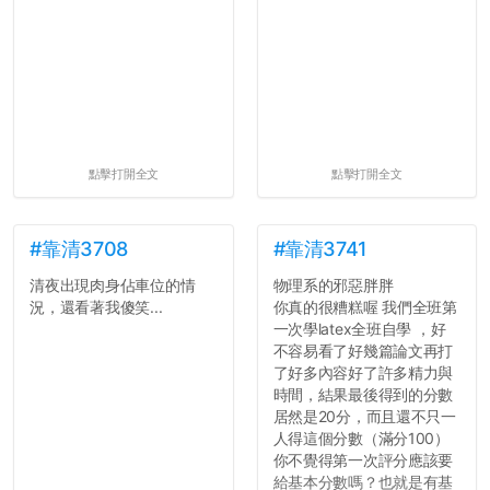
點擊打開全文
點擊打開全文
#靠清3708
#靠清3741
清夜出現肉身佔車位的情
物理系的邪惡胖胖
況，還看著我傻笑...
你真的很糟糕喔 我們全班第
一次學latex全班自學 ，好
不容易看了好幾篇論文再打
了好多內容好了許多精力與
時間，結果最後得到的分數
居然是20分，而且還不只一
人得這個分數（滿分100）
你不覺得第一次評分應該要
給基本分數嗎？也就是有基