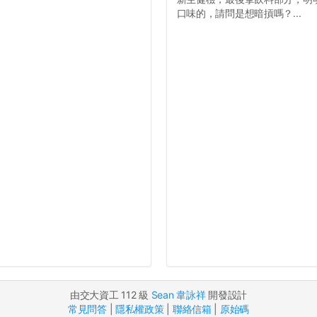
口味的，請問是想暗摃嗎？...
由交大資工 112 級
Sean 韋詠祥
開發設計
常見問答
|
隱私權政策
|
聯絡信箱
|
原始碼