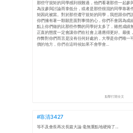
那些守規矩的同學感到很難過，他們看著那些一起參
為沒參與討論而拿低分，或者是那些很混的同學靠著
矩因此被當。對於那些遵守規矩的同學，我想跟你們
你們擁有著一顆願意面對事情的心，你們不會因為成績
點上你們做的比那些作弊的同學好太多了，雖然成績
正直的態度一定會讓你們在社會上適應得更好。最後
作弊對你們而言是沒有任何好處的，大學是你們唯一
價的地方，你們在這時候如果不會學會...
點擊打開全文
#靠清3427
等不及會長再次長篇大論 毫無重點地硬拗了...