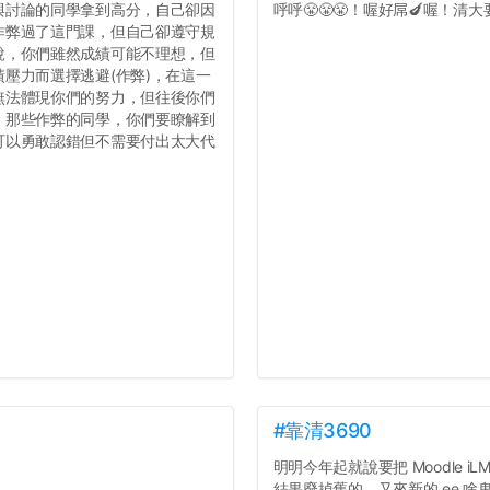
與討論的同學拿到高分，自己卻因
呼呼😤😤😤！喔好屌🍆喔！清大要
作弊過了這門課，但自己卻遵守規
說，你們雖然成績可能不理想，但
壓力而選擇逃避(作弊)，在這一
無法體現你們的努力，但往後你們
，那些作弊的同學，你們要瞭解到
可以勇敢認錯但不需要付出太大代
#靠清3690
明明今年起就說要把 Moodle iLMS
結果廢掉舊的，又來新的 ee 啥