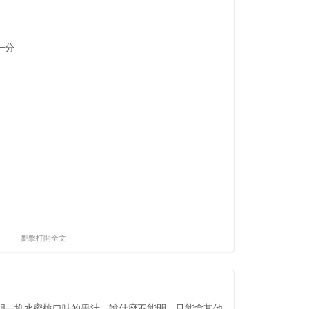
一分
點擊打開全文
明一堆水蜜桃口味的果汁，說什麼不能開，只能拿其他