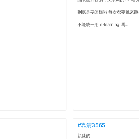
到底是要怎樣啦 每次都要跳來
不能統一用 e-learning 嗎...
#靠清3565
親愛的