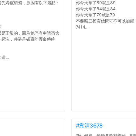
優先考慮碩齋，原因有以下幾點：
你今天拿了89就是89
你今天拿了84就是84
你今天拿了79就是79
不要照三餐寄信問可不可以加那
率
7414...
那是正常的，因為她們有申請宿舍
一起洗，共浴是碩齋的優良傳統
...
#靠清3678
新生健檢，最後拿飲料部分，明