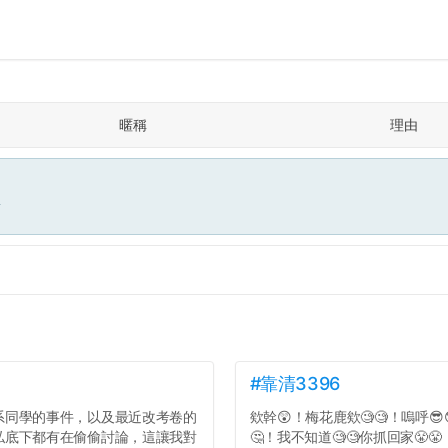
暱稱
理由
面
#靠清3396
系同學的事件，以及最近改考卷的
欸幹😲！梅花鹿欸🧐🧐！嗚呼😎
私底下都有在偷偷討論，這讓我對
🤔！我不知道🧐🧐你抓回家😤