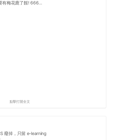
有梅花鹿了餒! 666...
點擊打開全文
 廢掉，只留 e-learning
鬼