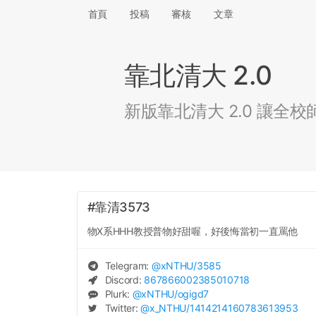
首頁
投稿
審核
文章
靠北清大 2.0
新版靠北清大 2.0 讓
#靠清3573
物X系HHH教授普物好甜喔，好後悔當初一直罵他
Telegram:
@
xNTHU
/3585
Discord:
867866002385010718
Plurk:
@
xNTHU
/ogigd7
Twitter:
@
x_NTHU
/1414214160783613953