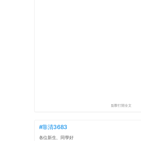
點擊打開全文
#靠清3683
各位新生、同學好