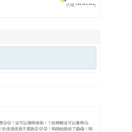
(116.***.***.***)
😎😤😤！這可以養嗎🤪🤪！？欸蟑螂這可以養嗎🤔
！欸借過借過不要跑😲😲😲！嗚嗚他跑掉了😱😱！嗚