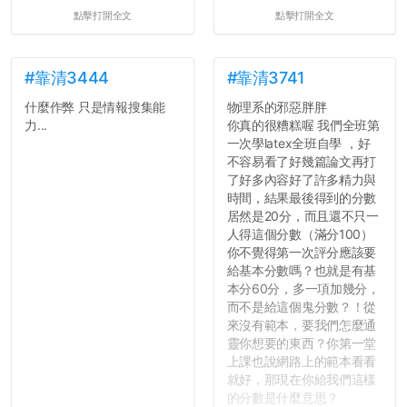
點擊打開全文
點擊打開全文
#靠清3444
#靠清3741
什麼作弊 只是情報搜集能
物理系的邪惡胖胖
力...
你真的很糟糕喔 我們全班第
一次學latex全班自學 ，好
不容易看了好幾篇論文再打
了好多內容好了許多精力與
時間，結果最後得到的分數
居然是20分，而且還不只一
人得這個分數（滿分100）
你不覺得第一次評分應該要
給基本分數嗎？也就是有基
本分60分，多一項加幾分，
而不是給這個鬼分數？！從
來沒有範本，要我們怎麼通
靈你想要的東西？你第一堂
上課也說網路上的範本看看
就好，那現在你給我們這樣
的分數是什麼意思？