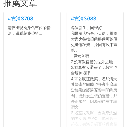
推薦文章
#靠清3708
#靠清3683
清夜出現肉身佔車位的情
各位新生、同學好
況，還看著我傻笑...
我是清大宿舍小天使，推薦
大家之後抽籤的時候可以優
先考慮碩齋，原因有以下幾
點：
1.男女合宿
2.沒有教官管的法外之地
3.就算有人通報了，教官也
會幫你處理
4.可以瘋狂做菜，增加清大
升學率的同時也提高生育率
5.如果你經過五樓中間的房
間，聽到女生們的聲音，那
是正常的，因為她們有申請
宿舍
6.浴室很乾淨，因為來洗澡
的男女會洗很久，也可以一
起洗，共浴是碩齋的優良傳