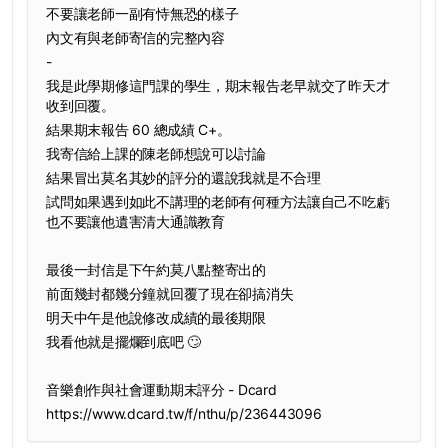
不要讓老師一副有恃無恐的樣子
內文有與老師寄信的完整內容
-
我是此學期修這門課的學生，期末報告老早就交了昨天才
收到回覆。
結果期末報告 60 總成績 C+。
我寄信給上課的陳老師想說可以討論
結果冒出莫名其妙的評分的還說我就是不合理
試問如果遇到如此不講理的老師有何種方法讓自己不吃虧
也不要讓他遺害清大通識教育
最後一封信是下午約莫八點整寄出的
前面幾封都幾分鐘就回覆了現在卻搞消失
明天中午是他說修改成績的最後期限
我看他就是擺爛到底吧 🙄
音樂創作與社會運動期末評分 - Dcard
https://www.dcard.tw/f/nthu/p/236443096