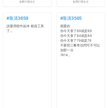
點擊打開全文
點擊打開全文
統呢！
7.歡迎其他碩齋夥伴分享~
如果有任何想要我推薦的宿
舍房間，都歡迎留言讓我知
#靠清3659
#靠清3565
道...
請愛用密件副本 都資工系
親愛的
了...
你今天拿了89就是89
你今天拿了84就是84
你今天拿了79就是79
不要照三餐寄信問可不可以
加那一分
7414...