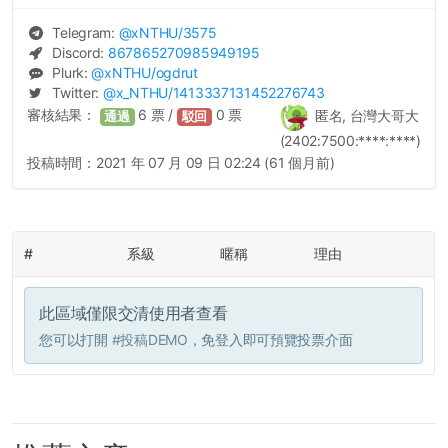
Telegram:
@
xNTHU
/3575
Discord:
867865270985949195
Plurk:
@
xNTHU
/ogdrut
Twitter:
@
x_NTHU
/1413337131452276743
審核結果：
6
票 /
0
票
匿名, 台灣大哥大
通過
駁回
(2402:7500:****:****)
投稿時間：
2021 年 07 月 09 日 02:24 (61 個月前)
#
系級
暱稱
理由
此區域僅限交清使用者查看
您可以打開
#投稿DEMO
，免登入即可預覽投票介面