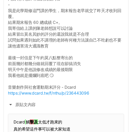
-
我是此學期修這門課的學生，期末報告老早就交了昨天才收到回
覆。
結果期末報告 60 總成績 C+。
我寄信給上課的陳老師想說可以討論
結果冒出莫名其妙的評分的還說我就是不合理
試問如果遇到如此不講理的老師有何種方法讓自己不吃虧也不要
讓他遺害清大通識教育
最後一封信是下午約莫八點整寄出的
前面幾封都幾分鐘就回覆了現在卻搞消失
明天中午是他說修改成績的最後期限
我看他就是擺爛到底吧 🙄
音樂創作與社會運動期末評分 - Dcard
https://www.dcard.tw/f/nthu/p/236443096
原貼文內容
Dcard
觸
擊
及
太低才跑來的
真的希望這件事可以被大家知道