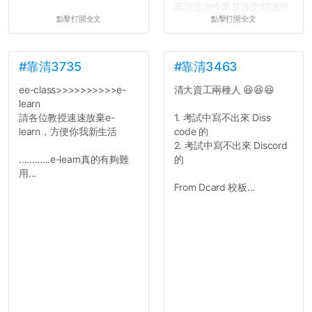
再說這次作業是論文閱讀理
點擊打開全文
點擊打開全文
解與評論，既然已經寫下實
驗原理實驗步驟，實驗背
景，最後你憑什麼只給我們
對論文的評論10分？！...
#靠清3735
#靠清3463
ee-class>>>>>>>>>>e-
清大資工兩種人 😆😆😆
learn
請各位教授速速放棄e-
1. 考試中寫不出來 Diss
learn，方便你我新生活
code 的
2. 考試中寫不出來 Discord
............e-learn真的有夠難
的
用...
From Dcard 校板...