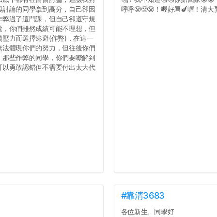
與討論的同學拿到高分，自己卻因
呼呼😤😤😤！喔好屌🍆喔！清大要
作弊過了這門課，但自己卻遵守規
說，你們雖然成績可能不理想，但
壓力而選擇逃避(作弊)，在這一
無法體現你們的努力，但往後你們
，那些作弊的同學，你們要瞭解到
可以勇敢認錯但不需要付出太大代
#靠清3683
各位新生、同學好