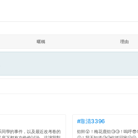
暱稱
理由
面
#靠清3396
系同學的事件，以及最近改考卷的
欸幹😲！梅花鹿欸🧐🧐！嗚呼😎
私底下都有在偷偷討論，這讓我對
🤔！我不知道🧐🧐你抓回家😤