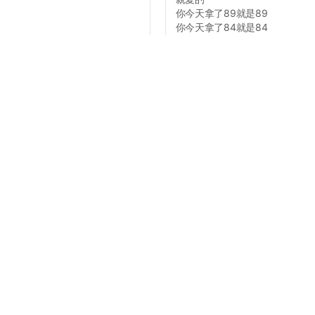
你今天拿了89就是89
你今天拿了84就是84
你今天拿了79就是79
不要照三餐寄信問可不可以加那
7414...
#靠清3432