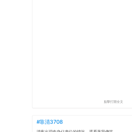
點擊打開全文
#靠清3708
清夜出現肉身佔車位的情況，還看著我傻笑...