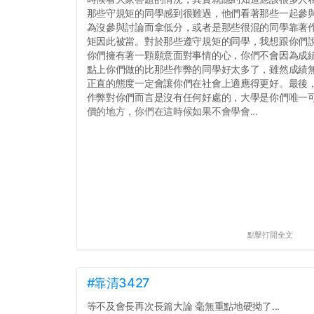
那些守規矩的同學感到很難過，他們看著那些一起參
為沒參與討論而拿低分，或者是那些很混的同學靠著
矩因此被當。對於那些遵守規矩的同學，我想跟你們
你們擁有著一顆願意面對事情的心，你們不會因為成績
點上你們做的比那些作弊的同學好太多了，雖然成績
正直的態度一定會讓你們在社會上適應得更好。最後
作弊對你們而言是沒有任何好處的，大學是你們唯一
價的地方，你們在這時候如果不會學會...
點擊打開全文
#靠清3427
等不及會長再次長篇大論 毫無重點地硬拗了...