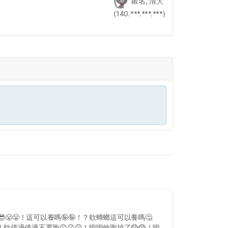
匿名, 清大
(140.***.***.***)
😎😤😤！這可以養嗎🤪🤪！？欸蟑螂這可以養嗎🤔
！欸借過借過不要跑😲😲😲！嗚嗚他跑掉了😱😱！嗚