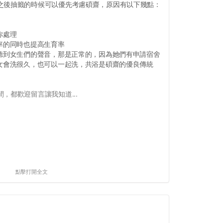
之後抽籤的時候可以優先考慮碩齋，原因有以下幾點：
你處理
率的同時也提高生育率
，聽到女生們的聲音，那是正常的，因為她們有申請宿舍
男女會洗很久，也可以一起洗，共浴是碩齋的優良傳統
，都歡迎留言讓我知道...
點擊打開全文