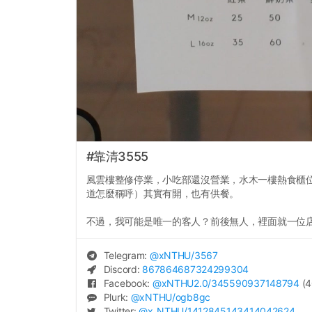
#靠清3555
風雲樓整修停業，小吃部還沒營業，水木一樓熱食櫃
道怎麼稱呼）其實有開，也有供餐。
不過，我可能是唯一的客人？前後無人，裡面就一位
Telegram:
@
xNTHU
/3567
Discord:
867864687324299304
Facebook:
@
xNTHU2.0
/345590937148794
(4
Plurk:
@
xNTHU
/ogb8gc
Twitter:
@
x_NTHU
/1412845143414042624