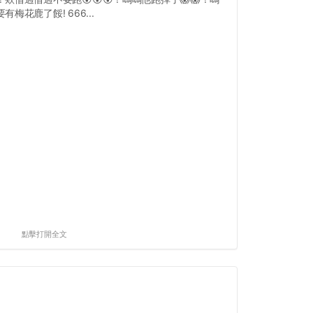
有梅花鹿了餒! 666...
點擊打開全文