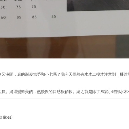
位又沒開，真的剩麥當勞和小七嗎？我今天偶然去水木二樓才注意到，胖達
店員。湯還蠻鮮美的，然後飯的口感很鬆軟。總之就是除了風雲小吃部水木
0 likes)