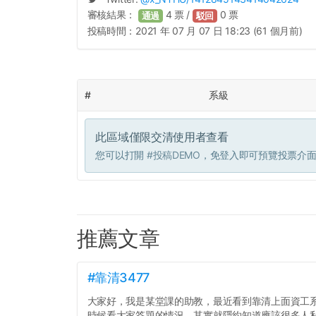
審核結果：
4
票 /
0
票
通過
駁回
投稿時間：
2021 年 07 月 07 日 18:23 (61 個月前)
#
系級
此區域僅限交清使用者查看
您可以打開
#投稿DEMO
，免登入即可預覽投票介
推薦文章
#靠清3477
大家好，我是某堂課的助教，最近看到靠清上面資工
時候看大家答題的情況，其實就隱約知道應該很多人