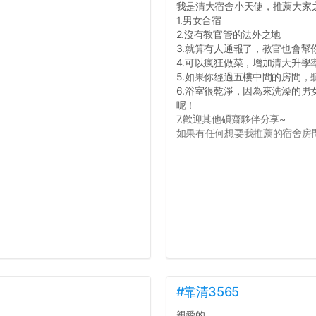
我是清大宿舍小天使，推薦大家
1.男女合宿
2.沒有教官管的法外之地
3.就算有人通報了，教官也會幫
4.可以瘋狂做菜，增加清大升學
5.如果你經過五樓中間的房間
6.浴室很乾淨，因為來洗澡的
呢！
7.歡迎其他碩齋夥伴分享~
如果有任何想要我推薦的宿舍房間
#靠清3565
親愛的