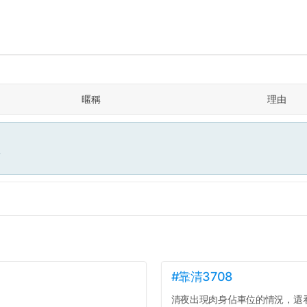
暱稱
理由
面
#靠清3708
清夜出現肉身佔車位的情況，還看著