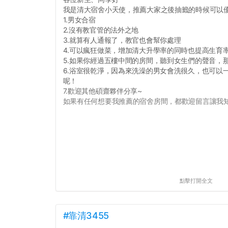
我是清大宿舍小天使，推薦大家之後抽籤的時候可以
1.男女合宿
2.沒有教官管的法外之地
3.就算有人通報了，教官也會幫你處理
4.可以瘋狂做菜，增加清大升學率的同時也提高生育
5.如果你經過五樓中間的房間，聽到女生們的聲音，
6.浴室很乾淨，因為來洗澡的男女會洗很久，也可以
呢！
7.歡迎其他碩齋夥伴分享~
如果有任何想要我推薦的宿舍房間，都歡迎留言讓我知道
點擊打開全文
#靠清3455