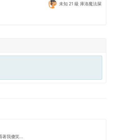
未知 21 級 庫洛魔法屎
我傻笑...