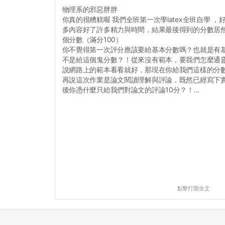
物理系的邪惡胖胖
你真的很糟糕喔 我們全班第一次學latex全班自學 
多內容好了許多精力與時間，結果最後得到的分數居然
個分數（滿分100）
你不覺得第一次評分應該要給基本分數嗎？也就是有基
不是給這個鬼分數？！從來沒有範本，要我們怎麼通
說網路上的範本看看就好，那現在你給我們這樣的分
再說這次作業是論文閱讀理解與評論，既然已經寫下
後你憑什麼只給我們對論文的評論10分？！...
點擊打開全文