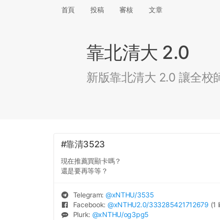
首頁
投稿
審核
文章
靠北清大 2.0
新版靠北清大 2.0 讓
#靠清3523
現在推薦買顯卡嗎？
還是要再等等？
Telegram:
@
xNTHU
/3535
Facebook:
@
xNTHU2.0
/333285421712679
(1 
Plurk:
@
xNTHU
/og3pg5