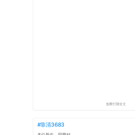
點擊打開全文
#靠清3683
各位新生、同學好