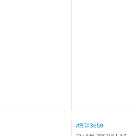
#靠清3659
請愛用密件副本 都資工系了...