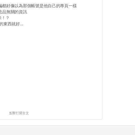
編都好像以為那個帳號是他自己的專頁一樣
念品無關的資訊
米！？
東西就好...
點擊打開全文