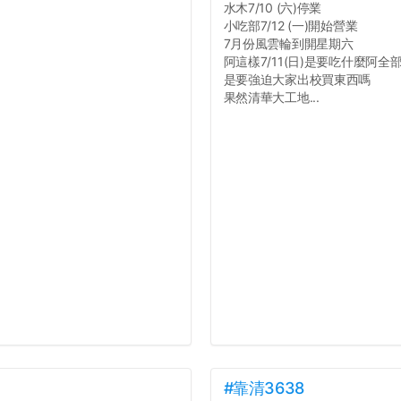
水木7/10 (六)停業
小吃部7/12 (一)開始營業
7月份風雲輪到開星期六
阿這樣7/11(日)是要吃什麼阿全
是要強迫大家出校買東西嗎
果然清華大工地...
#靠清3638