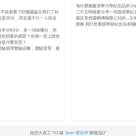
為什麼臉書清華大學紀念品的小
，好不容易看了好幾篇論文再打了好
三不五時就要分享一些跟清華紀
是20分，而且還不只一人得這
最近竟然還轉傳報廢公社的...玉
那個 我只想看跟學校紀念品有關的
本分60分，多一項加幾分，而
靈你想要的東西？你第一堂上課也
數是什麼意思？
實驗原理實驗步驟，實驗背景，最
由交大資工 112 級
Sean 韋詠祥
開發設計