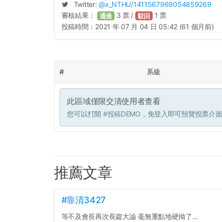
Twitter:
@
x_NTHU
/1411567969054859269
審核結果：
3
票 /
1
票
通過
駁回
投稿時間：
2021 年 07 月 04 日 05:42 (61 個月前)
#
系級
此區域僅限交清使用者查看
您可以打開
#投稿DEMO
，免登入即可預覽投票介
推薦文章
#靠清3427
等不及會長再次長篇大論 毫無重點地硬拗了...