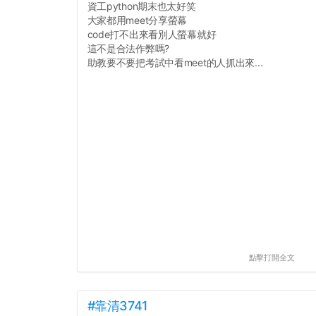
資工python期末也太好笑
大家都用meet分享螢幕
code打不出來看別人螢幕就好
這不是合法作弊嗎?
助教要不要把考試中看meet的人抓出來...
點擊打開全文
#靠清3741