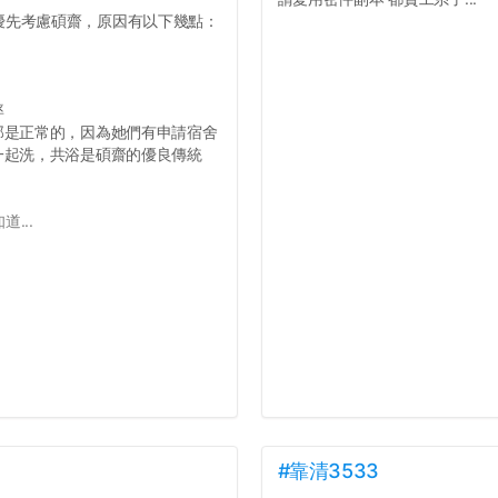
優先考慮碩齋，原因有以下幾點：
率
那是正常的，因為她們有申請宿舍
一起洗，共浴是碩齋的優良傳統
...
#靠清3533