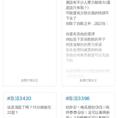
應該有不少人壓力都很大(還
是說只有我？)
可能還有少部分真的快撐不
下去了
但除了自殺之外，請記住：
你還有其他的選擇
例如簽下某張酷酷的單子
然後遠離你的壓力來源
在生命受到威脅的時候
其他任何東西都是可以先放
下的
by某個壓力大到想自殺好幾
次的研究僧...
點擊打開全文
點擊打開全文
#靠清3420
#靠清3396
這是洩題了嗎？15分鐘做完
欸幹😲！梅花鹿欸🧐🧐！嗚
22題？
呼😎😎😤😤！這可以養嗎🤪
🤪！？欸蟑螂這可以養嗎🤔