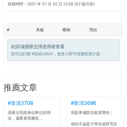
投稿時間：
2021 年 07 月 02 日 12:08 (62 個月前)
#
系級
暱稱
理由
此區域僅限交清使用者查看
您可以打開
#投稿DEMO
，免登入即可預覽投票介面
推薦文章
#靠清3708
#靠清3696
清夜出現肉身佔車位的情
我是來做防自殺宣導的：
況，還看著我傻笑...
相信不論是大學生或研究生