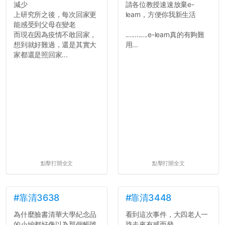
減少
請各位教授速速放棄e-
上研究所之後，每次回家更
learn，方便你我新生活
能感受到父母在變老
而現在因為疫情不敢回家，
............e-learn真的有夠難
想到就好難過，還是其實大
用...
家都還是照回家...
點擊打開全文
點擊打開全文
#靠清3638
#靠清3448
為什麼臉書清華大學紀念品
看到這次事件，大四老人一
的小編都好像以為那個帳號
路走來有感而發。