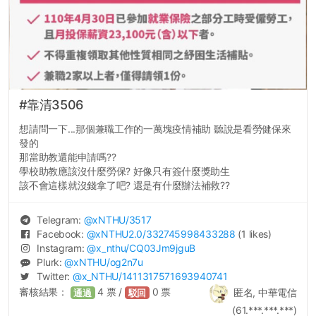
#靠清3506
想請問一下...那個兼職工作的一萬塊疫情補助 聽說是看勞健保來
發的
那當助教還能申請嗎??
學校助教應該沒什麼勞保? 好像只有簽什麼獎助生
該不會這樣就沒錢拿了吧? 還是有什麼辦法補救??
Telegram:
@
xNTHU
/3517
Facebook:
@
xNTHU2.0
/332745998433288
(1 likes)
Instagram:
@
x_nthu
/CQ03Jm9jguB
Plurk:
@
xNTHU
/og2n7u
Twitter:
@
x_NTHU
/1411317571693940741
審核結果：
4
票 /
0
票
匿名, 中華電信
通過
駁回
(61.***.***.***)