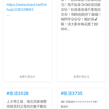
https://www.dcard.tw/f/nt
🤔！我不知道🧐🧐你抓回家
hu/p/236329882
😤😤！欸借過借過不要跑😲
...
😲😲！嗚嗚他跑掉了😱😱！
嗚呼呼😤😤😤！喔好屌🍆
喔！清大要有梅花鹿了餒!
666...
點擊打開全文
點擊打開全文
#靠清3528
#靠清3735
上大學之後，每次回家都覺
ee-class>>>>>>>>>>e-
得能見到父母的次數不斷在
learn